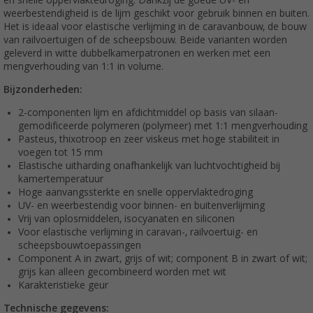
weerbestendigheid is de lijm geschikt voor gebruik binnen en buiten.
Het is ideaal voor elastische verlijming in de caravanbouw, de bouw
van railvoertuigen of de scheepsbouw. Beide varianten worden
geleverd in witte dubbelkamerpatronen en werken met een
mengverhouding van 1:1 in volume.
Bijzonderheden:
2-componenten lijm en afdichtmiddel op basis van silaan-
gemodificeerde polymeren (polymeer) met 1:1 mengverhouding
Pasteus, thixotroop en zeer viskeus met hoge stabiliteit in
voegen tot 15 mm
Elastische uitharding onafhankelijk van luchtvochtigheid bij
kamertemperatuur
Hoge aanvangssterkte en snelle oppervlaktedroging
UV- en weerbestendig voor binnen- en buitenverlijming
Vrij van oplosmiddelen, isocyanaten en siliconen
Voor elastische verlijming in caravan-, railvoertuig- en
scheepsbouwtoepassingen
Component A in zwart, grijs of wit; component B in zwart of wit;
grijs kan alleen gecombineerd worden met wit
Karakteristieke geur
Technische gegevens: