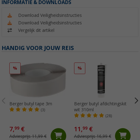
INFORMATIE & DOWNLOADS
Download Veiligheidsinstructies
Download Veiligheidsinstructies
Vergelijk dit artikel
HANDIG VOOR JOUW REIS
%
%
Berger butyl tape 3m
Berger butyl afdichtingskit
wit 310ml
(3)
(28)
7,
€
11,
€
99
99
Adviesprijs 11,99 €
Adviesprijs 16,99 €