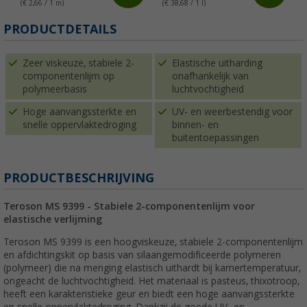
(€ 2,66 / 1 m)
(€ 38,68 / 1 l)
(
PRODUCTDETAILS
Zeer viskeuze, stabiele 2-
Elastische uitharding
componentenlijm op
onafhankelijk van
polymeerbasis
luchtvochtigheid
Hoge aanvangssterkte en
UV- en weerbestendig voor
snelle oppervlaktedroging
binnen- en
buitentoepassingen
PRODUCTBESCHRIJVING
Teroson MS 9399 - Stabiele 2-componentenlijm voor
elastische verlijming
Teroson MS 9399 is een hoogviskeuze, stabiele 2-componentenlijm
en afdichtingskit op basis van silaangemodificeerde polymeren
(polymeer) die na menging elastisch uithardt bij kamertemperatuur,
ongeacht de luchtvochtigheid. Het materiaal is pasteus, thixotroop,
heeft een karakteristieke geur en biedt een hoge aanvangssterkte
en snelle oppervlaktedroging. Dankzij de goede UV- en