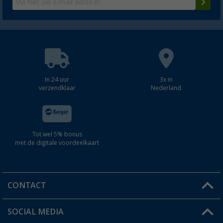
In 24 uur
3x in
verzendklaar
Nederland
Tot wel 5% bonus
met de digitale voordeelkaart
CONTACT
SOCIAL MEDIA
Een vraag?