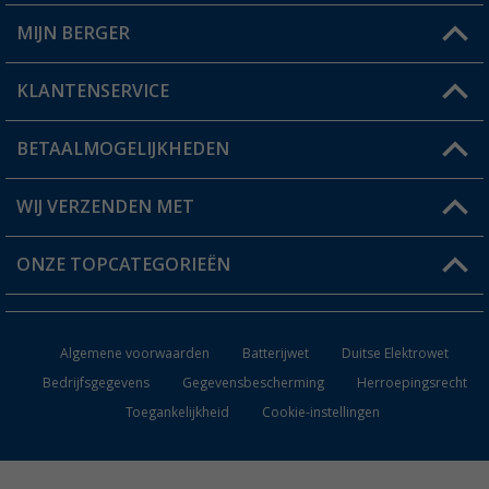
MIJN BERGER
Winkel vinden
KLANTENSERVICE
Mijn account
Status bestelling
BETAALMOGELIJKHEDEN
FAQ & Contact
Berger voordeelkaart
Verzendinformatie
WIJ VERZENDEN MET
Verlanglijstje
Retourneren
ONZE TOPCATEGORIEËN
Catalogus
Camper en caravan accessoires
Dealer worden
Algemene voorwaarden
Batterijwet
Duitse Elektrowet
Keukenaccessoires
Bedrijfsgegevens
Gegevensbescherming
Herroepingsrecht
Toegankelijkheid
Cookie-instellingen
Campingmeubilair
Campingtoiletten