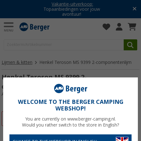
Vakantie-uitverkoop:
Topaanbiedingen voor jouw
avontuur!
Lijmen & kitten
Henkel Teroson MS 9399 2-componentenlijm
Henkel Teroson MS 9399 2-
componentenlijm wit 50 ml
Artikelnr: 712864
WELCOME TO THE BERGER CAMPING
WEBSHOP!
-62%
You are currently on www.berger-camping.nl.
Would you rather switch to the store in English?