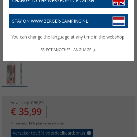
CHANGE TO THE WEBSHOP IN ENGLISH
STAY ON WWW.BERGER-CAMPING.NL
You can change the language at any time in the webshop.
SELECT ANOTHER LANGUAGE
Adviesprijs
€ 96,89
€ 35,99
Prijzen incl. BTW
plus verzendkosten
Verzeker tot 5% voordeelkaartbonus