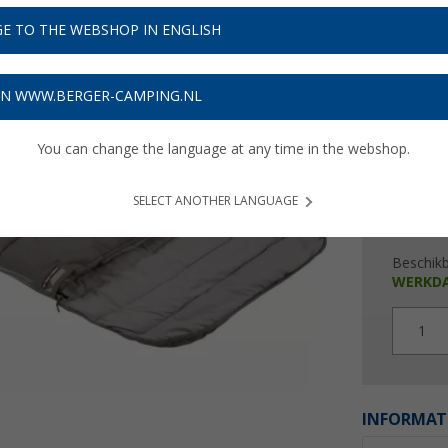
€ 4
E TO THE WEBSHOP IN ENGLISH
Prijzen inc
Verzeke
ON WWW.BERGER-CAMPING.NL
You can change the language at any time in the webshop.
SELECT ANOTHER LANGUAGE
Beschik
WERKD
1
INFORMAT