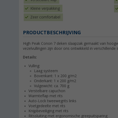
Kleine verpakking
Zeer comfortabel
PRODUCTBESCHRIJVING
High Peak Conon 7 deken slaapzak gemaakt van hoogwaa
vezelvullingen zijn door ons ontwikkeld in verschillende
Details:
Vulling:
Laag systeem
Bovenkant: 1 x 200 g/m2
Onderkant: 1 x 200 g/m2
Vulgewicht: ca. 700 g
Verstelbare capuchon
Warmteflap met rits
Auto-Lock tweewegrits links
Voetgedeelte met rits
Knijpbeveiliging met rits
Ritssluiting met ergonomische greepuitsparing