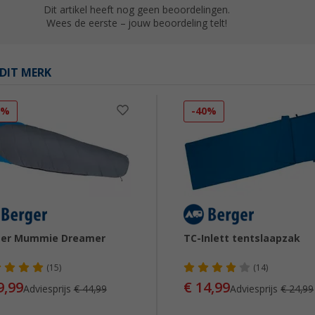
Dit artikel heeft nog geen beoordelingen.
Wees de eerste – jouw beoordeling telt!
DIT MERK
1%
-40%
ger Mummie Dreamer
TC-Inlett tentslaapzak
(15)
(14)
9,99
€ 14,99
Adviesprijs
€ 44,99
Adviesprijs
€ 24,99