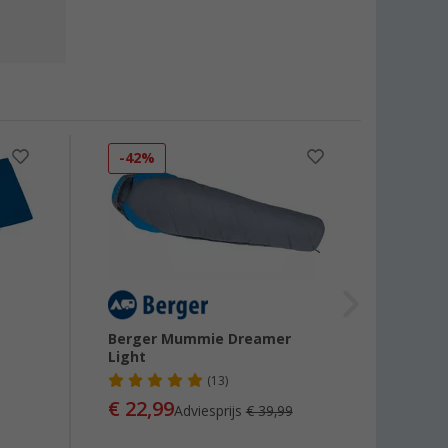
-42%
-36
Berger Mummie Dreamer
Berge
Light
Slaap
(13)
€ 22,99
€ 34
Adviesprijs
€ 39,99