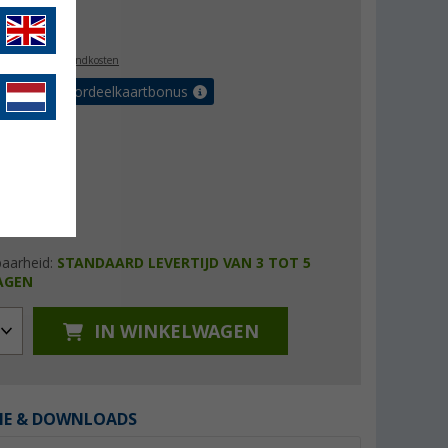
4,99
l. BTW
plus verzendkosten
r tot 5% voordeelkaartbonus
baarheid:
STANDAARD LEVERTIJD VAN 3 TOT 5
AGEN
IN WINKELWAGEN
IE & DOWNLOADS