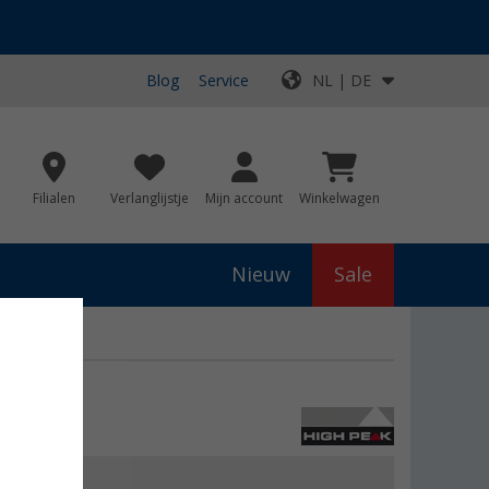
Blog
Service
NL | DE
Filialen
Verlanglijstje
Mijn account
Winkelwagen
Nieuw
Sale
js
€ 59,95