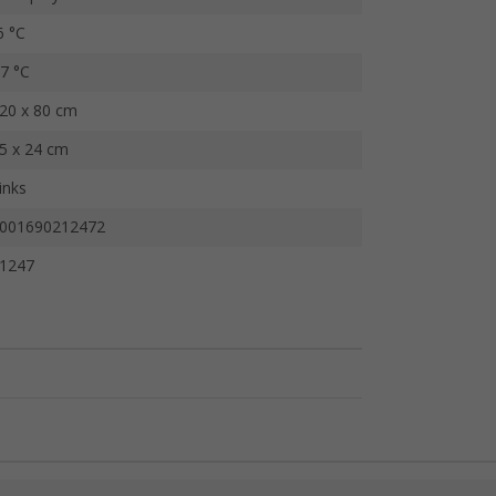
6 °C
7 °C
20 x 80 cm
5 x 24 cm
inks
001690212472
1247