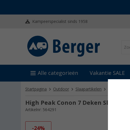
Kampeerspecialist sinds 1958
Alle categorieën
Vakantie SALE
Startpagina
Outdoor
Slaapartikelen
Slaapzakke
High Peak Conon 7 Deken Slaapzak 2
Artikelnr: 564291
-24%