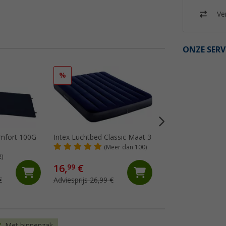
Ver
ONZE SERV
%
%
omfort 100G
Intex Luchtbed Classic Maat 3
Berger Comfort Sin
Self-Inflating Mat 
(Meer dan 100)
5.0 cm
2)
(90)
16,
€
39,
€
99
99
€
Adviesprijs 26,99 €
Adviesprijs 54,99 €
Met binnenzak