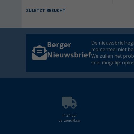
ZULETZT BESUCHT
De nieuwsbriefregis
Berger
momenteel niet be
Nieuwsbrief
We zullen het pro
snel mogelijk oplo
In 24 uur
verzendklaar