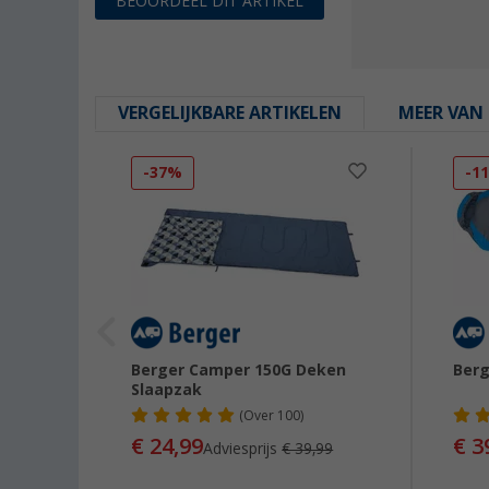
BEOORDEEL DIT ARTIKEL
VERGELIJKBARE ARTIKELEN
MEER VAN 
-37%
-1
pzak
Berger Camper 150G Deken
Ber
Slaapzak
(
Over
100)
€ 24,99
€ 3
Adviesprijs
€ 39,99