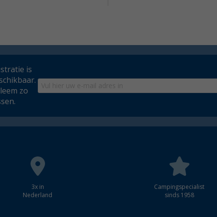
tratie is
schikbaar.
bleem zo
ssen.
3x in
Campingspecialist
Nederland
sinds 1958