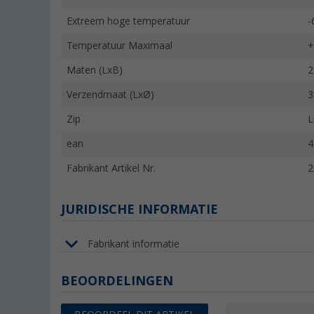
Extreem hoge temperatuur
-
Temperatuur Maximaal
+
Maten (LxB)
2
Verzendmaat (LxØ)
3
Zip
L
ean
4
Fabrikant Artikel Nr.
2
JURIDISCHE INFORMATIE
Fabrikant informatie
BEOORDELINGEN