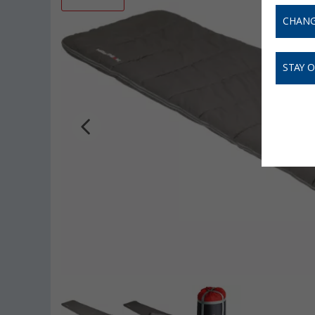
CHANG
STAY 