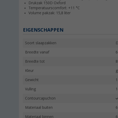
Drukzak 150D Oxford
Temperatuurscomfort: +11 °C
Volume pakzak: 15,8 liter
EIGENSCHAPPEN
Soort slaapzakken
D
Breedte vanaf
6
Breedte tot
8
Kleur
g
Gewicht
1
Vulling
1
Contourcapuchon
Materiaal buiten
6
Materiaal binnen
6