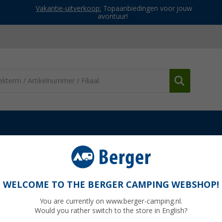
Vakantie-uitverkoop:
Topaanbiedingen voor jouw
avontuur!
n
High Peak Conon 7 Deken Slaapzak 220 x 80 cm Grijs/Lichtgrijs
20 x 80 cm Grijs/Lichtgrijs
WELCOME TO THE BERGER CAMPING WEBSHOP!
You are currently on www.berger-camping.nl.
Would you rather switch to the store in English?
Adviespri