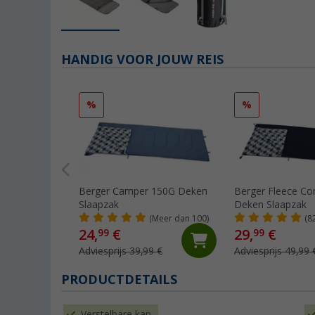
HANDIG VOOR JOUW REIS
%
%
Berger Camper 150G Deken
Berger Fleece C
Slaapzak
Deken Slaapzak
(Meer dan 100)
(8
24,
€
29,
€
99
99
Adviesprijs 39,99 €
Adviesprijs 49,99 
PRODUCTDETAILS
Verstelbare kap