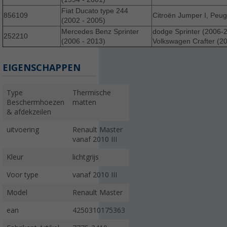
Fiat Ducato type 244
856109
Citroën Jumper I, Peuge
(2002 - 2005)
Mercedes Benz Sprinter
dodge Sprinter (2006-2
252210
(2006 - 2013)
Volkswagen Crafter (2
EIGENSCHAPPEN
Type
Thermische
Beschermhoezen
matten
& afdekzeilen
uitvoering
Renault Master
vanaf 2010 III
Kleur
lichtgrijs
Voor type
vanaf 2010 III
Model
Renault Master
ean
4250310175363