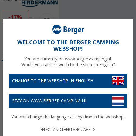
-17%
WELCOME TO THE BERGER CAMPING
WEBSHOP!
You are currently on www.berger-camping.nl.
Would you rather switch to the store in English?
Adviesprijs
€ 335,00
CHANGE TO THE WEBSHOP IN ENGLISH
€ 275,00
Prijzen incl. BTW
gratis
STAY ON WWW.BERGER-CAMPING.NL
verzending
8,25
€ met de
You can change the language at any time in the webshop.
voordeelkaartbonus
SELECT ANOTHER LANGUAGE
uitvoering