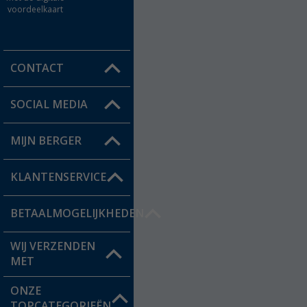
voordeelkaart
CONTACT
SOCIAL MEDIA
Een vraag?
MIJN BERGER
Winkel vinden
KLANTENSERVICE
Mijn account
Status bestelling
BETAALMOGELIJKHEDEN
FAQ & Contact
Berger voordeelkaart
Verzendinformatie
WIJ VERZENDEN
MET
Verlanglijstje
Retourneren
ONZE
Catalogus
TOPCATEGORIEËN