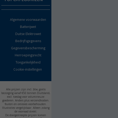
Dealer worden
Camper en caravan
Algemene voorwaarden
accessoires
Batterijwet
Keukenaccessoires
Duitse Elektrowet
Bedrijfsgegevens
Campingmeubilair
Gegevensbescherming
Campingtoiletten
Herroepingsrecht
Toegankelijkheid
Inbouwkachels
Cookie-instellingen
Accu's
Alle prijzen zijn incl. btw, gratis
bezorging vanaf €50 binnen Duitsland,
excl. toeslag voor volumineuze
goederen. Anders plus verzendkosten.
fouten en omissies voorbehouden.
Illustraties vergelijkbaar. Alleen zolang
de voorraad strekt.
De doorgestreepte prijzen komen