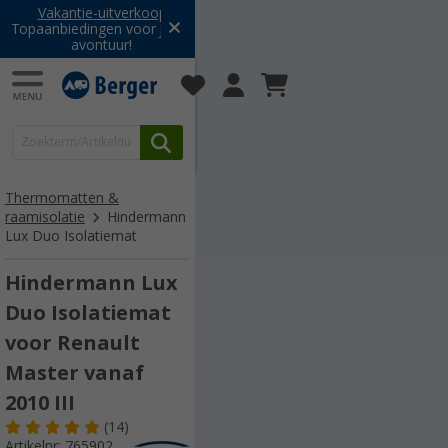
Vakantie-uitverkoop:
Topaanbiedingen voor jouw
avontuur!
Thermomatten &
raamisolatie
Hindermann
Lux Duo Isolatiemat
Hindermann Lux
Duo Isolatiemat
voor Renault
Master vanaf
2010 III
(14)
Artikelnr: 765902