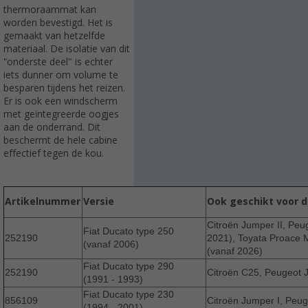
thermoraammat kan
worden bevestigd. Het is
gemaakt van hetzelfde
materiaal. De isolatie van dit
"onderste deel" is echter
iets dunner om volume te
besparen tijdens het reizen.
Er is ook een windscherm
met geïntegreerde oogjes
aan de onderrand. Dit
beschermt de hele cabine
effectief tegen de kou.
Artikelnummer
Versie
Ook geschikt voor 
Citroën Jumper II, Peu
Fiat Ducato type 250
252190
2021), Toyata Proace M
(vanaf 2006)
(vanaf 2026)
Fiat Ducato type 290
252190
Citroën C25, Peugeot J5
(1991 - 1993)
Fiat Ducato type 230
856109
Citroën Jumper I, Peuge
(1994 - 2001)