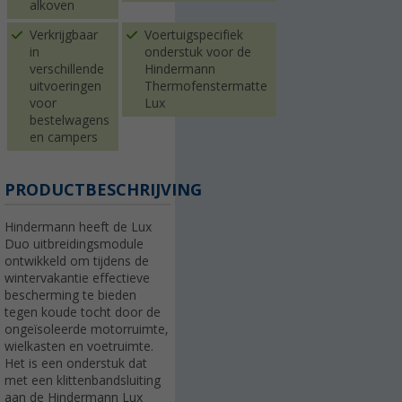
alkoven
Verkrijgbaar
Voertuigspecifiek
in
onderstuk voor de
verschillende
Hindermann
uitvoeringen
Thermofenstermatte
voor
Lux
bestelwagens
en campers
PRODUCTBESCHRIJVING
Hindermann heeft de Lux
Duo uitbreidingsmodule
ontwikkeld om tijdens de
wintervakantie effectieve
bescherming te bieden
tegen koude tocht door de
ongeïsoleerde motorruimte,
wielkasten en voetruimte.
Het is een onderstuk dat
met een klittenbandsluiting
aan de Hindermann Lux