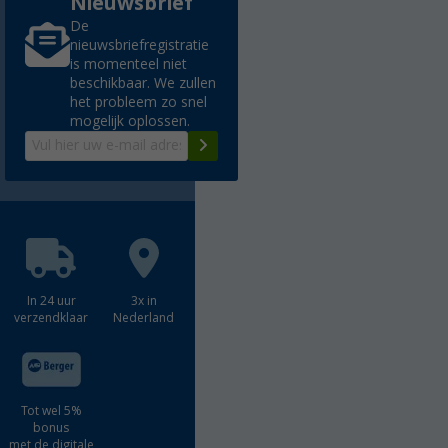
Nieuwsbrief
De
nieuwsbriefregistratie
is momenteel niet
beschikbaar. We zullen
het probleem zo snel
mogelijk oplossen.
In 24 uur
3x in
verzendklaar
Nederland
Tot wel 5%
bonus
met de digitale