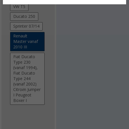
VW T5
Ducato 250
Sprinter 07/14
Renault
Master vanaf
2010 III
Fiat Ducato
Type 230
(vanaf 1994),
Fiat Ducato
Type 244
(vanaf 2002)
Citroёn Jumper
I Peugeot
Boxer I