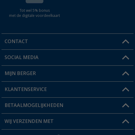
Tot wel 5% bonus
met de digitale voordeelkaart
CONTACT
SOCIAL MEDIA
Een vraag?
MIJN BERGER
Winkel vinden
KLANTENSERVICE
Mijn account
Status bestelling
BETAALMOGELIJKHEDEN
FAQ & Contact
Berger voordeelkaart
Verzendinformatie
WIJ VERZENDEN MET
Verlanglijstje
Retourneren