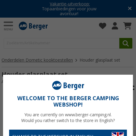
Vakantie-uitverkoop:
Topaanbiedingen voor jouw
avontuur!
Onderdelen Dometic kooktoestellen
Houder glasplaat set
Houder glasplaat set
Artikelnr: 114163
WELCOME TO THE BERGER CAMPING
WEBSHOP!
You are currently on www.berger-camping.nl.
Would you rather switch to the store in English?