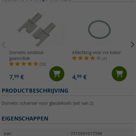
Dometic eindstuk
Afdichting voor rvs koker
gaasrolluik
(1)
(32)
7,
€
4,
€
99
99
PRODUCTBESCHRIJVING
Dometic scharnier voor glasdeksels (set van 2)
EIGENSCHAPPEN
ean
7315091017398