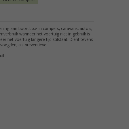
ing aan boord, b.v. in campers, caravans, auto's,
rbruik wanneer het voertuig niet in gebruik is
r het voertuig langere tijd stilstaat. Dient tevens
evoegden, als preventieve
il.