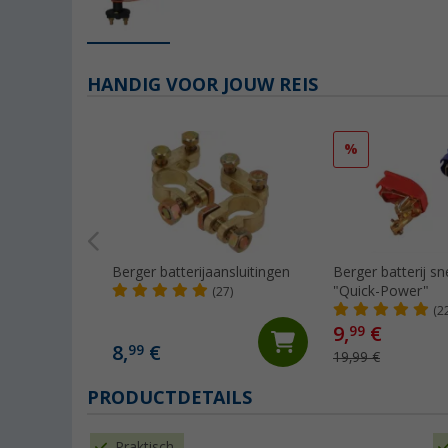
HANDIG VOOR JOUW REIS
%
Berger batterijaansluitingen
Berger batterij sn
"Quick-Power"
(27)
(2
9,
€
99
8,
€
99
19,99 €
PRODUCTDETAILS
Praktisch