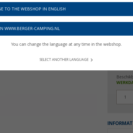
€ 1
E TO THE WEBSHOP IN ENGLISH
Prijzen inc
Verzeke
ON WWW.BERGER-CAMPING.NL
You can change the language at any time in the webshop.
SELECT ANOTHER LANGUAGE
Beschik
WERKD
1
INFORMAT