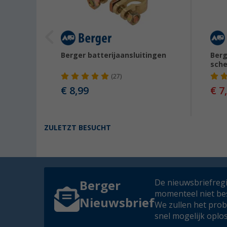
Berger batterijaansluitingen
Berg
sche
(27)
€ 8,99
€ 7
ZULETZT BESUCHT
De nieuwsbriefregis
Berger
momenteel niet be
Nieuwsbrief
We zullen het pro
snel mogelijk oplo