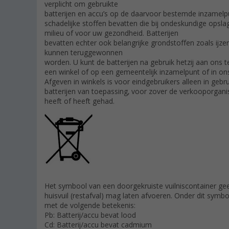
verplicht om gebruikte
batterijen en accu’s op de daarvoor bestemde inzamelpu
schadelijke stoffen bevatten die bij ondeskundige opslag
milieu of voor uw gezondheid. Batterijen
bevatten echter ook belangrijke grondstoffen zoals ijze
kunnen teruggewonnen
worden. U kunt de batterijen na gebruik hetzij aan ons te
een winkel of op een gemeentelijk inzamelpunt of in o
Afgeven in winkels is voor eindgebruikers alleen in gebr
batterijen van toepassing, voor zover de verkooporganis
heeft of heeft gehad.
Het symbool van een doorgekruiste vuilniscontainer geeft
huisvuil (restafval) mag laten afvoeren. Onder dit sym
met de volgende betekenis:
Pb: Batterij/accu bevat lood
Cd: Batterij/accu bevat cadmium