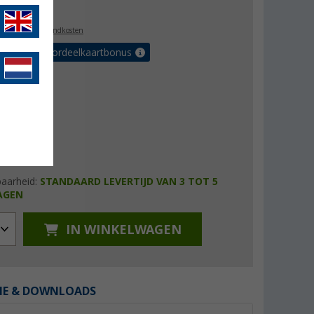
4,99
l. BTW
plus verzendkosten
r tot 5% voordeelkaartbonus
baarheid:
STANDAARD LEVERTIJD VAN 3 TOT 5
AGEN
IN WINKELWAGEN
IE & DOWNLOADS