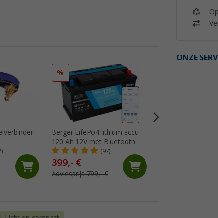
Op
Ver
ONZE SERV
%
%
elverbinder
Berger LifePo4 lithium accu
Berger Energie BE
120 Ah 12V met Bluetooth
Energiecentrale
2)
(97)
(8)
399,- €
159,- €
Adviesprijs 799,- €
Adviesprijs 179,- €
Licht en compact