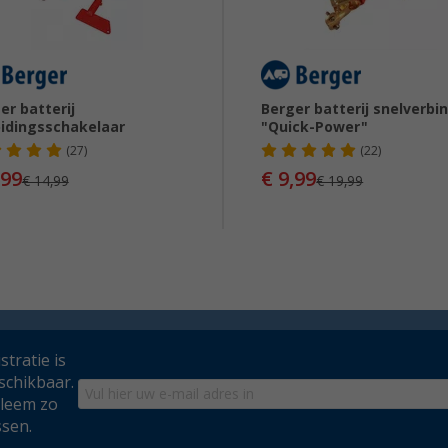
er batterij
Berger batterij snelverbi
idingsschakelaar
"Quick-Power"
(27)
(22)
,99
€ 9,99
€ 14,99
€ 19,99
tratie is
schikbaar.
bleem zo
ssen.