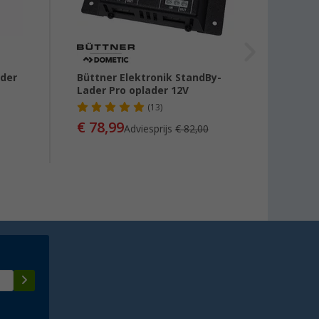
nder
Büttner Elektronik StandBy-
IWH a
Lader Pro oplader 12V
stuks 
plus 
(13)
€ 78,99
Adviesprijs
€ 82,00
€ 14