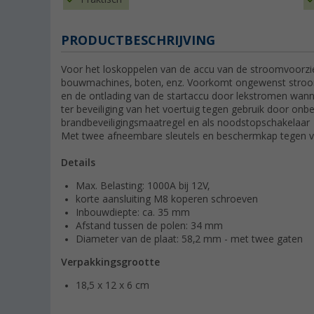
PRODUCTBESCHRIJVING
Voor het loskoppelen van de accu van de stroomvoorzien
bouwmachines, boten, enz. Voorkomt ongewenst stroomve
en de ontlading van de startaccu door lekstromen wannee
ter beveiliging van het voertuig tegen gebruik door onb
brandbeveiligingsmaatregel en als noodstopschakelaar
Met twee afneembare sleutels en beschermkap tegen vu
Details
Max. Belasting: 1000A bij 12V,
korte aansluiting M8 koperen schroeven
Inbouwdiepte: ca. 35 mm
Afstand tussen de polen: 34 mm
Diameter van de plaat: 58,2 mm - met twee gaten
Verpakkingsgrootte
18,5 x 12 x 6 cm