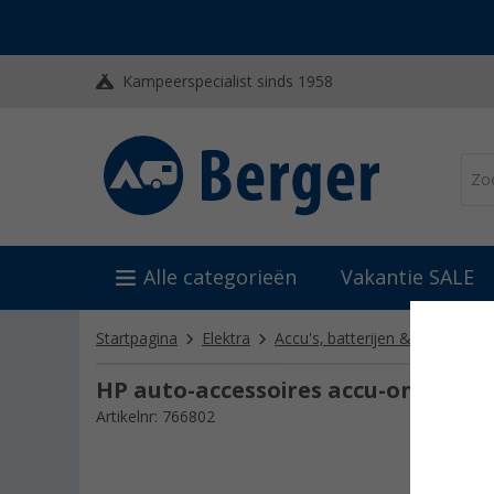
Kampeerspecialist sinds 1958
Alle categorieën
Vakantie SALE
Startpagina
Elektra
Accu's, batterijen & laders
A
HP auto-accessoires accu-ontkopp
Artikelnr: 766802