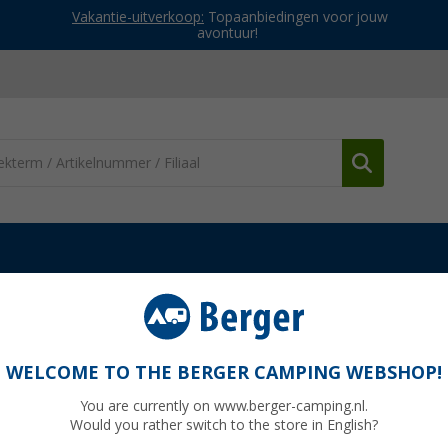
Vakantie-uitverkoop:
Topaanbiedingen voor jouw
avontuur!
ccu toebehoren
HP auto-accessoires accu-ontkoppelaar
elaar
WELCOME TO THE BERGER CAMPING WEBSHOP!
You are currently on www.berger-camping.nl.
Would you rather switch to the store in English?