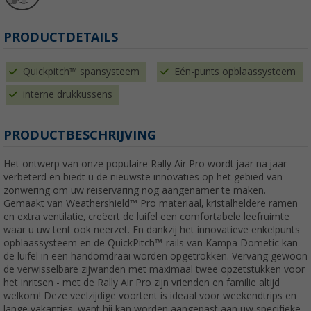
PRODUCTDETAILS
Quickpitch™ spansysteem
Eén-punts opblaassysteem
interne drukkussens
PRODUCTBESCHRIJVING
Het ontwerp van onze populaire Rally Air Pro wordt jaar na jaar
verbeterd en biedt u de nieuwste innovaties op het gebied van
zonwering om uw reiservaring nog aangenamer te maken.
Gemaakt van Weathershield™ Pro materiaal, kristalheldere ramen
en extra ventilatie, creëert de luifel een comfortabele leefruimte
waar u uw tent ook neerzet. En dankzij het innovatieve enkelpunts
opblaassysteem en de QuickPitch™-rails van Kampa Dometic kan
de luifel in een handomdraai worden opgetrokken. Vervang gewoon
de verwisselbare zijwanden met maximaal twee opzetstukken voor
het inritsen - met de Rally Air Pro zijn vrienden en familie altijd
welkom! Deze veelzijdige voortent is ideaal voor weekendtrips en
lange vakanties, want hij kan worden aangepast aan uw specifieke