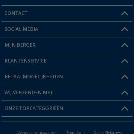
CONTACT
SOCIAL MEDIA
Een vraag?
MIJN BERGER
Winkel vinden
KLANTENSERVICE
Mijn account
Status bestelling
BETAALMOGELIJKHEDEN
FAQ & Contact
Berger voordeelkaart
Verzendinformatie
WIJ VERZENDEN MET
Verlanglijstje
Retourneren
ONZE TOPCATEGORIEËN
Catalogus
Camper en caravan accessoires
Dealer worden
Algemene voorwaarden
Batterijwet
Duitse Elektrowet