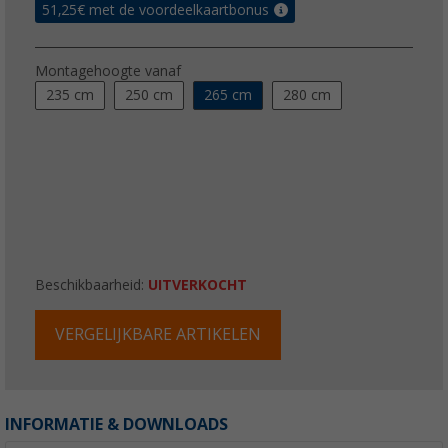
51,25
€ met de voordeelkaartbonus
Montagehoogte vanaf
235 cm
250 cm
265 cm
280 cm
Beschikbaarheid:
UITVERKOCHT
VERGELIJKBARE ARTIKELEN
INFORMATIE & DOWNLOADS