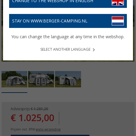
CHANGE TO THE WEBSHOP IN ENGLISH
STAY ON WWW.BERGER-CAMPING.NL
You can change the language at any time in the webshop.
SELECT ANOTHER LANGUAGE
Adviesprijs
€ 1.281,25
€ 1.025,00
Prijzen incl. BTW
gratis verzending