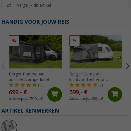
Vergelijk dit artikel
HANDIG VOOR JOUW REIS
%
%
Berger Pontina Air
Berger Garda Air
busluifel/camperluifel
luchtvoortent voor
caravans met opblaasbare
(1)
(7)
stokken
699,- €
399,- €
Adviesprijs 799,- €
Adviesprijs 459,- €
ARTIKEL KENMERKEN