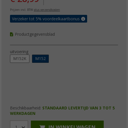
Prijzen incl. BTW
plus verzendkosten
Verzeker tot 5% voordeelkaartbonus
Productgegevensblad
uitvoering
M152K
M152
Beschikbaarheid:
STANDAARD LEVERTIJD VAN 3 TOT 5
WERKDAGEN
IN WINKELWAGEN
1