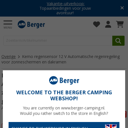
Vakantie-uitverkoop:
Topaanbiedingen voor jouw
avontuur!
Overige
Kemo regensensor 12 V Automatische regenregeling
voor zonneschermen en dakramen
Kemo M152 Regensensor 12 V
Automatische regenregeling voor
zonneschermen en dakramen voor
WELCOME TO THE BERGER CAMPING
WEBSHOP!
geleidend water
Artikelnr: 594797
You are currently on www.berger-camping.nl.
Would you rather switch to the store in English?