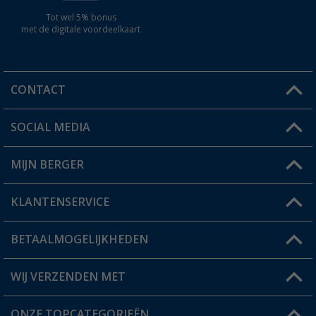
Tot wel 5% bonus
met de digitale voordeelkaart
CONTACT
SOCIAL MEDIA
Een vraag?
MIJN BERGER
Winkel vinden
KLANTENSERVICE
Mijn account
Status bestelling
BETAALMOGELIJKHEDEN
FAQ & Contact
Berger voordeelkaart
Verzendinformatie
WIJ VERZENDEN MET
Verlanglijstje
Retourneren
ONZE TOPCATEGORIEËN