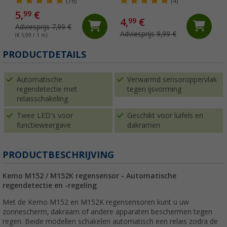
(16)
(4)
5,
€
99
4,
€
99
Adviesprijs 7,99 €
Adviesprijs 9,99 €
(€ 5,99 / 1 m)
PRODUCTDETAILS
Automatische
Verwarmd sensoroppervlak
regendetectie met
tegen ijsvorming
relaisschakeling
Twee LED's voor
Geschikt voor luifels en
functieweergave
dakramen
PRODUCTBESCHRIJVING
Kemo M152 / M152K regensensor - Automatische
regendetectie en -regeling
Met de Kemo M152 en M152K regensensoren kunt u uw
zonnescherm, dakraam of andere apparaten beschermen tegen
regen. Beide modellen schakelen automatisch een relais zodra de