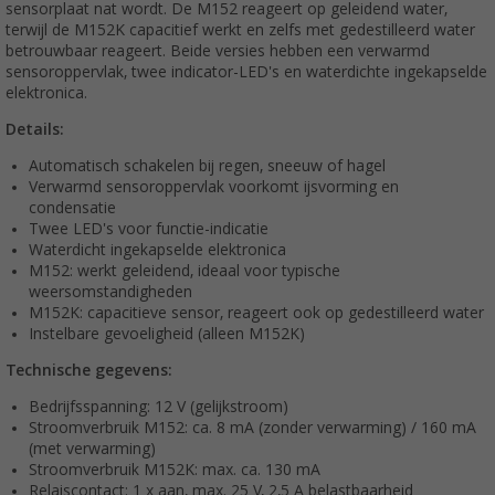
sensorplaat nat wordt. De M152 reageert op geleidend water,
terwijl de M152K capacitief werkt en zelfs met gedestilleerd water
betrouwbaar reageert. Beide versies hebben een verwarmd
sensoroppervlak, twee indicator-LED's en waterdichte ingekapselde
elektronica.
Details:
Automatisch schakelen bij regen, sneeuw of hagel
Verwarmd sensoroppervlak voorkomt ijsvorming en
condensatie
Twee LED's voor functie-indicatie
Waterdicht ingekapselde elektronica
M152: werkt geleidend, ideaal voor typische
weersomstandigheden
M152K: capacitieve sensor, reageert ook op gedestilleerd water
Instelbare gevoeligheid (alleen M152K)
Technische gegevens:
Bedrijfsspanning: 12 V (gelijkstroom)
Stroomverbruik M152: ca. 8 mA (zonder verwarming) / 160 mA
(met verwarming)
Stroomverbruik M152K: max. ca. 130 mA
Relaiscontact: 1 x aan, max. 25 V, 2,5 A belastbaarheid