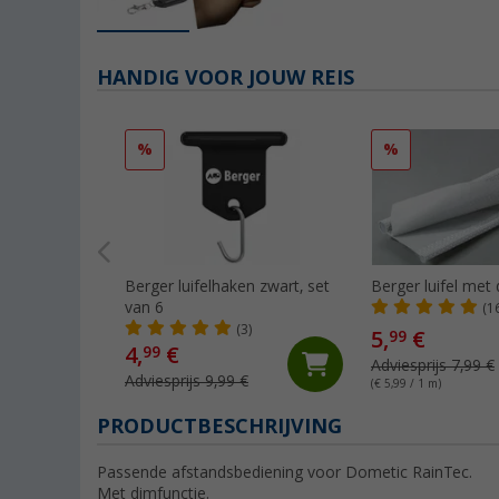
HANDIG VOOR JOUW REIS
%
%
Berger luifelhaken zwart, set
Berger luifel met
van 6
(1
(3)
5,
€
99
4,
€
99
Adviesprijs 7,99 €
Adviesprijs 9,99 €
(€ 5,99 / 1 m)
PRODUCTBESCHRIJVING
Passende afstandsbediening voor Dometic RainTec.
Met dimfunctie.