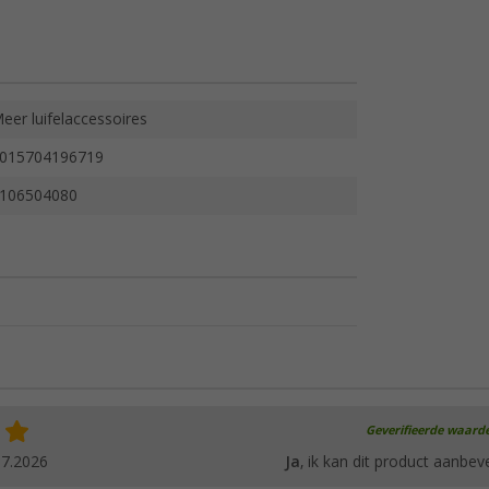
eer luifelaccessoires
015704196719
106504080
Geverifieerde waard
07.2026
Ja
, ik kan dit product aanbev