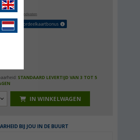
8,99
l. BTW
plus verzendkosten
r tot 5% voordeelkaartbonus
baarheid:
STANDAARD LEVERTIJD VAN 3 TOT 5
AGEN
IN WINKELWAGEN
ARHEID BIJ JOU IN DE BUURT