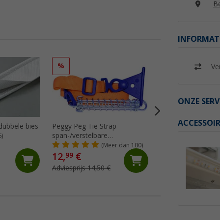
Be
INFORMAT
%
%
Ver
ONZE SERV
ACCESSOIR
 dubbele bies
Peggy Peg Tie Strap
Thule Fabric Clam
span-/verstelbare
doekklemmen - 2-d
6)
markeerriem
(Meer dan 100)
(89)
12,
€
29,
€
99
99
Adviesprijs 14,50 €
Adviesprijs 42,- €