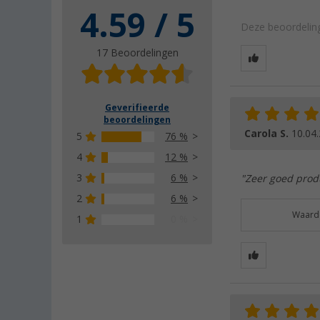
4.59 / 5
Deze beoordeling
17 Beoordelingen
Geverifieerde
beoordelingen
Carola S.
10.04
5
76 %
4
12 %
3
6 %
"Zeer goed produ
2
6 %
Waarde
1
0 %