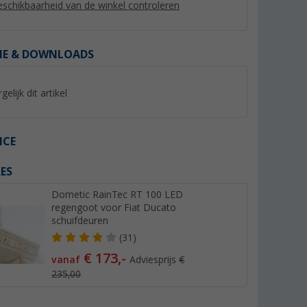
schikbaarheid van de winkel controleren
IE & DOWNLOADS
%
gelijk dit artikel
ICE
ES
ps
Thule Tension Rafter
Peggy Peg Fix&Go
elige set
spantang universeel G2 voor
luifelset met schro
Dometic RainTec RT 100 LED
Omnistor
en ankerplaten 30 
(98)
(Mee
regengoot voor Fiat Ducato
4900/5002/5003/5002 250 cm
46,
€
73,
€
99
99
schuifdeuren
Adviesprijs 65,- €
Adviesprijs 81,95 €
(31)
€ 173,-
vanaf
Adviesprijs
€
235,00