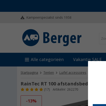
Kampeerspecialist sinds 1958
Alle categorieën
Vakantie SALE
Startpagina
Tenten
Luifel accessoires
Overige
RainTec RT 100 afstandsbediening
(17)
Artikelnr: 262270
-13%