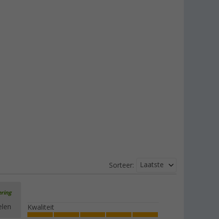
Laatste
Sorteer:
ering
elen
Kwaliteit