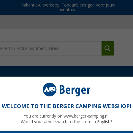
Vakantie-uitverkoop:
Topaanbiedingen voor jouw
avontuur!
RainTec RT 100 afstandsbediening
WELCOME TO THE BERGER CAMPING WEBSHOP!
You are currently on www.berger-camping.nl.
Would you rather switch to the store in English?
Adviespri