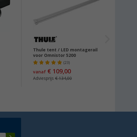
Thule tent / LED montagerail
Thule 
voor Omnistor 5200
(23)
€ 109,00
€ 7,
vanaf
Adviesprijs
€ 134,00