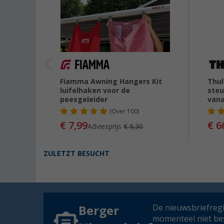
Fiamma Awning Hangers Kit
Thul
luifelhaken voor de
steu
peesgeleider
vana
(
Over
100)
73
€ 7,99
€ 6
Adviesprijs
€ 9,30
ZULETZT BESUCHT
De nieuwsbriefregis
Berger
momenteel niet be