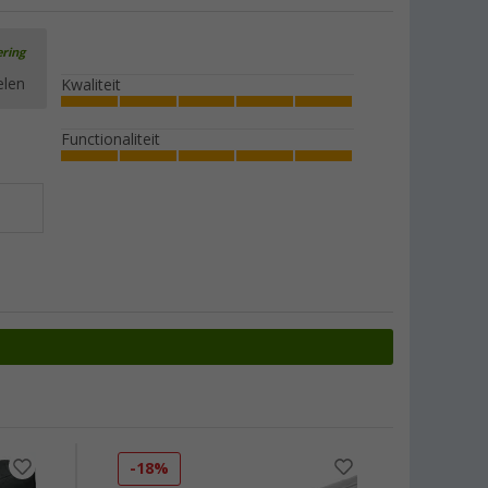
ering
elen
Kwaliteit
Functionaliteit
-18%
-11