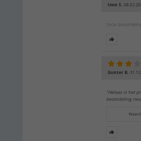
Uwe S.
08.02.2
Deze beoordeling
Gunter B.
31.12
"Helaas is het p
beoordeling neutr
Waarde