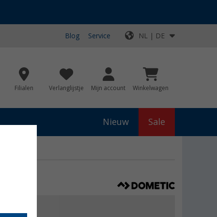
Blog
Service
NL | DE
Filialen
Verlanglijstje
Mijn account
Winkelwagen
Nieuw
Sale
js
€ 45,00