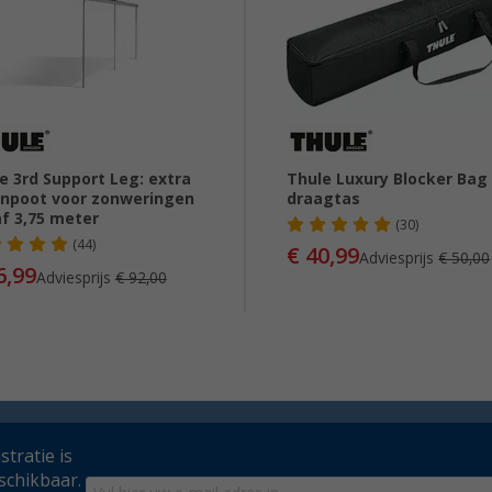
e 3rd Support Leg: extra
Thule Luxury Blocker Bag
npoot voor zonweringen
draagtas
f 3,75 meter
(30)
(44)
€ 40,99
Adviesprijs
€ 50,00
6,99
Adviesprijs
€ 92,00
tratie is
schikbaar.