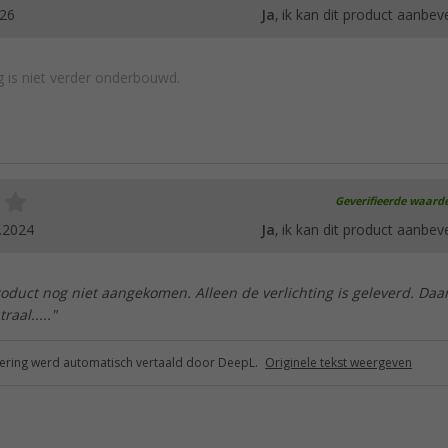
026
Ja
, ik kan dit product aanbev
 is niet verder onderbouwd.
Geverifieerde waard
.2024
Ja
, ik kan dit product aanbev
roduct nog niet aangekomen. Alleen de verlichting is geleverd. Da
aal....."
ring werd automatisch vertaald door DeepL.
Originele tekst weergeven