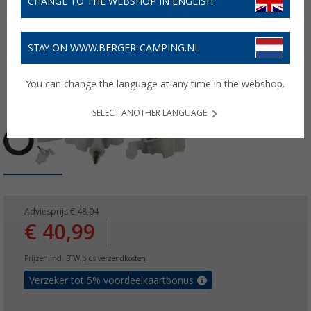
CHANGE TO THE WEBSHOP IN ENGLISH
STAY ON WWW.BERGER-CAMPING.NL
You can change the language at any time in the webshop.
SELECT ANOTHER LANGUAGE
Adviesprijs
€ 48,04
€ 40,99
Prijzen incl. BTW
plus verzendkosten
Verzeker tot 5% voordeelkaartbonus