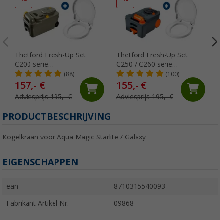
Thetford Fresh-Up Set
Thetford Fresh-Up Set
C200 serie
C250 / C260 serie
toiletbehandelingsset 2
Toiletbehandelingsset 2
(88)
(100)
stuks
stuks
157,- €
155,- €
Adviesprijs 195,- €
Adviesprijs 195,- €
PRODUCTBESCHRIJVING
Kogelkraan voor Aqua Magic Starlite / Galaxy
EIGENSCHAPPEN
ean
8710315540093
Fabrikant Artikel Nr.
09868