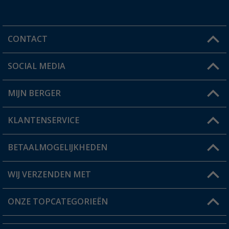
CONTACT
SOCIAL MEDIA
Een vraag?
MIJN BERGER
Winkel vinden
KLANTENSERVICE
Mijn account
Status bestelling
BETAALMOGELIJKHEDEN
FAQ & Contact
Berger voordeelkaart
Verzendinformatie
WIJ VERZENDEN MET
Verlanglijstje
Retourneren
ONZE TOPCATEGORIEËN
Catalogus