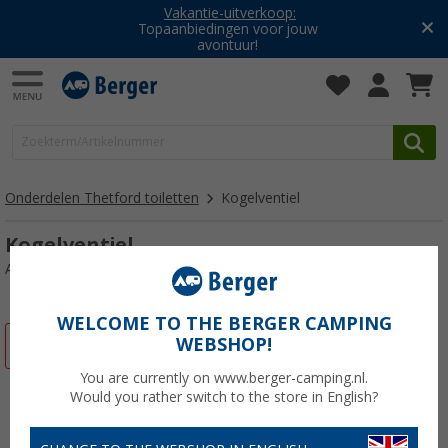
Vakantie-uitverkoop:
Topaanbiedingen voor jouw
avontuur!
Onderdelen Thetford toiletten
Kogelventiel
Kogelventiel
Artikelnr: 184003
WELCOME TO THE BERGER CAMPING
WEBSHOP!
-14%
You are currently on www.berger-camping.nl.
Would you rather switch to the store in English?