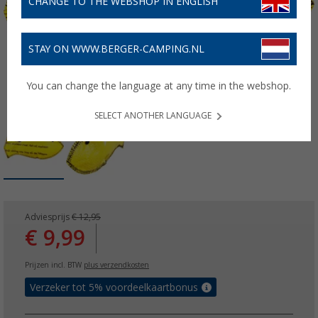
CHANGE TO THE WEBSHOP IN ENGLISH
STAY ON WWW.BERGER-CAMPING.NL
You can change the language at any time in the webshop.
SELECT ANOTHER LANGUAGE
Adviesprijs
€ 12,95
€ 9,99
Prijzen incl. BTW
plus verzendkosten
Verzeker tot 5% voordeelkaartbonus