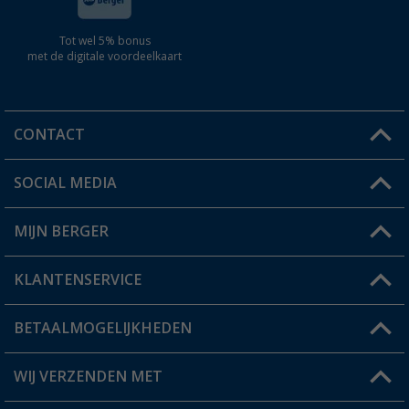
Tot wel 5% bonus
met de digitale voordeelkaart
CONTACT
SOCIAL MEDIA
Een vraag?
MIJN BERGER
Winkel vinden
KLANTENSERVICE
Mijn account
Status bestelling
BETAALMOGELIJKHEDEN
FAQ & Contact
Berger voordeelkaart
Verzendinformatie
WIJ VERZENDEN MET
Verlanglijstje
Retourneren