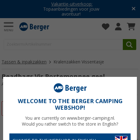
Vakantie-uitverkoop:
Topaanbiedingen voor jouw
avontuur!
Tassen & inpakzakken
Kralenzakken Vissentasje
Beadbags Vis Portemonnee geel
Artikelnr: 846853
WELCOME TO THE BERGER CAMPING
WEBSHOP!
-22%
You are currently on www.berger-camping.nl.
Would you rather switch to the store in English?