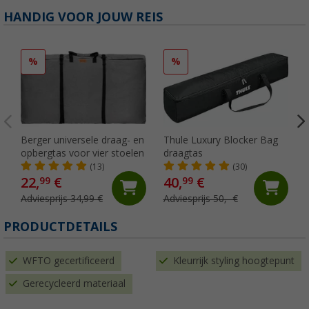
HANDIG VOOR JOUW REIS
%
%
Berger universele draag- en
Thule Luxury Blocker Bag
opbergtas voor vier stoelen
draagtas
(13)
(30)
22,
€
40,
€
99
99
Adviesprijs 34,99 €
Adviesprijs 50,- €
PRODUCTDETAILS
WFTO gecertificeerd
Kleurrijk styling hoogtepunt
Gerecycleerd materiaal