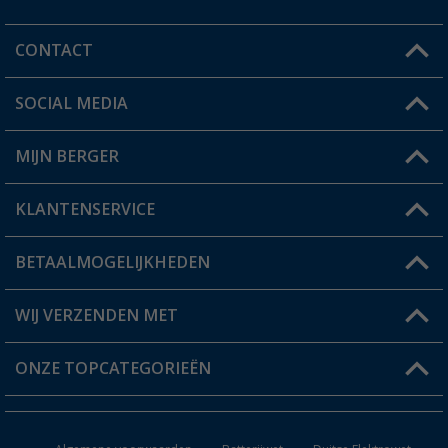
CONTACT
SOCIAL MEDIA
Een vraag?
MIJN BERGER
Winkel vinden
KLANTENSERVICE
Mijn account
Status bestelling
BETAALMOGELIJKHEDEN
FAQ & Contact
Berger voordeelkaart
Verzendinformatie
WIJ VERZENDEN MET
Verlanglijstje
Retourneren
ONZE TOPCATEGORIEËN
Catalogus
Camper en caravan accessoires
Dealer worden