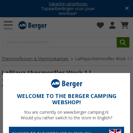
Vakantie-uitverkoop:
Topaanbiedingen voor jouw
avontuur!
Thermosflessen & thermoskannen
LaPlaya thermosfles Work 1 l
LaPlaya thermosfles Work 1 l
(1)
Artikelnr: 490180
WELCOME TO THE BERGER CAMPING
WEBSHOP!
You are currently on www.berger-camping.nl.
Would you rather switch to the store in English?