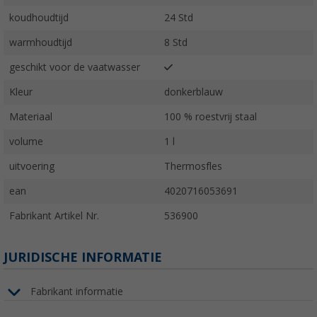
koudhoudtijd
24 Std
warmhoudtijd
8 Std
geschikt voor de vaatwasser
Kleur
donkerblauw
Materiaal
100 % roestvrij staal
volume
1 l
uitvoering
Thermosfles
ean
4020716053691
Fabrikant Artikel Nr.
536900
JURIDISCHE INFORMATIE
Fabrikant informatie