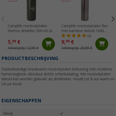
Camplife roestvrijstalen
Camplife roestvrijstalen fles
thermo drinkfles 500 ml olijf
met bamboe deksel 1000
mat
ml
(6)
5,
€
9,
€
99
99
Adviesprijs 12,99 €
Adviesprijs 26,99 €
PRODUCTBESCHRIJVING
Dubbelwandige breukvaste roestvrijstalen behuizing met moderne
hamerslaglook. Absoluut dichte schenksluiting. Het roestvrijstalen
deksel kan worden gebruikt als drinkbeker. Houdt tot 8 uur warm en
24 uur koud.
EIGENSCHAPPEN
lekvrij