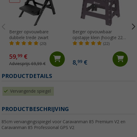
Berger opvouwbare
Berger opvouwbaar
dubbele trede zwart
opstapje klein (hoogte 22
cm)
(20)
(22)
59,
€
99
8,
€
99
Adviesprijs 69,99 €
PRODUCTDETAILS
Vervangende spiegel
PRODUCTBESCHRIJVING
85cm vervangingsspiegel voor Caravanman 85 Premium V2 en
Caravanman 85 Professional GPS V2