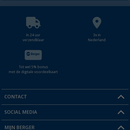
In 24 uur
3x in
verzendklaar
Nederland
Tot wel 5% bonus
met de digitale voordeelkaart
CONTACT
SOCIAL MEDIA
Een vraag?
MIJN BERGER
Winkel vinden