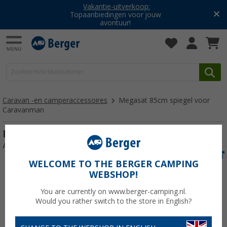
Vakantie-uitverkoop:
Topaanbiedingen voor jouw
avontuur!
Caravan -en camperaccessoires
Megasat 85cm spiegel voor
Caravanman
Megasat 85cm spiegel voor Caravanman
Artikelnr: 141704
WELCOME TO THE BERGER CAMPING
WEBSHOP!
You are currently on www.berger-camping.nl.
Would you rather switch to the store in English?