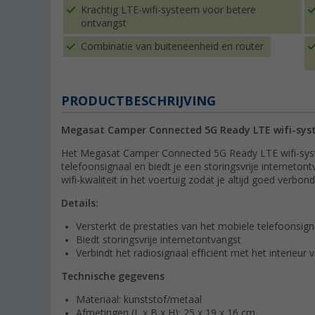
Krachtig LTE-wifi-systeem voor betere
ontvangst
Combinatie van buiteneenheid en router
PRODUCTBESCHRIJVING
Megasat Camper Connected 5G Ready LTE wifi-sy
Het Megasat Camper Connected 5G Ready LTE wifi-syst
telefoonsignaal en biedt je een storingsvrije interneton
wifi-kwaliteit in het voertuig zodat je altijd goed verbo
Details:
Versterkt de prestaties van het mobiele telefoonsig
Biedt storingsvrije internetontvangst
Verbindt het radiosignaal efficiënt met het interieur 
Technische gegevens
Materiaal: kunststof/metaal
Afmetingen (L x B x H): 25 x 19 x 16 cm