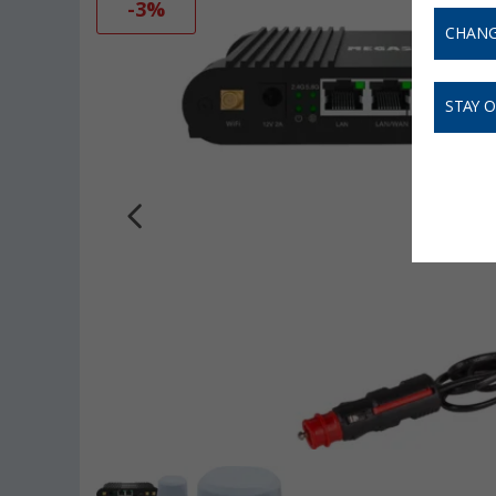
-3%
CHANG
STAY 