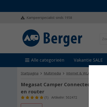
Kampeerspecialist sinds 1958
Alle categorieën
Vakantie SALE
Startpagina
Multimedia
Internet & WLAN
5G/LT
Megasat Camper Connected 5G Rea
en router
(1)
Artikelnr: 502472