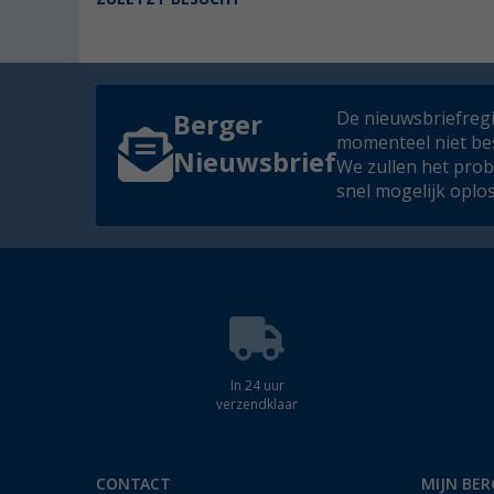
De nieuwsbriefregis
Berger
momenteel niet be
Nieuwsbrief
We zullen het pro
snel mogelijk oplo
In 24 uur
verzendklaar
CONTACT
MIJN BER