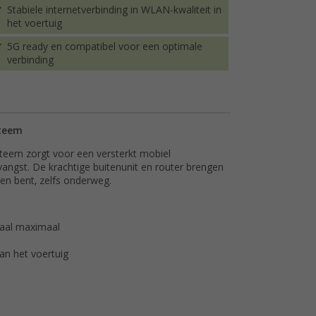
Stabiele internetverbinding in WLAN-kwaliteit in
het voertuig
5G ready en compatibel voor een optimale
verbinding
steem
eem zorgt voor een versterkt mobiel
tvangst. De krachtige buitenunit en router brengen
nden bent, zelfs onderweg.
naal maximaal
van het voertuig