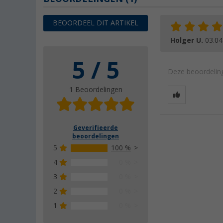
BEOORDEEL DIT ARTIKEL
Holger U.
03.04
5 / 5
Deze beoordeling
1 Beoordelingen
Geverifieerde
beoordelingen
5
100 %
4
0 %
3
0 %
2
0 %
1
0 %