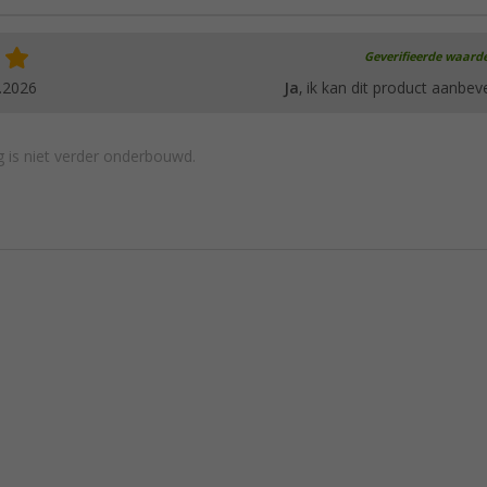
Geverifieerde waard
.2026
Ja
, ik kan dit product aanbev
 is niet verder onderbouwd.