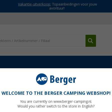
Vakantie-uitverkoop:
Topaanbiedingen voor jouw
avontuur!
E-antennes
Megasat Camper Connected 5G Ready LTE-en WiFi-Sy
dy LTE-en WiFi-Systeem met buitenantenn
WELCOME TO THE BERGER CAMPING WEBSHOP!
You are currently on www.berger-camping.nl.
Would you rather switch to the store in English?