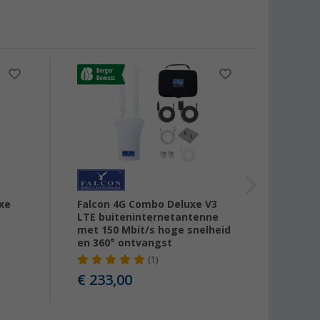
uxe
Falcon 4G Combo Deluxe V3
Falco
LTE buiteninternetantenne
inter
met 150 Mbit/s hoge snelheid
mobie
en 360° ontvangst
(1)
€ 26
€ 233,00