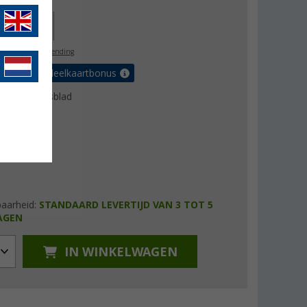
js
€ 299,00
89,00
l. BTW
gratis verzending
et de voordeelkaartbonus
uctgegevensblad
baarheid:
STANDAARD LEVERTIJD VAN 3 TOT 5
AGEN
IN WINKELWAGEN