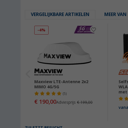
VERGELIJKBARE ARTIKELEN
MEER VAN 
-4%
N
Maxview LTE-Antenne 2x2
Self
Gbps
MIMO 4G/5G
WLAN
met
(5)
€ 190,00
Adviesprijs
€ 199,00
van
ZULETZT BESUCHT