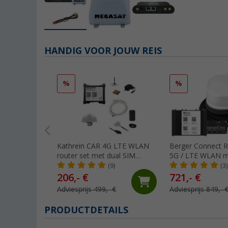
HANDIG VOOR JOUW REIS
%
%
Kathrein CAR 4G LTE WLAN
Berger Connect R
router set met dual SIM
5G / LTE WLAN met
functie en buitenantenne wit
dakantenne
(9)
(3)
206,- €
721,- €
Adviesprijs 499,- €
Adviesprijs 849,- 
PRODUCTDETAILS