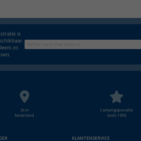
tratie is
schikbaar.
bleem zo
ssen.
3x in
Campingspecialist
Nederland
sinds 1958
GER
KLANTENSERVICE