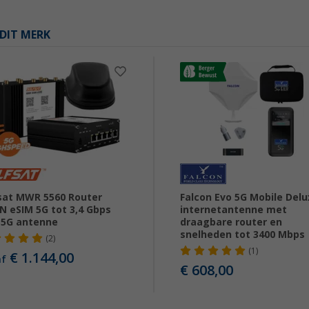
DIT MERK
sat MWR 5560 Router
Falcon Evo 5G Mobile Del
 eSIM 5G tot 3,4 Gbps
internetantenne met
 5G antenne
draagbare router en
snelheden tot 3400 Mbps
(2)
(1)
€ 1.144,00
af
€ 608,00