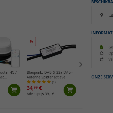
BESCHIKBA
Be
INFORMAT
%
Ge
Op
Ver
outer 4G /
Blaupunkt DAB-S-22a DAB+
Maxview LTE-Ante
ONZE SERV
Antenne Splitter actieve
MIMO 4G/5G wit
(1)
(5)
34,
€
190,- €
99
€
Adviesprijs 39,- €
Adviesprijs 199,- €