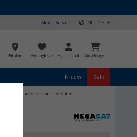
Blog
Service
NL | DE
Filialen
Verlanglijstje
Mijn account
Winkelwagen
Nieuw
Sale
steem met buitenantenne en router
e