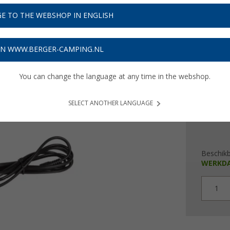
Adviespri
€ 2
E TO THE WEBSHOP IN ENGLISH
Prijzen inc
ON WWW.BERGER-CAMPING.NL
8,67
€ m
Prod
You can change the language at any time in the webshop.
SELECT ANOTHER LANGUAGE
Beschik
WERKD
1