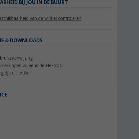
ARHEID BIJ JOU IN DE BUURT
schikbaarheid van de winkel controleren
IE & DOWNLOADS
%
bruiksaanwijzing
merkingen volgens de ElektroG
gelijk dit artikel
nne 2x2
Maxview Roam Antenne voor
Berger Connect 4G
ICE
mobiele 4G / WiFi met router
WLAN router met 
wit
dakantenne incl. D
(8)
457,- €
732,- €
Adviesprijs 499,- €
Adviesprijs 849,- €