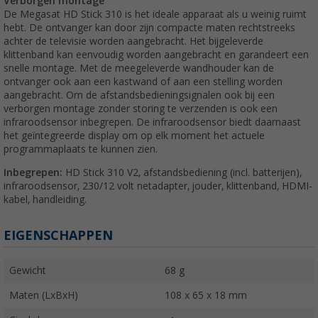
Verborgen montage
De Megasat HD Stick 310 is het ideale apparaat als u weinig ruimt
hebt. De ontvanger kan door zijn compacte maten rechtstreeks
achter de televisie worden aangebracht. Het bijgeleverde
klittenband kan eenvoudig worden aangebracht en garandeert een
snelle montage. Met de meegeleverde wandhouder kan de
ontvanger ook aan een kastwand of aan een stelling worden
aangebracht. Om de afstandsbedieningsignalen ook bij een
verborgen montage zonder storing te verzenden is ook een
infraroodsensor inbegrepen. De infraroodsensor biedt daarnaast
het geïntegreerde display om op elk moment het actuele
programmaplaats te kunnen zien.
Inbegrepen:
HD Stick 310 V2, afstandsbediening (incl. batterijen),
infraroodsensor, 230/12 volt netadapter, jouder, klittenband, HDMI-
kabel, handleiding.
EIGENSCHAPPEN
Gewicht
68 g
Maten (LxBxH)
108 x 65 x 18 mm