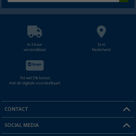
In 24 uur
3x in
verzendklaar
Nederland
Tot wel 5% bonus
met de digitale voordeelkaart
CONTACT
SOCIAL MEDIA
Een vraag?