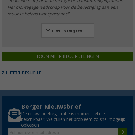
"mooi klein apparaatje met goede aansluitmogelijkheden.
Het montagegereedschap voor de bevestiging aan een
muur is helaas wat spartaans"
meer weergeven
TOON MEER BEOORDELINGEN
ZULETZT BESUCHT
Berger Nieuwsbrief
De nieuwsbriefregistratie is momenteel niet
beschikbaar. We zullen het probleem zo snel mogelijk
oplossen.