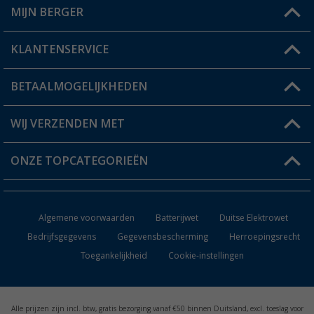
MIJN BERGER
Winkel vinden
KLANTENSERVICE
Mijn account
Status bestelling
BETAALMOGELIJKHEDEN
FAQ & Contact
Berger voordeelkaart
Verzendinformatie
WIJ VERZENDEN MET
Verlanglijstje
Retourneren
ONZE TOPCATEGORIEËN
Catalogus
Camper en caravan accessoires
Dealer worden
Algemene voorwaarden
Batterijwet
Duitse Elektrowet
Keukenaccessoires
Bedrijfsgegevens
Gegevensbescherming
Herroepingsrecht
Toegankelijkheid
Cookie-instellingen
Campingmeubilair
Campingtoiletten
Alle prijzen zijn incl. btw, gratis bezorging vanaf €50 binnen Duitsland, excl. toeslag voor