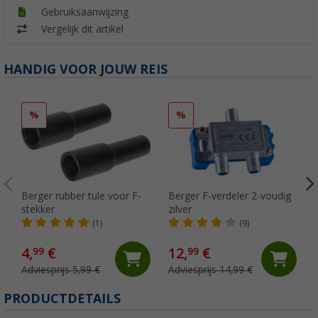
Gebruiksaanwijzing
Vergelijk dit artikel
HANDIG VOOR JOUW REIS
%
%
Berger rubber tule voor F-
Berger F-verdeler 2-voudig
stekker
zilver
(1)
(9)
4,
€
12,
€
99
99
Adviesprijs 5,99 €
Adviesprijs 14,99 €
PRODUCTDETAILS