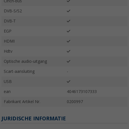
Cinch-bus
DVB-S/S2
DVB-T
EGP
HDMI
Hdtv
Optische audio-uitgang
Scart-aansluiting
-
USB
ean
4046173107333
Fabrikant Artikel Nr.
0200997
JURIDISCHE INFORMATIE