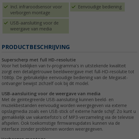
Incl. infraroodsensor voor
Eenvoudige bediening
verborgen montage
USB-aansluiting voor de
weergave van media
PRODUCTBESCHRIJVING
Superscherp met full HD-resolutie
Voor het beklijken van tv-programma's in uitstekende kwaliteit
zorgt een detailgetrouwe beeldweergave met full-HD-resolutie tot
1080p. De gebruikelijke eenvoudige bediening van de Megasat-
ontvanger bewijst zichzelf ook bij dit model.
USB-aansluiting voor de weergave van media
Met de geïntegreerde USB-aansluiting kunnen beeld- en
muziekbestanden eenvoudig worden weergegeven via externe
opslagmedia zoals een USB-stick of externe harde schijf. Zo kunt u
gemakkelijk uw vakantiefoto's of MP3-verzameling via de televisie
afspelen. Ook toekomstige firmwareupdates kunnen via de
interface zonder problemen worden weergegeven.