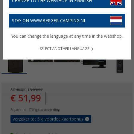
CHANGE TO THE WEBSHOP IN ENGLISH
STAY ON WWW.BERGER-CAMPING.NL
You can change the language at any time in the webshop.
SELECT ANOTHER LANGUAGE
Adviesprijs
€ 59,99
€ 51,99
Prijzen incl. BTW
gratis verzending
Verzeker tot 5% voordeelkaartbonus