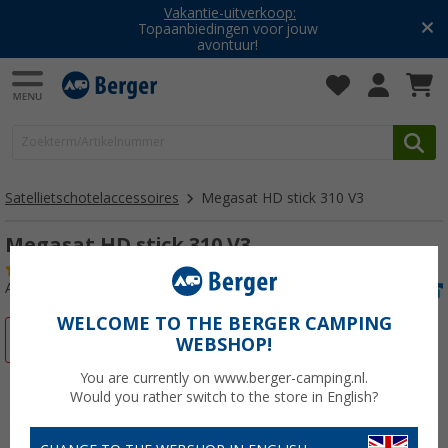
Vakantie-uitverkoop:
Topaanbiedingen voor jouw
avontuur!
Satellietschotelaccessoires
Megasat HD stick 310 V3
Megasat HD stick 310 V3
(6)
Artikelnr: 272610
WELCOME TO THE BERGER CAMPING
-13%
WEBSHOP!
You are currently on www.berger-camping.nl.
Would you rather switch to the store in English?