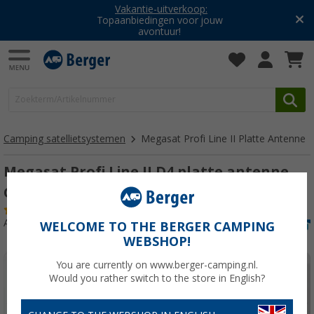
Vakantie-uitverkoop:
Topaanbiedingen voor jouw
avontuur!
Camping satellietsystemen
Megasat Profi Line II Platte Antenne
Megasat Profi Line II D4 platte antenne
Quad LNB
(1)
Artikelnr: 791602
WELCOME TO THE BERGER CAMPING
WEBSHOP!
You are currently on www.berger-camping.nl.
Would you rather switch to the store in English?