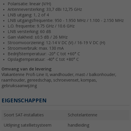
Polarisatie: lineair (V/H)
Antenneversterking: 33,7 dBi 12,75 GHz
LNB uitgang: 1, 2 of 4
LNB uitgangsfrequentie: 950 - 1.950 MHz / 1.100 - 2.150 MHz
L.O. frequentie: 9.75 GHz / 10.6 GHz
LNB versterking: 60 dB
Gain vlakheid: ±0.5 dB / 26 MHz
Stroomvoorziening: 12-14 V DC (V) / 16-19 V DC (H)
Stroomverbruik: max. 130 mA
Bedrijfstemperatuur: -20° C tot +60° C
Opslagtemperatuur: -40° C tot +80° C
Omvang van de levering
Vlakantenne Profi-Line II, wandhouder, mast-/ balkonhouder,
raamhouder, gereedschap, schroevenset, kompas,
gebruiksaanwijzing
EIGENSCHAPPEN
Soort SAT-installaties
Schotelantenne
Uitlijning satellietsysteem
handleiding