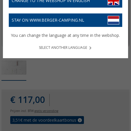
CHANGE TO THE WEBSHOP IN ENGLISH
STAY ON WWW.BERGER-CAMPING.NL
You can change the language at any time in the webshop.
SELECT ANOTHER LANGUAGE
€ 117,00
Prijzen incl. BTW
gratis verzending
3,51
€ met de voordeelkaartbonus