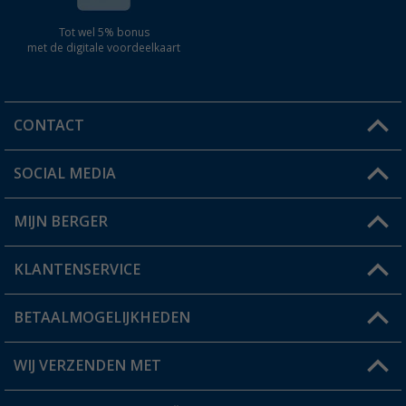
Tot wel 5% bonus
met de digitale voordeelkaart
CONTACT
SOCIAL MEDIA
Een vraag?
MIJN BERGER
Winkel vinden
KLANTENSERVICE
Mijn account
Status bestelling
BETAALMOGELIJKHEDEN
FAQ & Contact
Berger voordeelkaart
Verzendinformatie
WIJ VERZENDEN MET
Verlanglijstje
Retourneren