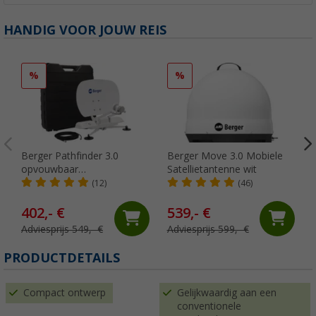
HANDIG VOOR JOUW REIS
%
%
Berger Pathfinder 3.0
Berger Move 3.0 Mobiele
opvouwbaar
Satellietantenne wit
volautomatisch
(12)
(46)
satellietsysteem wit
402,- €
539,- €
Adviesprijs 549,- €
Adviesprijs 599,- €
PRODUCTDETAILS
Compact ontwerp
Gelijkwaardig aan een
conventionele