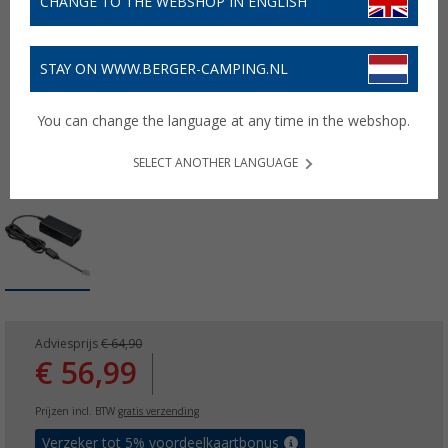
CHANGE TO THE WEBSHOP IN ENGLISH
STAY ON WWW.BERGER-CAMPING.NL
You can change the language at any time in the webshop.
SELECT ANOTHER LANGUAGE
Adviesprijs
€ 64,90
€ 56,99
Prijzen incl. BTW
gratis verzending
Verzeker tot 5% voordeelkaartbonus