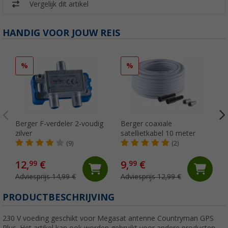
Vergelijk dit artikel
HANDIG VOOR JOUW REIS
%
%
Berger F-verdeler 2-voudig
Berger coaxiale
zilver
satellietkabel 10 meter
(9)
(2)
12,
€
9,
€
99
99
Adviesprijs 14,99 €
Adviesprijs 12,99 €
PRODUCTBESCHRIJVING
230 V voeding geschikt voor Megasat antenne Countryman GPS