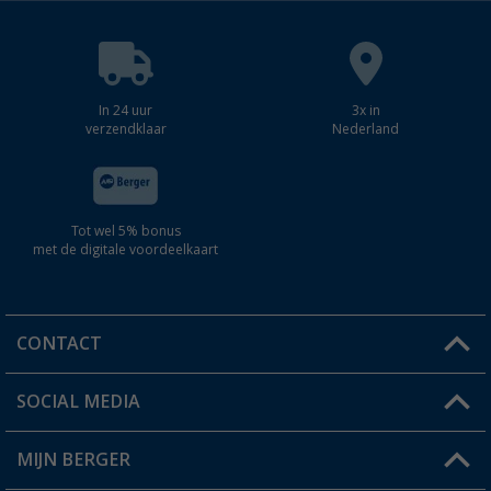
In 24 uur
3x in
verzendklaar
Nederland
Tot wel 5% bonus
met de digitale voordeelkaart
CONTACT
SOCIAL MEDIA
Een vraag?
MIJN BERGER
Winkel vinden