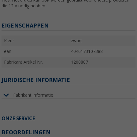
Plus. Het artikel kan ook worden gebruikt voor andere producten
die 12 V nodig hebben.
EIGENSCHAPPEN
Kleur
zwart
ean
4046173107388
Fabrikant Artikel Nr.
1200887
JURIDISCHE INFORMATIE
Fabrikant informatie
ONZE SERVICE
BEOORDELINGEN