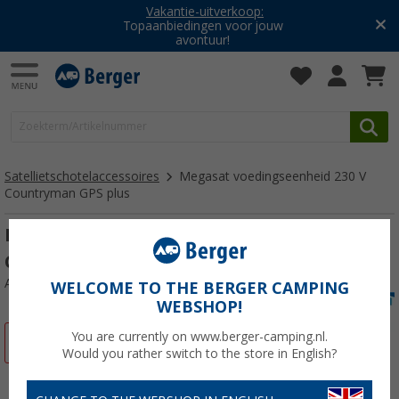
Vakantie-uitverkoop:
Topaanbiedingen voor jouw
avontuur!
Satellietschotelaccessoires
Megasat voedingseenheid 230 V
Countryman GPS plus
Megasat voedingseenheid 230 V
Countryman GPS plus
Artikelnr: 275220
WELCOME TO THE BERGER CAMPING
WEBSHOP!
You are currently on www.berger-camping.nl.
-12%
Would you rather switch to the store in English?