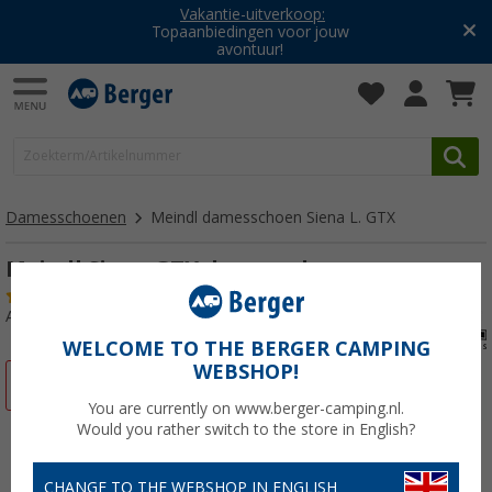
Vakantie-uitverkoop:
Topaanbiedingen voor jouw
avontuur!
Damesschoenen
Meindl damesschoen Siena L. GTX
Meindl Siena GTX damesschoen
(4)
Artikelnr: 6902606,5
WELCOME TO THE BERGER CAMPING
WEBSHOP!
-18%
You are currently on www.berger-camping.nl.
Would you rather switch to the store in English?
CHANGE TO THE WEBSHOP IN ENGLISH