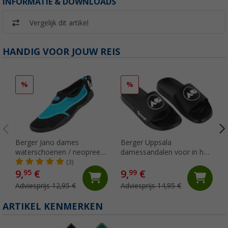
INFORMATIE & DOWNLOADS
Vergelijk dit artikel
HANDIG VOOR JOUW REIS
%
%
Berger Jano dames
Berger Uppsala
waterschoenen / neopreen
damessandalen voor in het
schoenen
zwembad
(3)
9,
€
9,
€
95
99
Adviesprijs 12,95 €
Adviesprijs 14,95 €
ARTIKEL KENMERKEN