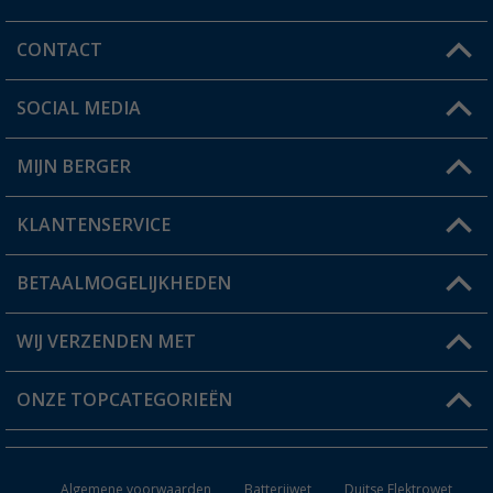
CONTACT
SOCIAL MEDIA
Een vraag?
MIJN BERGER
Winkel vinden
KLANTENSERVICE
Mijn account
Status bestelling
BETAALMOGELIJKHEDEN
FAQ & Contact
Berger voordeelkaart
Verzendinformatie
WIJ VERZENDEN MET
Verlanglijstje
Retourneren
ONZE TOPCATEGORIEËN
Catalogus
Camper en caravan accessoires
Dealer worden
Algemene voorwaarden
Batterijwet
Duitse Elektrowet