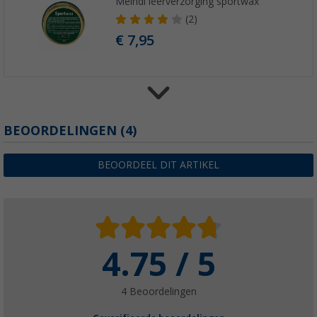
Meindl leerverzorging sportwax
(2)
€ 7,95
BEOORDELINGEN
(4)
Meindl MT3 Magic Merino Light damessok
€ 16,90
BEOORDEEL DIT ARTIKEL
4.75 / 5
Meindl Wet Proof Waterdichtmakende Spra
€ 14,95
4 Beoordelingen