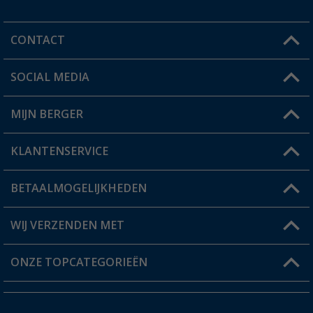
CONTACT
SOCIAL MEDIA
Een vraag?
MIJN BERGER
Winkel vinden
KLANTENSERVICE
Mijn account
Status bestelling
BETAALMOGELIJKHEDEN
FAQ & Contact
Berger voordeelkaart
Verzendinformatie
WIJ VERZENDEN MET
Verlanglijstje
Retourneren
ONZE TOPCATEGORIEËN
Catalogus
Camper en caravan accessoires
Dealer worden