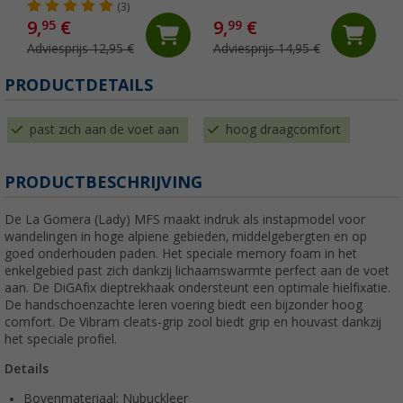
schoenen
zwembad
(3)
9,
€
9,
€
95
99
Adviesprijs 12,95 €
Adviesprijs 14,95 €
PRODUCTDETAILS
past zich aan de voet aan
hoog draagcomfort
PRODUCTBESCHRIJVING
De La Gomera (Lady) MFS maakt indruk als instapmodel voor
wandelingen in hoge alpiene gebieden, middelgebergten en op
goed onderhouden paden. Het speciale memory foam in het
enkelgebied past zich dankzij lichaamswarmte perfect aan de voet
aan. De DiGAfix dieptrekhaak ondersteunt een optimale hielfixatie.
De handschoenzachte leren voering biedt een bijzonder hoog
comfort. De Vibram cleats-grip zool biedt grip en houvast dankzij
het speciale profiel.
Details
Bovenmateriaal: Nubuckleer