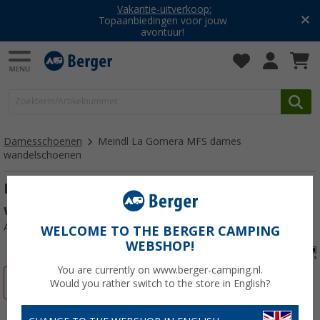
Vakantie-uitverkoop:
Topaanbiedingen voor jouw
avontuur!
Damesschoenen
Meindl La Gomera MFS dames
wandelschoenen
Meindl La Gomera MFS dames
wandelschoenen
Artikelnr: 1399378
WELCOME TO THE BERGER CAMPING
WEBSHOP!
You are currently on www.berger-camping.nl.
-21%
Would you rather switch to the store in English?