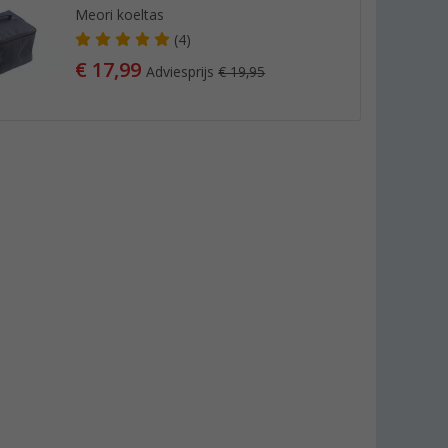
Meori koeltas
(4)
€ 17,99
Adviesprijs
€ 19,95