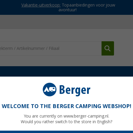
Vakantie-uitverkoop:
Topaanbiedingen voor jouw
avontuur!
Opvouwbare dozen
Meori vouwbox Classic (verschillende maten
mall
WELCOME TO THE BERGER CAMPING WEBSHOP!
You are currently on www.berger-camping.nl.
Would you rather switch to the store in English?
Adviespri