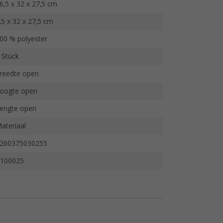
6,5 x 32 x 27,5 cm
,5 x 32 x 27,5 cm
00 % polyester
 Stück
reedte open
oogte open
engte open
ateriaal
260375030255
100025