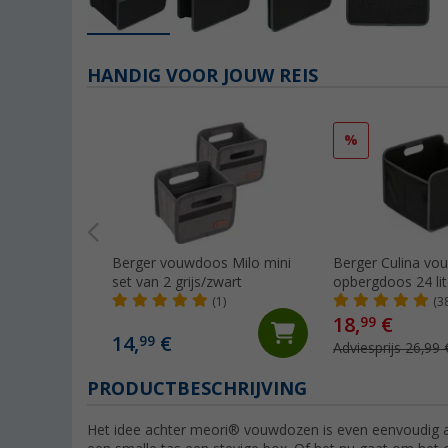
HANDIG VOOR JOUW REIS
%
Berger vouwdoos Milo mini
Berger Culina vo
set van 2 grijs/zwart
opbergdoos 24 lit
(1)
(3
18,
€
99
14,
€
99
Adviesprijs 26,99 
PRODUCTBESCHRIJVING
Het idee achter meori® vouwdozen is even eenvoudig a