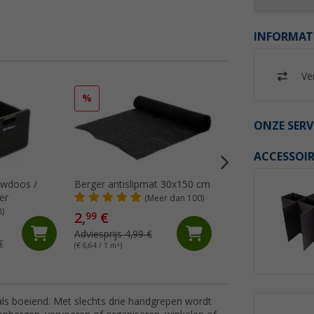
INFORMAT
Ver
%
%
ONZE SERV
ACCESSOIR
uwdoos /
Berger antislipmat 30x150 cm
Berger Opbergnet
er
(Meer dan 100)
(18)
8)
2,
€
99
9,
€
99
Adviesprijs 4,99 €
€
Adviesprijs 11,99 €
(€ 6,64 / 1 m²)
ls boeiend. Met slechts drie handgrepen wordt