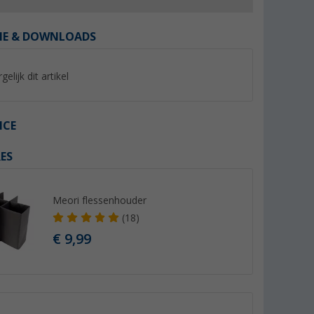
IE & DOWNLOADS
gelijk dit artikel
%
%
ICE
ES
 S
Berger Macramé Organiser S
Berger afvalemmer 6
(21)
(Mee
Meori flessenhouder
(18)
9,
€
9,
€
99
99
€ 9,99
Adviesprijs 12,99 €
Adviesprijs 18,99 €