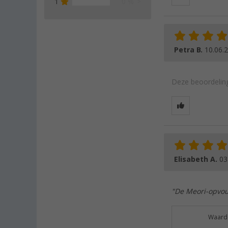
1
0 %
Petra B.
10.06.
Deze beoordeling
Elisabeth A.
03
"De Meori-opvouw
Waarde