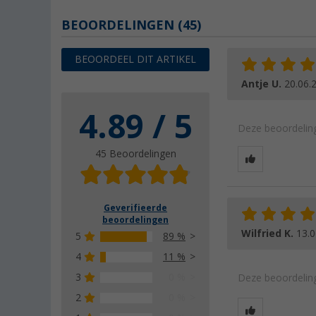
BEOORDELINGEN
(45)
BEOORDEEL DIT ARTIKEL
Antje U.
20.06.
4.89 / 5
Deze beoordeling
45 Beoordelingen
Geverifieerde
beoordelingen
Wilfried K.
13.0
5
89 %
4
11 %
3
0 %
Deze beoordeling
2
0 %