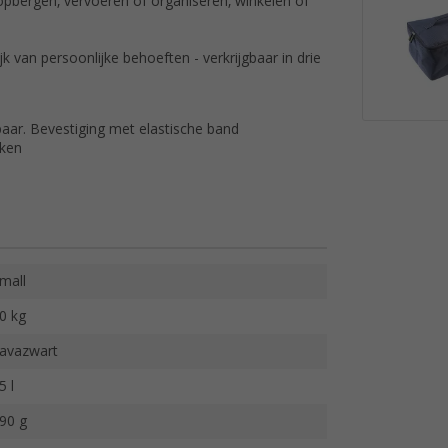
opbergen, vervoeren of organiseren, winkelen of
k van persoonlijke behoeften - verkrijgbaar in drie
aar. Bevestiging met elastische band
kken
mall
0 kg
avazwart
5 l
90 g