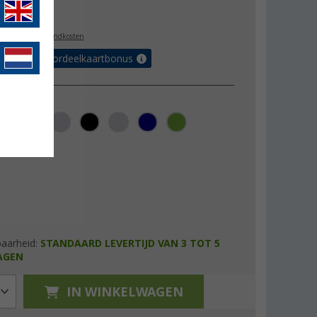
2,99
l. BTW
plus verzendkosten
r tot 5% voordeelkaartbonus
baarheid:
STANDAARD LEVERTIJD VAN 3 TOT 5
AGEN
IN WINKELWAGEN