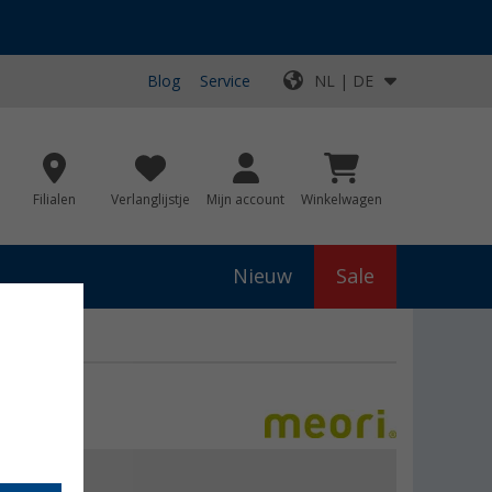
Blog
Service
NL | DE
Filialen
Verlanglijstje
Mijn account
Winkelwagen
Nieuw
Sale
)
js
€ 29,95