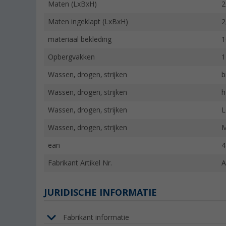
Maten (LxBxH)
2
Maten ingeklapt (LxBxH)
2
materiaal bekleding
1
Opbergvakken
1
Wassen, drogen, strijken
b
Wassen, drogen, strijken
h
Wassen, drogen, strijken
L
Wassen, drogen, strijken
M
ean
4
Fabrikant Artikel Nr.
A
JURIDISCHE INFORMATIE
Fabrikant informatie