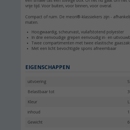
een smalle tas een stevige box. Of het nu gaat om het 
vrije tijd. Voor buiten, voor binnen, voor overal.
Compact of ruim. De meori®-klassiekers zijn - afhankelij
maten.
Hoogwaardig, scheurvast, vuilafstotend polyester
In drie eenvoudige grepen eenvoudig in- en uitvouwb
Twee compartimenten met twee elastische gaasza
Met een licht bevochtigde spons afneembaar
EIGENSCHAPPEN
uitvoering
S
Belastbaar tot
3
Kleur
L
inhoud
1
Gewicht
6