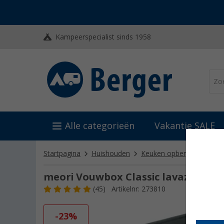
Kampeerspecialist sinds 1958
Alle categorieën
Vakantie SALE
Startpagina
Huishouden
Keuken opbergartikelen
meori Vouwbox Classic lavazwart S
(45)
Artikelnr: 273810
-23%