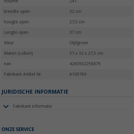
volume
24 l
breedte open
32 cm
hoogte open
27,5 cm
Lengte open
37 cm
Kleur
Olijfgroen
Maten (LxBxH)
37 x 32 x 27,5 cm
ean
4260502256879
Fabrikant Artikel Nr.
A100769
JURIDISCHE INFORMATIE
Fabrikant informatie
ONZE SERVICE