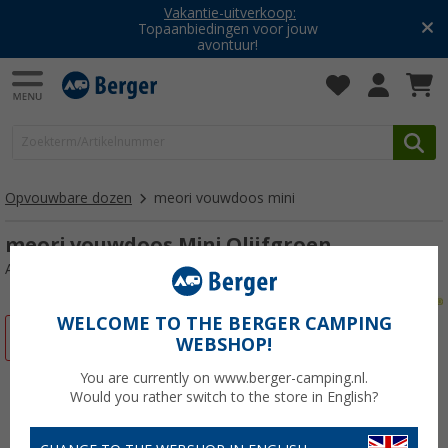
Vakantie-uitverkoop:
Topaanbiedingen voor jouw
avontuur!
Opvouwbare dozen
meori vouwdoos mini
meori vouwdoos Mini Olijfgroen
Artikelnr: 033733
WELCOME TO THE BERGER CAMPING
-6%
WEBSHOP!
You are currently on www.berger-camping.nl.
Would you rather switch to the store in English?