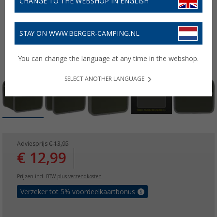
CHANGE TO THE WEBSHOP IN ENGLISH
STAY ON WWW.BERGER-CAMPING.NL
You can change the language at any time in the webshop.
SELECT ANOTHER LANGUAGE
Adviesprijs
€ 13,95
€ 12,99
Prijzen incl. BTW
plus verzendkosten
Verzeker tot 5% voordeelkaartbonus