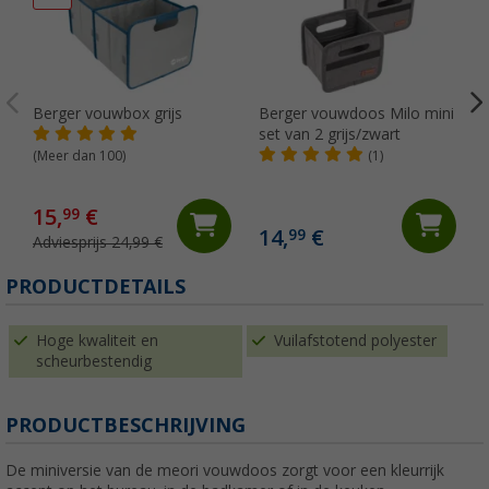
Berger vouwbox grijs
Berger vouwdoos Milo mini
set van 2 grijs/zwart
(Meer dan 100)
(1)
15,
€
99
14,
€
99
Adviesprijs 24,99 €
(
PRODUCTDETAILS
Hoge kwaliteit en
Vuilafstotend polyester
scheurbestendig
PRODUCTBESCHRIJVING
De miniversie van de meori vouwdoos zorgt voor een kleurrijk