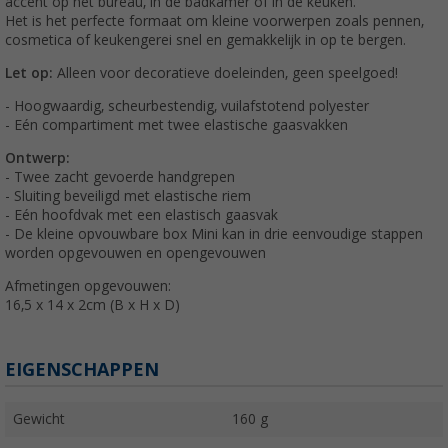
accent op het bureau, in de badkamer of in de keuken.
Het is het perfecte formaat om kleine voorwerpen zoals pennen,
cosmetica of keukengerei snel en gemakkelijk in op te bergen.
Let op:
Alleen voor decoratieve doeleinden, geen speelgoed!
- Hoogwaardig, scheurbestendig, vuilafstotend polyester
- Eén compartiment met twee elastische gaasvakken
Ontwerp:
- Twee zacht gevoerde handgrepen
- Sluiting beveiligd met elastische riem
- Eén hoofdvak met een elastisch gaasvak
- De kleine opvouwbare box Mini kan in drie eenvoudige stappen
worden opgevouwen en opengevouwen
Afmetingen opgevouwen:
16,5 x 14 x 2cm (B x H x D)
EIGENSCHAPPEN
Gewicht
160 g