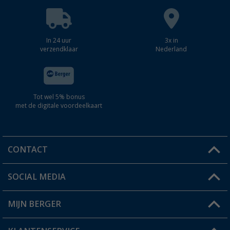
In 24 uur
3x in
verzendklaar
Nederland
Tot wel 5% bonus
met de digitale voordeelkaart
CONTACT
SOCIAL MEDIA
Een vraag?
MIJN BERGER
Winkel vinden