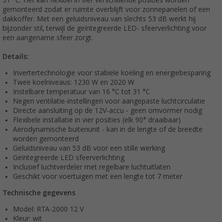
31 °C. Het kan flexibel in vier verschillende posities worden
gemonteerd zodat er ruimte overblijft voor zonnepanelen of een
dakkoffer. Met een geluidsniveau van slechts 53 dB werkt hij
bijzonder stil, terwijl de geïntegreerde LED- sfeerverlichting voor
een aangename sfeer zorgt.
Details:
Invertertechnologie voor stabiele koeling en energiebesparing
Twee koelniveaus: 1230 W en 2020 W
Instelbare temperatuur van 16 °C tot 31 °C
Negen ventilatie-instellingen voor aangepaste luchtcirculatie
Directe aansluiting op de 12V-accu - geen omvormer nodig
Flexibele installatie in vier posities (elk 90° draaibaar)
Aerodynamische buitenunit - kan in de lengte of de breedte
worden gemonteerd
Geluidsniveau van 53 dB voor een stille werking
Geïntegreerde LED sfeerverlichting
Inclusief luchtverdeler met regelbare luchtuitlaten
Geschikt voor voertuigen met een lengte tot 7 meter
Technische gegevens
Model: RTA-2000 12 V
Kleur: wit