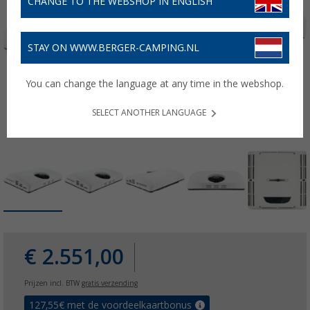
CHANGE TO THE WEBSHOP IN ENGLISH
STAY ON WWW.BERGER-CAMPING.NL
You can change the language at any time in the webshop.
SELECT ANOTHER LANGUAGE
€ 2.551,00
Prijzen incl. BTW
gratis verzending
127,55
€ met de voordeelkaartbonus