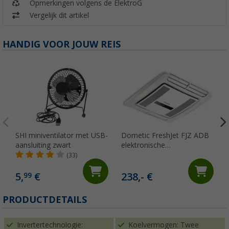
Opmerkingen volgens de ElektroG
Vergelijk dit artikel
HANDIG VOOR JOUW REIS
SHI miniventilator met USB-
Dometic FreshJet FJZ ADB
aansluiting zwart
elektronische
luchtverdeelkast voor FJZ4-
(33)
en FJZ7-serie
5,
€
238,- €
99
PRODUCTDETAILS
Invertertechnologie:
Koelvermogen: Twee