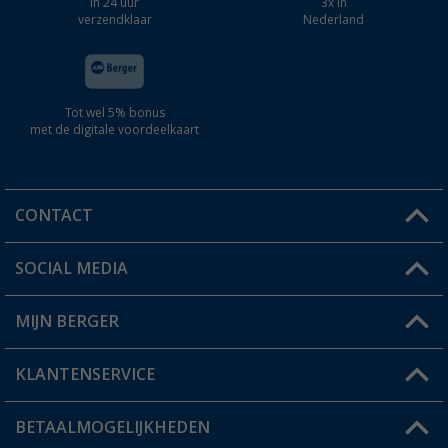
In 24 uur
3x in
verzendklaar
Nederland
Tot wel 5% bonus
met de digitale voordeelkaart
CONTACT
SOCIAL MEDIA
Een vraag?
MIJN BERGER
Winkel vinden
KLANTENSERVICE
Mijn account
Status bestelling
BETAALMOGELIJKHEDEN
FAQ & Contact