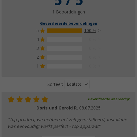
5 / 5
1 Beoordelingen
Geverifieerde beoordelingen
5
100 %
4
0 %
3
0 %
2
0 %
1
0 %
Laatste
Sorteer:
Geverifieerde waardering
Doris und Gerold R.
08.07.2025
"Top product; we hebben het zelf geïnstalleerd; installatie
was eenvoudig; werkt perfect - top apparaat"