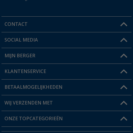
CONTACT
SOCIAL MEDIA
Een vraag?
MIJN BERGER
Winkel vinden
KLANTENSERVICE
Mijn account
Status bestelling
BETAALMOGELIJKHEDEN
FAQ & Contact
Berger voordeelkaart
Verzendinformatie
WIJ VERZENDEN MET
Verlanglijstje
Retourneren
ONZE TOPCATEGORIEËN
Catalogus