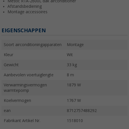
Mestic RTA-2600L dak airconditioner
Afstandsbediening
Montage accessoires
EIGENSCHAPPEN
Soort airconditioningapparaten
Montage
Kleur
Wit
Gewicht
33 kg
Aanbevolen voertuiglengte
8 m
Verwarmingsvermogen
1879 W
warmtepomp
Koelvermogen
1767 W
ean
8712757488292
Fabrikant Artikel Nr.
1518010