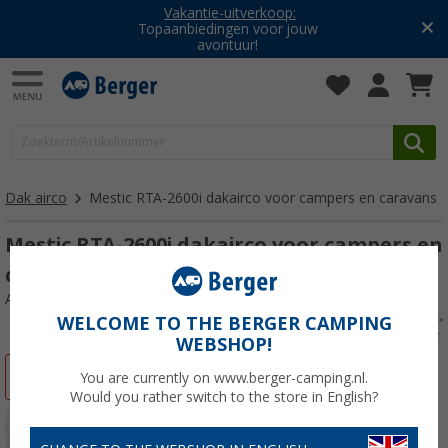
Vakantie-uitverkoop:
Topaanbiedingen voor jouw
avontuur!
Dak airco
Mestic RTA-2600i dakairco voor campers en caravans
Mestic RTA-2600i dakairco voor campers en
caravans
Artikelnr: 483044
WELCOME TO THE BERGER CAMPING
WEBSHOP!
-22%
You are currently on www.berger-camping.nl.
Would you rather switch to the store in English?