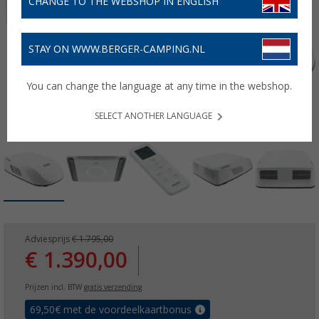
CHANGE TO THE WEBSHOP IN ENGLISH
STAY ON WWW.BERGER-CAMPING.NL
You can change the language at any time in the webshop.
SELECT ANOTHER LANGUAGE
Adviesprijs
€ 1.795,00
€ 1.390,00
Prijzen incl. BTW
gratis verzending
69,50
€ met de voordeelkaartbonus