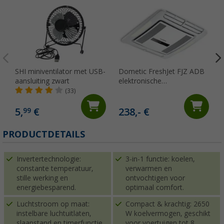
SHI miniventilator met USB-
Dometic FreshJet FJZ ADB
aansluiting zwart
elektronische
luchtverdeelkast voor FJZ4-
(33)
en FJZ7-serie
5,
€
238,- €
99
PRODUCTDETAILS
Invertertechnologie:
3-in-1 functie: koelen,
constante temperatuur,
verwarmen en
stille werking en
ontvochtigen voor
energiebesparend.
optimaal comfort.
Luchtstroom op maat:
Compact & krachtig: 2650
instelbare luchtuitlaten,
W koelvermogen, geschikt
slaapstand en timerfunctie.
voor voertuigen tot 8