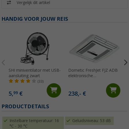
Vergelijk dit artikel
HANDIG VOOR JOUW REIS
SHI miniventilator met USB-
Dometic FreshJet FJZ ADB
aansluiting zwart
elektronische
luchtverdeelkast voor FJZ4-
(33)
en FJZ7-serie
5,
€
238,- €
99
PRODUCTDETAILS
Instelbare temperatuur: 16
Geluidsniveau: 53 dB
°C - 30 °C