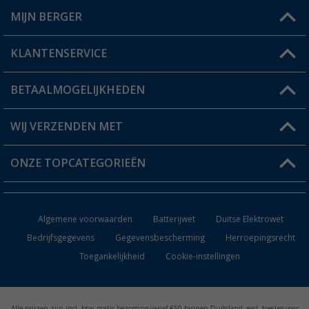
MIJN BERGER
Winkel vinden
KLANTENSERVICE
Mijn account
Status bestelling
BETAALMOGELIJKHEDEN
FAQ & Contact
Berger voordeelkaart
Verzendinformatie
WIJ VERZENDEN MET
Verlanglijstje
Retourneren
ONZE TOPCATEGORIEËN
Catalogus
Camper en caravan accessoires
Dealer worden
Algemene voorwaarden
Batterijwet
Duitse Elektrowet
Keukenaccessoires
Bedrijfsgegevens
Gegevensbescherming
Herroepingsrecht
Toegankelijkheid
Cookie-instellingen
Campingmeubilair
Campingtoiletten
Alle prijzen zijn incl. btw, gratis bezorging vanaf €50 binnen Duitsland, excl. toeslag voor