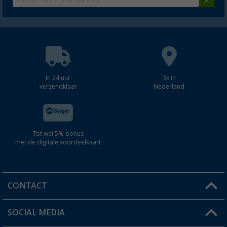
In 24 uur
3x in
verzendklaar
Nederland
Tot wel 5% bonus
met de digitale voordeelkaart
CONTACT
SOCIAL MEDIA
Een vraag?