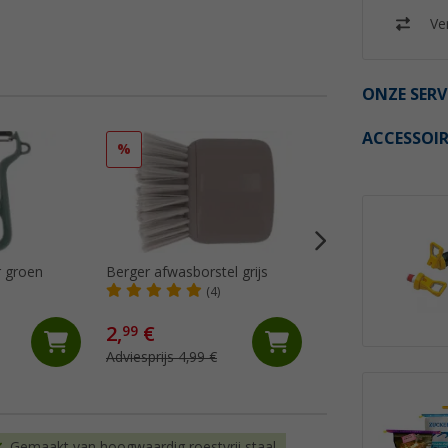
Ver
ONZE SERV
ACCESSOIR
%
%
r groen
Berger afwasborstel grijs
Berger keukengere
stuks incl. opbergt
(4)
(16)
2,
€
19,
€
99
99
Adviesprijs 4,99 €
Adviesprijs 29,99 €
Gemaakt van hoogwaardig roestvrij staal