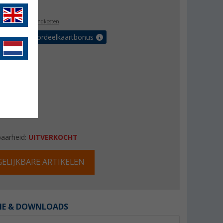
,99
l. BTW
plus verzendkosten
r tot 5% voordeelkaartbonus
baarheid:
UITVERKOCHT
ELIJKBARE ARTIKELEN
IE & DOWNLOADS