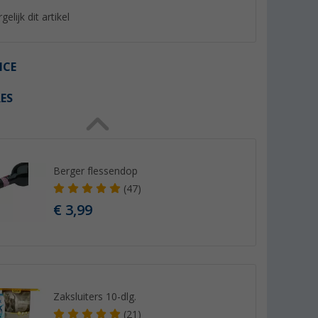
gelijk dit artikel
ICE
ES
%
Berger flessendop
(47)
i set 6
Berger spatel met gleuf
Pannenbeschermer -
as
siliconen/kunststof groen
set
€ 3,99
(5)
(65)
3,
€
99
4,
€
99
Adviesprijs 5,99 €
Zaksluiters 10-dlg.
(21)