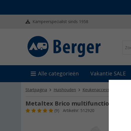
Kampeerspecialist sinds 1958
Alle categorieën
Vakantie SALE
Startpagina
Huishouden
Keukenaccessoires
Ko
Metaltex Brico multifunctionele s
(9)
Artikelnr: 512920