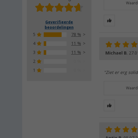
Waarde
Geverifieerde
beoordelingen
5
78 %
4
11 %
3
11 %
Michael B.
27.0
2
0 %
1
0 %
"Ziet er erg soli
Waarde