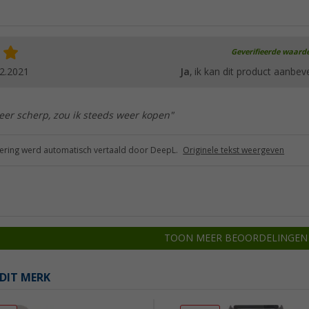
Geverifieerde waard
2.2021
Ja
, ik kan dit product aanbev
eer scherp, zou ik steeds weer kopen"
ring werd automatisch vertaald door DeepL.
Originele tekst weergeven
TOON MEER BEOORDELINGEN
DIT MERK