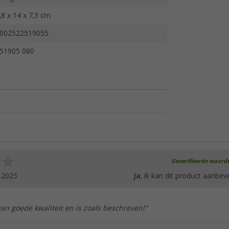
,8 x 14 x 7,3 cm
002522519055
51905 080
Geverifieerde waard
.2025
Ja
, ik kan dit product aanbev
van goede kwaliteit en is zoals beschreven!"