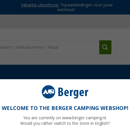
Vakantie-uitverkoop:
Topaanbiedingen voor jouw
avontuur!
okbestek
Metaltex Brico multifunctionele schaar
chaar
WELCOME TO THE BERGER CAMPING WEBSHOP!
You are currently on www.berger-camping.nl.
Would you rather switch to the store in English?