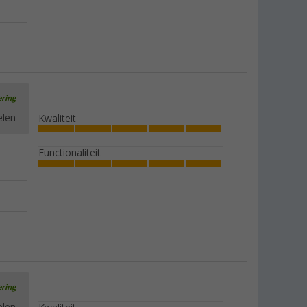
ering
elen
Kwaliteit
Functionaliteit
ering