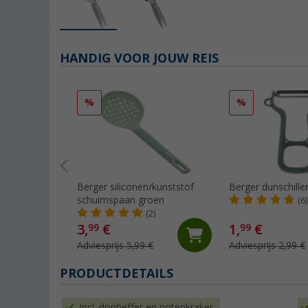
HANDIG VOOR JOUW REIS
%
%
Berger siliconen/kunststof
Berger dunschille
schuimspaan groen
(6)
(2)
3,
€
1,
€
99
99
Adviesprijs 5,99 €
Adviesprijs 2,99 €
PRODUCTDETAILS
Incl. dopheffer en notenkraker