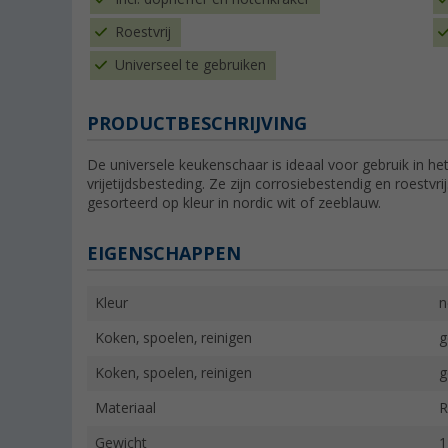
Roestvrij
Universeel te gebruiken
PRODUCTBESCHRIJVING
De universele keukenschaar is ideaal voor gebruik in he
vrijetijdsbesteding. Ze zijn corrosiebestendig en roestvri
gesorteerd op kleur in nordic wit of zeeblauw.
EIGENSCHAPPEN
Kleur
n
Koken, spoelen, reinigen
g
Koken, spoelen, reinigen
g
Materiaal
R
Gewicht
1