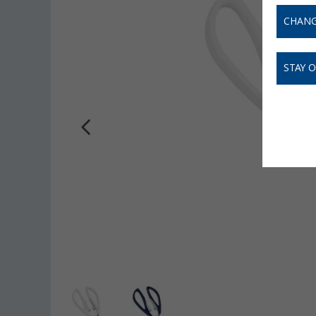
CHANG
STAY 