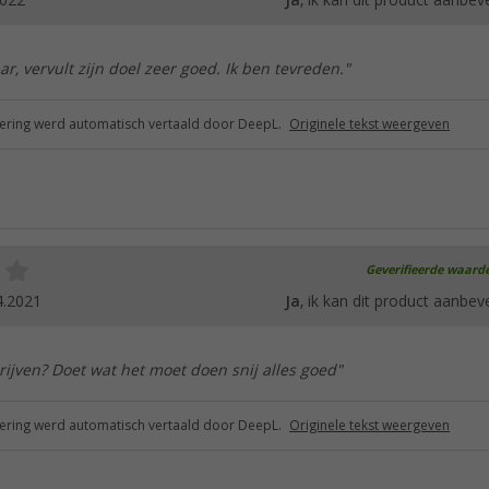
2022
Ja
, ik kan dit product aanbev
r, vervult zijn doel zeer goed. Ik ben tevreden."
ring werd automatisch vertaald door DeepL.
Originele tekst weergeven
Geverifieerde waard
4.2021
Ja
, ik kan dit product aanbev
rijven? Doet wat het moet doen snij alles goed"
ring werd automatisch vertaald door DeepL.
Originele tekst weergeven