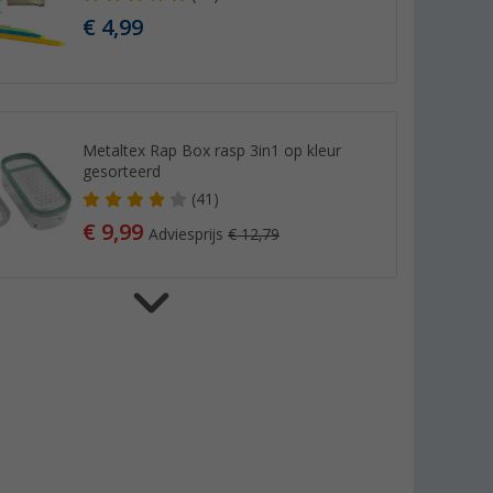
€ 4,99
Metaltex Rap Box rasp 3in1 op kleur
gesorteerd
(41)
€ 9,99
Adviesprijs
€ 12,79
Flamefield reis cafetière 1 liter
(8)
€ 24,99