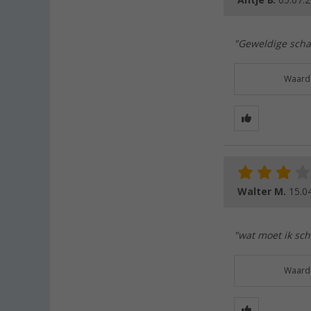
Antje B.
05.07.
"Geweldige schaa
Waarde
Walter M.
15.0
"wat moet ik sch
Waarde