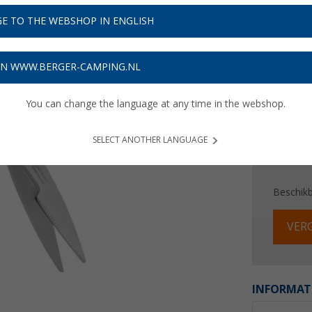
€ 4
E TO THE WEBSHOP IN ENGLISH
Prijzen inc
Verzeke
ON WWW.BERGER-CAMPING.NL
You can change the language at any time in the webshop.
SELECT ANOTHER LANGUAGE
Beschik
VERG
INFORMAT