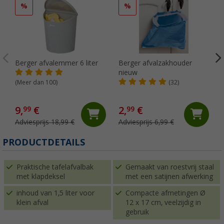
%
%
Berger afvalemmer 6 liter
Berger afvalzakhouder
nieuw
(Meer dan 100)
(32)
9,
€
2,
€
99
99
Adviesprijs 18,99 €
Adviesprijs 6,99 €
(
PRODUCTDETAILS
Praktische tafelafvalbak
Gemaakt van roestvrij staal
met klapdeksel
met een satijnen afwerking
inhoud van 1,5 liter voor
Compacte afmetingen Ø
klein afval
12 x 17 cm, veelzijdig in
gebruik