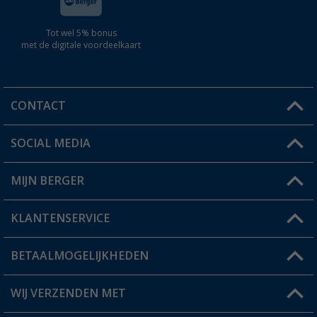
Tot wel 5% bonus
met de digitale voordeelkaart
CONTACT
SOCIAL MEDIA
Een vraag?
MIJN BERGER
Winkel vinden
KLANTENSERVICE
Mijn account
Status bestelling
BETAALMOGELIJKHEDEN
FAQ & Contact
Berger voordeelkaart
Verzendinformatie
WIJ VERZENDEN MET
Verlanglijstje