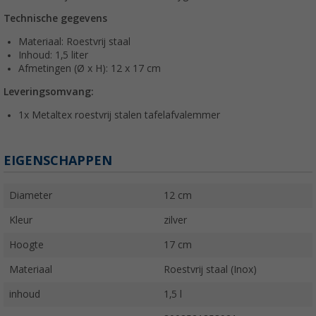
Technische gegevens
Materiaal: Roestvrij staal
Inhoud: 1,5 liter
Afmetingen (Ø x H): 12 x 17 cm
Leveringsomvang:
1x Metaltex roestvrij stalen tafelafvalemmer
EIGENSCHAPPEN
Diameter
12 cm
Kleur
zilver
Hoogte
17 cm
Materiaal
Roestvrij staal (Inox)
inhoud
1,5 l