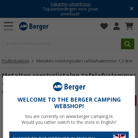
Vakantie-uitverkoop:
Topaanbiedingen voor jouw
avontuur!
Prullenbakken
Metaltex roestvrijstalen tafelafvalemmer 1,5 liter
Metaltex roestvrijstalen tafelafvalemmer
1,5 liter
Artikelnr: 674646
WELCOME TO THE BERGER CAMPING
WEBSHOP!
You are currently on www.berger-camping.nl.
Would you rather switch to the store in English?