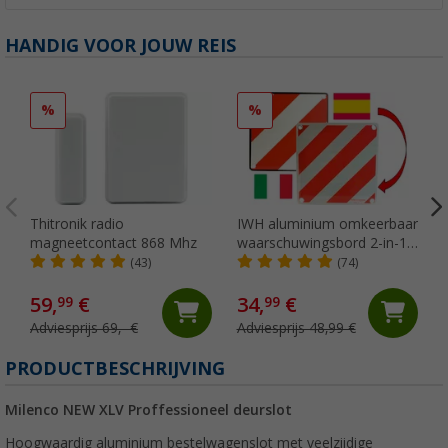
HANDIG VOOR JOUW REIS
%
%
Thitronik radio
IWH aluminium omkeerbaar
magneetcontact 868 Mhz
waarschuwingsbord 2-in-1
Italië / Spanje 50 x 50 cm
(43)
(74)
59,
€
34,
€
99
99
Adviesprijs 69,- €
Adviesprijs 48,99 €
PRODUCTBESCHRIJVING
Milenco NEW XLV Proffessioneel deurslot
Hoogwaardig aluminium bestelwagenslot met veelzijdige