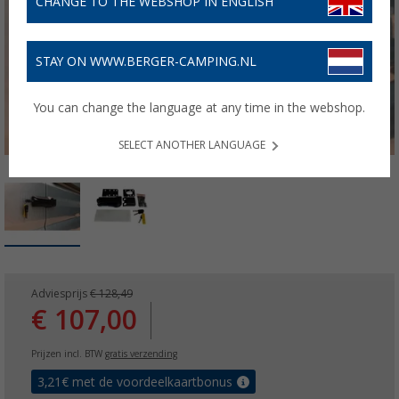
CHANGE TO THE WEBSHOP IN ENGLISH
STAY ON WWW.BERGER-CAMPING.NL
You can change the language at any time in the webshop.
SELECT ANOTHER LANGUAGE
Adviesprijs
€ 128,49
€ 107,00
Prijzen incl. BTW
gratis verzending
3,21
€ met de voordeelkaartbonus