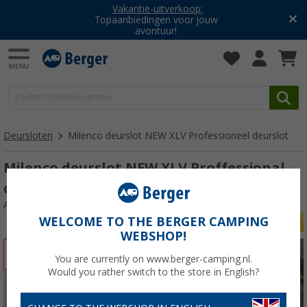
Vakantie-uitverkoop:
Topaanbiedingen voor jouw
avontuur!
Deursloten
Milenco deurslot NEW XLV Professioneel deurslot
Milenco deurslot NEW XLV Proffessional
deurslot enkel
Artikelnr: 757244
WELCOME TO THE BERGER CAMPING
WEBSHOP!
-16%
You are currently on www.berger-camping.nl.
Would you rather switch to the store in English?