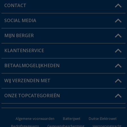
CONTACT
SOCIAL MEDIA
Een vraag?
MIJN BERGER
Winkel vinden
KLANTENSERVICE
Mijn account
Status bestelling
BETAALMOGELIJKHEDEN
FAQ & Contact
Berger voordeelkaart
Verzendinformatie
WIJ VERZENDEN MET
Verlanglijstje
Retourneren
ONZE TOPCATEGORIEËN
Catalogus
Camper en caravan accessoires
Dealer worden
Algemene voorwaarden
Batterijwet
Duitse Elektrowet
Keukenaccessoires
Bedrijfsgegevens
Gegevensbescherming
Herroepingsrecht