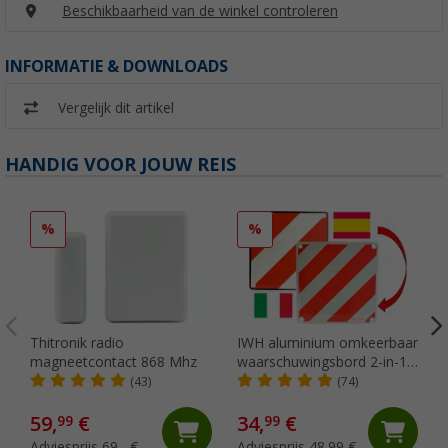
Beschikbaarheid van de winkel controleren
INFORMATIE & DOWNLOADS
Vergelijk dit artikel
HANDIG VOOR JOUW REIS
%
%
Thitronik radio
IWH aluminium omkeerbaar
magneetcontact 868 Mhz
waarschuwingsbord 2-in-1
Italië / Spanje 50 x 50 cm
(43)
(74)
59,
€
34,
€
99
99
Adviesprijs 69,- €
Adviesprijs 48,99 €