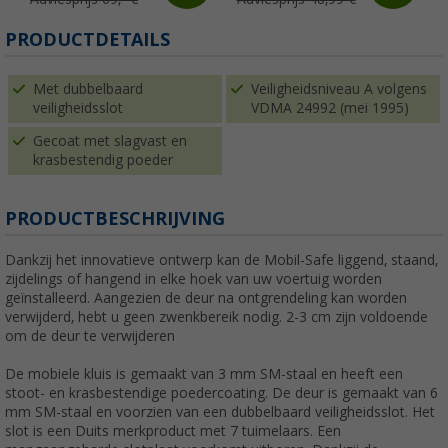
PRODUCTDETAILS
Met dubbelbaard
Veiligheidsniveau A volgens
veiligheidsslot
VDMA 24992 (mei 1995)
Gecoat met slagvast en
krasbestendig poeder
PRODUCTBESCHRIJVING
Dankzij het innovatieve ontwerp kan de Mobil-Safe liggend, staand,
zijdelings of hangend in elke hoek van uw voertuig worden
geïnstalleerd. Aangezien de deur na ontgrendeling kan worden
verwijderd, hebt u geen zwenkbereik nodig. 2-3 cm zijn voldoende
om de deur te verwijderen
De mobiele kluis is gemaakt van 3 mm SM-staal en heeft een
stoot- en krasbestendige poedercoating. De deur is gemaakt van 6
mm SM-staal en voorzien van een dubbelbaard veiligheidsslot. Het
slot is een Duits merkproduct met 7 tuimelaars. Een