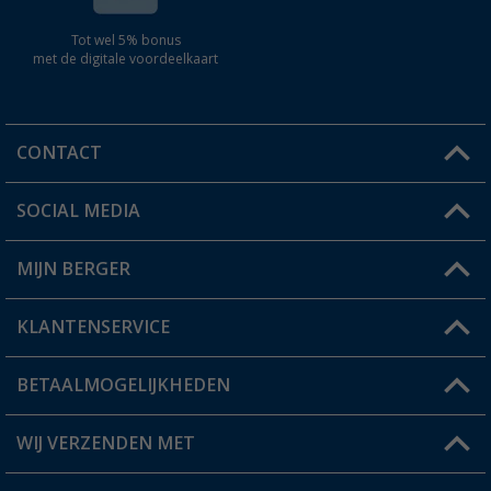
Tot wel 5% bonus
met de digitale voordeelkaart
CONTACT
SOCIAL MEDIA
Een vraag?
MIJN BERGER
Winkel vinden
KLANTENSERVICE
Mijn account
Status bestelling
BETAALMOGELIJKHEDEN
FAQ & Contact
Berger voordeelkaart
Verzendinformatie
WIJ VERZENDEN MET
Verlanglijstje
Retourneren