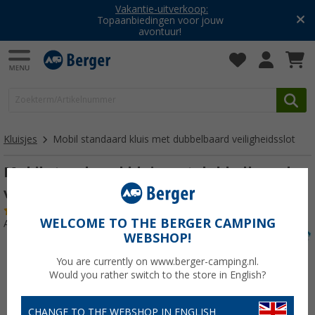
Vakantie-uitverkoop:
Topaanbiedingen voor jouw
avontuur!
Kluisjes
Mobil standaard kluis met dubbelbaard veiligheidsslot
Mobil standaard kluis met dubbelbaard
veiligheidsslot 22 x 13 x 13 cm
(1)
WELCOME TO THE BERGER CAMPING
Artikelnr: 351690
WEBSHOP!
You are currently on www.berger-camping.nl.
Would you rather switch to the store in English?
CHANGE TO THE WEBSHOP IN ENGLISH