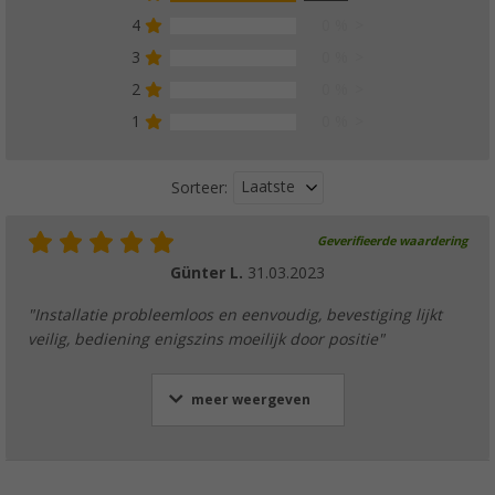
4
0 %
3
0 %
2
0 %
1
0 %
Laatste
Sorteer:
Geverifieerde waardering
Günter L.
31.03.2023
"Installatie probleemloos en eenvoudig, bevestiging lijkt
veilig, bediening enigszins moeilijk door positie"
meer weergeven