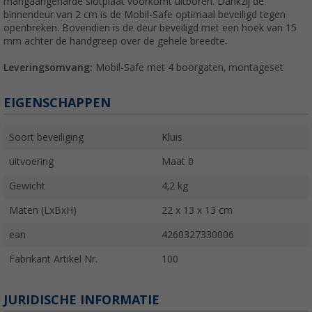
mangaangeharde slotplaat voorkomt uitboren. Dankzij de
binnendeur van 2 cm is de Mobil-Safe optimaal beveiligd tegen
openbreken. Bovendien is de deur beveiligd met een hoek van 15
mm achter de handgreep over de gehele breedte.
Leveringsomvang:
Mobil-Safe met 4 boorgaten, montageset
EIGENSCHAPPEN
Soort beveiliging
Kluis
uitvoering
Maat 0
Gewicht
4,2 kg
Maten (LxBxH)
22 x 13 x 13 cm
ean
4260327330006
Fabrikant Artikel Nr.
100
JURIDISCHE INFORMATIE