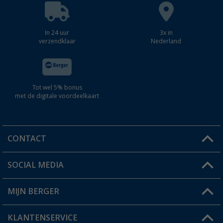
In 24 uur
3x in
verzendklaar
Nederland
Tot wel 5% bonus
met de digitale voordeelkaart
CONTACT
SOCIAL MEDIA
Een vraag?
MIJN BERGER
Winkel vinden
KLANTENSERVICE
Mijn account