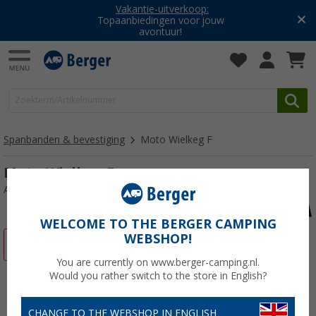
Vakantie-uitverkoop:
Topaanbiedingen voor jouw
avontuur!
Spanbanden & bevestiging
Moto Wielkeg F
Moto Wielkeg F
Artikelnr: 205510
WELCOME TO THE BERGER CAMPING
WEBSHOP!
-44%
You are currently on www.berger-camping.nl.
Would you rather switch to the store in English?
CHANGE TO THE WEBSHOP IN ENGLISH