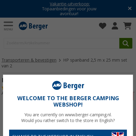
Vakantie-uitverkoop:
Topaanbiedingen voor jouw
avontuur!
Transporteren & bevestigen
HP spanband 2,5 m x 25 mm set
van 2
HP spanband 2,5 m x 25 mm set van 2
(5)
Artikelnr: 309140
WELCOME TO THE BERGER CAMPING
WEBSHOP!
You are currently on www.berger-camping.nl.
Would you rather switch to the store in English?