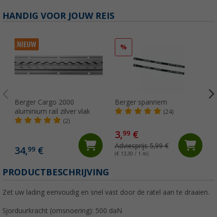
HANDIG VOOR JOUW REIS
%
Berger Cargo 2000
Berger spanriem
aluminium rail zilver vlak
(24)
(2)
3,
€
99
Adviesprijs 5,99 €
34,
€
99
(€ 13,30 / 1 m)
PRODUCTBESCHRIJVING
Zet uw lading eenvoudig en snel vast door de ratel aan te draaien.
Sjorduurkracht (omsnoering): 500 daN