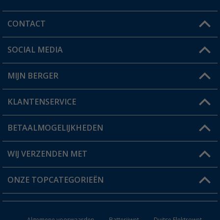
CONTACT
SOCIAL MEDIA
Een vraag?
MIJN BERGER
Winkel vinden
KLANTENSERVICE
Mijn account
Status bestelling
BETAALMOGELIJKHEDEN
FAQ & Contact
Berger voordeelkaart
Verzendinformatie
WIJ VERZENDEN MET
Verlanglijstje
Retourneren
ONZE TOPCATEGORIEËN
Catalogus
Camper en caravan accessoires
Dealer worden