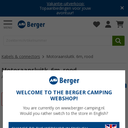
Vakantie-uitverkoop:
Topaanbiedingen voor jouw
avontuur!
Kabels & connectors
Motoraansluitk. 6m, rood
Motoraansluitk. 6m, rood
Artikelnr: 107583
WELCOME TO THE BERGER CAMPING
WEBSHOP!
-40%
You are currently on www.berger-camping.nl.
Would you rather switch to the store in English?