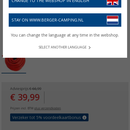
CHANGE TO THE WEBSHOP IN ENGLISH
STAY ON WWW.BERGER-CAMPING.NL
You can change the language at any time in the webshop.
SELECT ANOTHER LANGUAGE
Adviesprijs
€ 66,99
€ 39,99
Prijzen incl. BTW
plus verzendkosten
Verzeker tot 5% voordeelkaartbonus