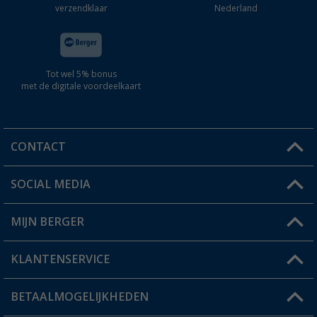
verzendklaar
Nederland
Tot wel 5% bonus
met de digitale voordeelkaart
CONTACT
SOCIAL MEDIA
Een vraag?
MIJN BERGER
Winkel vinden
KLANTENSERVICE
Mijn account
Status bestelling
BETAALMOGELIJKHEDEN
FAQ & Contact