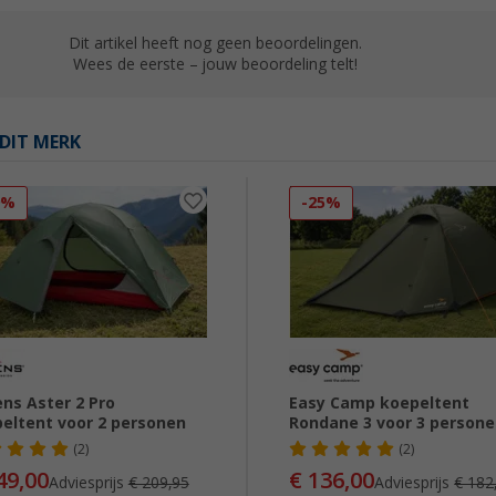
Dit artikel heeft nog geen beoordelingen.
Wees de eerste – jouw beoordeling telt!
DIT MERK
9%
-25%
ns Aster 2 Pro
Easy Camp koepeltent
eltent voor 2 personen
Rondane 3 voor 3 person
(2)
(2)
49,00
€ 136,00
Adviesprijs
€ 209,95
Adviesprijs
€ 182