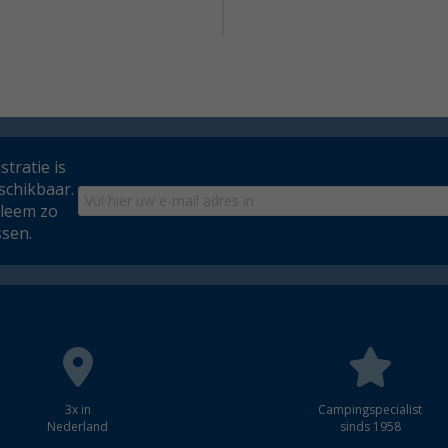
tratie is
schikbaar.
bleem zo
ssen.
3x in
Campingspecialist
Nederland
sinds 1958