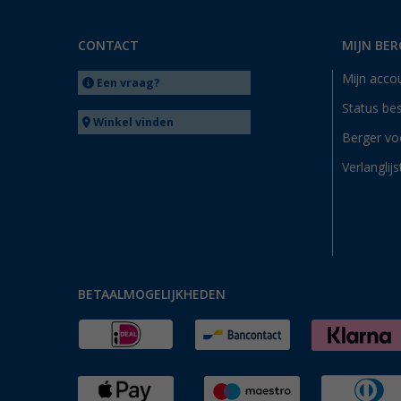
CONTACT
MIJN BER
Mijn acco
Een vraag?
Status bes
Winkel vinden
Berger vo
Verlanglijs
BETAALMOGELIJKHEDEN