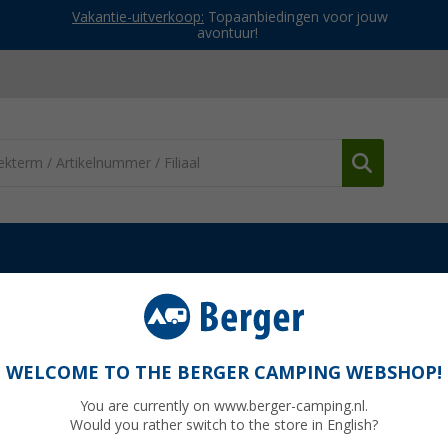
Vakantie-uitverkoop:
Topaanbiedingen voor jouw
avontuur!
ekkingtenten
Origin Outdoors Survival Tent
WELCOME TO THE BERGER CAMPING WEBSHOP!
You are currently on www.berger-camping.nl.
Would you rather switch to the store in English?
Adviespri