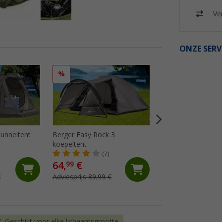
Ver
ONZE SERV
%
%
unneltent
Berger Easy Rock 3
Berger Kiwi NZ 2 
koepeltent
(26)
(7)
64,
€
41,
€
99
99
€
Adviesprijs 89,99 €
Adviesprijs 69,99 €
Geschikt voor elke lichaamsgrootte