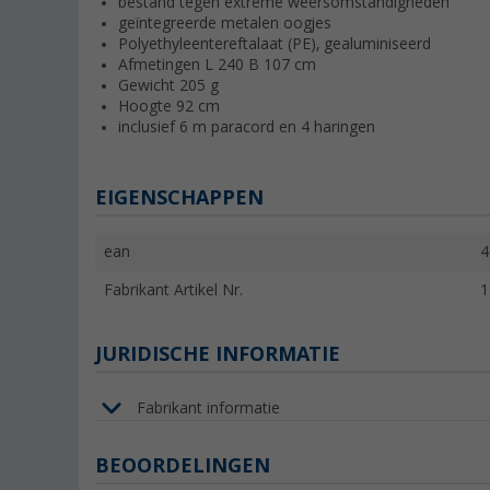
bestand tegen extreme weersomstandigheden
geïntegreerde metalen oogjes
Polyethyleentereftalaat (PE), gealuminiseerd
Afmetingen L 240 B 107 cm
Gewicht 205 g
Hoogte 92 cm
inclusief 6 m paracord en 4 haringen
EIGENSCHAPPEN
ean
4
Fabrikant Artikel Nr.
1
JURIDISCHE INFORMATIE
Fabrikant informatie
BEOORDELINGEN