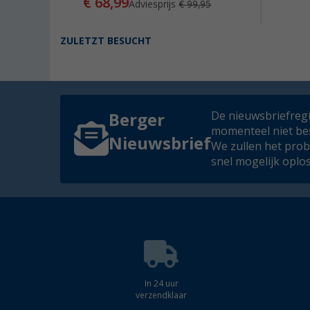
€ 68,99
Adviesprijs
€ 99,95
ZULETZT BESUCHT
De nieuwsbriefregis
Berger
momenteel niet be
Nieuwsbrief
We zullen het pro
snel mogelijk oplo
In 24 uur
verzendklaar