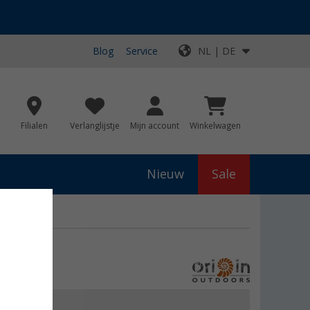
Blog
Service
NL | DE
Filialen
Verlanglijstje
Mijn account
Winkelwagen
Nieuw
Sale
js
€ 19,95