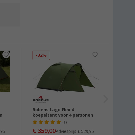
-32%
-28
Robens Lago Flex 4
Roben
en
koepeltent voor 4 personen
voor 
(1)
€ 359,00
€ 21
,95
Adviesprijs
€ 529,95