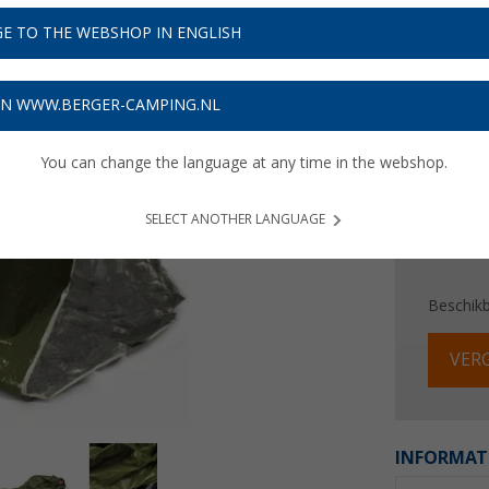
€ 1
E TO THE WEBSHOP IN ENGLISH
Prijzen inc
Verzeke
ON WWW.BERGER-CAMPING.NL
You can change the language at any time in the webshop.
SELECT ANOTHER LANGUAGE
Beschik
VERG
INFORMAT