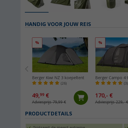
HANDIG VOOR JOUW REIS
%
%
Berger Kiwi NZ 3 koepeltent
Berger Campo 4 t
(26)
(3)
49,
€
170,- €
99
Adviesprijs 79,99 €
Adviesprijs 229,- 
PRODUCTDETAILS
Trotseert de meest extreme