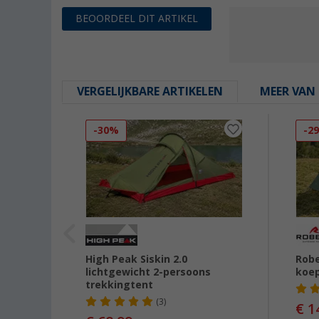
BEOORDEEL DIT ARTIKEL
VERGELIJKBARE ARTIKELEN
MEER VAN 
-30%
-2
eltent
High Peak Siskin 2.0
Robe
lichtgewicht 2-persoons
koep
trekkingtent
39,95
(3)
€ 1