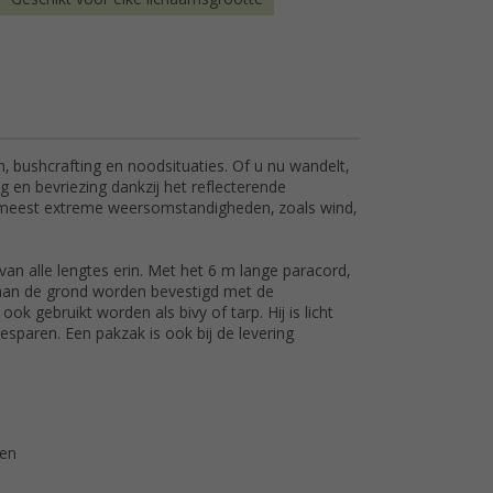
, bushcrafting en noodsituaties. Of u nu wandelt,
 en bevriezing dankzij het reflecterende
e meest extreme weersomstandigheden, zoals wind,
n alle lengtes erin. Met het 6 m lange paracord,
aan de grond worden bevestigd met de
k gebruikt worden als bivy of tarp. Hij is licht
paren. Een pakzak is ook bij de levering
men