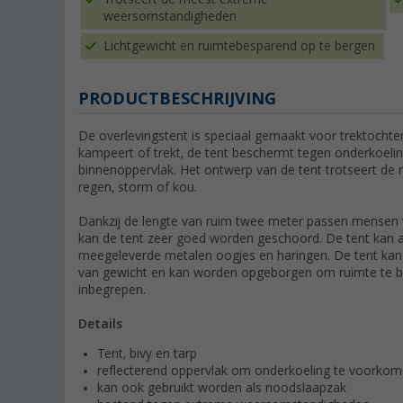
weersomstandigheden
Lichtgewicht en ruimtebesparend op te bergen
PRODUCTBESCHRIJVING
De overlevingstent is speciaal gemaakt voor trektochten
kampeert of trekt, de tent beschermt tegen onderkoeling
binnenoppervlak. Het ontwerp van de tent trotseert d
regen, storm of kou.
Dankzij de lengte van ruim twee meter passen mensen va
kan de tent zeer goed worden geschoord. De tent kan 
meegeleverde metalen oogjes en haringen. De tent kan oo
van gewicht en kan worden opgeborgen om ruimte te bes
inbegrepen.
Details
Tent, bivy en tarp
reflecterend oppervlak om onderkoeling te voorko
kan ook gebruikt worden als noodslaapzak