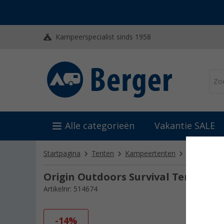
Kampeerspecialist sinds 1958
Alle categorieën
Vakantie SALE
Startpagina
Tenten
Kampeertenten
Lichte & tr
Origin Outdoors Survival Tent
Artikelnr: 514674
-14%