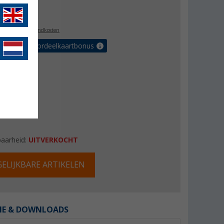
6,99
l. BTW
plus verzendkosten
r tot 5% voordeelkaartbonus
baarheid:
UITVERKOCHT
ELIJKBARE ARTIKELEN
IE & DOWNLOADS