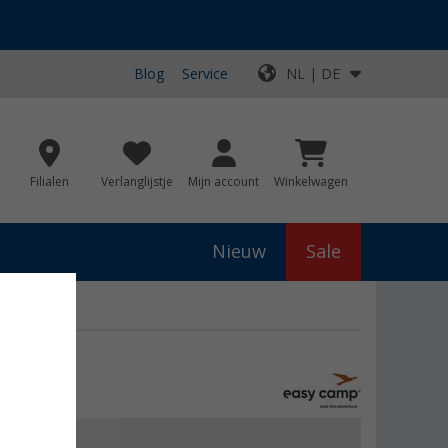
Blog
Service
NL | DE
Filialen
Verlanglijstje
Mijn account
Winkelwagen
Nieuw
Sale
js
€ 269,95