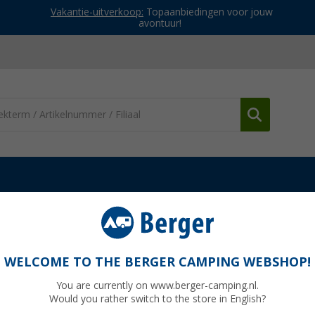
Vakantie-uitverkoop:
Topaanbiedingen voor jouw
avontuur!
en
Easy Camp Pasvik 4 tunneltent voor 4 personen
r 4 personen
WELCOME TO THE BERGER CAMPING WEBSHOP!
You are currently on www.berger-camping.nl.
Would you rather switch to the store in English?
Adviespri