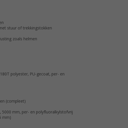
en
 met stuur of trekkingstokken
rusting zoals helmen
180T polyester, PU-gecoat, per- en
uten (compleet)
5000 mm, per- en polyfluoralkylstofvrij
,5 mm)