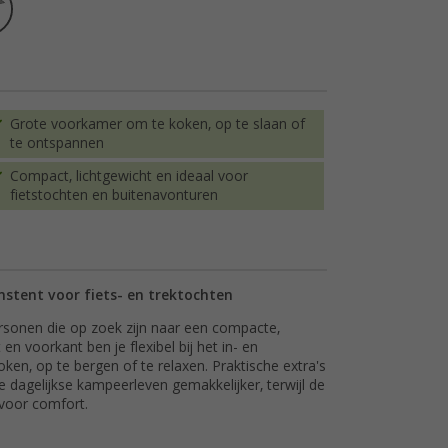
Grote voorkamer om te koken, op te slaan of
te ontspannen
Compact, lichtgewicht en ideaal voor
fietstochten en buitenavonturen
nstent voor fiets- en trektochten
ersonen die op zoek zijn naar een compacte,
en voorkant ben je flexibel bij het in- en
ken, op te bergen of te relaxen. Praktische extra's
dagelijkse kampeerleven gemakkelijker, terwijl de
 voor comfort.