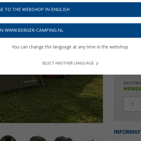
€ 2
E TO THE WEBSHOP IN ENGLISH
Prijzen inc
6,87
€ m
ON WWW.BERGER-CAMPING.NL
You can change the language at any time in the webshop.
SELECT ANOTHER LANGUAGE
Beschik
WERKD
1
INFORMAT