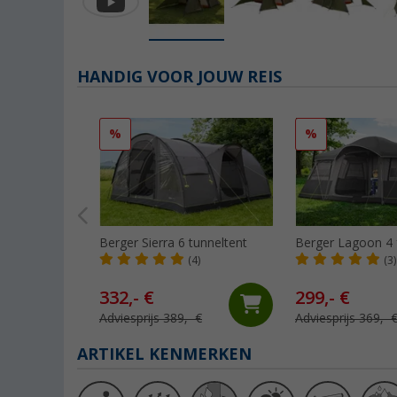
HANDIG VOOR JOUW REIS
%
%
Berger Sierra 6 tunneltent
Berger Lagoon 4 
(4)
(3)
332,- €
299,- €
Adviesprijs 389,- €
Adviesprijs 369,- 
ARTIKEL KENMERKEN