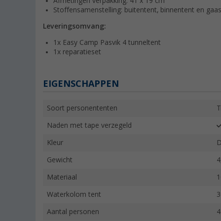
Afmetingen verpakking: 41 x 19 cm
Stoffensamenstelling: buitentent, binnentent en gaa
Leveringsomvang:
1x Easy Camp Pasvik 4 tunneltent
1x reparatieset
EIGENSCHAPPEN
Soort personententen
T
Naden met tape verzegeld
Kleur
D
Gewicht
4
Materiaal
1
Waterkolom tent
3
Aantal personen
4