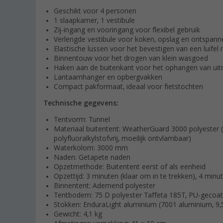
Geschikt voor 4 personen
1 slaapkamer, 1 vestibule
Zij-ingang en vooringang voor flexibel gebruik
Verlengde vestibule voor koken, opslag en ontspann
Elastische lussen voor het bevestigen van een luifel
Binnentouw voor het drogen van klein wasgoed
Haken aan de buitenkant voor het ophangen van uit
Lantaarnhanger en opbergvakken
Compact pakformaat, ideaal voor fietstochten
Technische gegevens:
Tentvorm: Tunnel
Materiaal buitentent: WeatherGuard 3000 polyester (
polyfluoralkylstofvrij, moeilijk ontvlambaar)
Waterkolom: 3000 mm
Naden: Getapete naden
Opzetmethode: Buitentent eerst of als eenheid
Opzettijd: 3 minuten (klaar om in te trekken), 4 min
Binnentent: Ademend polyester
Tentbodem: 75 D polyester Taffeta 185T, PU-gecoat, 
Stokken: EnduraLight aluminium (7001 aluminium, 9
Gewicht: 4,1 kg