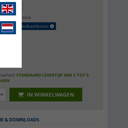
29,00
l. BTW
gratis verzending
et de voordeelkaartbonus
baarheid:
STANDAARD LEVERTIJD VAN 3 TOT 5
AGEN
IN WINKELWAGEN
IE & DOWNLOADS