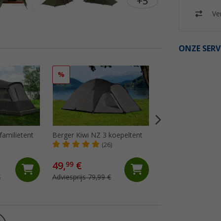
+5
Ver
ONZE SERV
%
%
familietent
Berger Kiwi NZ 3 koepeltent
Berger Campo 4 tu
(26)
(3)
49,
€
170,- €
99
€
Adviesprijs 79,99 €
Adviesprijs 229,- €