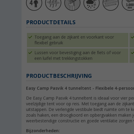
PRODUCTDETAILS
Toegang aan de zijkant en voorkant voor
flexibel gebruik
Lussen voor bevestiging aan de fiets of voor
een luifel met trekkingstokken
PRODUCTBESCHRIJVING
Easy Camp Pasvik 4 tunneltent - Flexibele 4-persoo
De Easy Camp Pasvik 4 tunneltent is ideaal voor vier p
veelzijdige tent voor op reis. Met toegang aan de zijkant 
uitstappen. De verlengde vestibule biedt ruimte om te ko
zoals haken, een droogkoord en opbergvakken maken je 
weerbestendige constructie en goede ventilatie zorgen
Bijzonderheden: