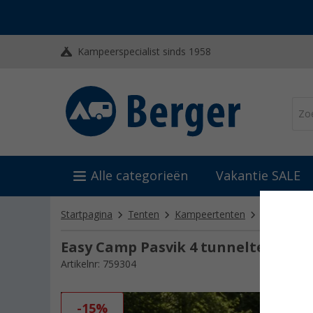
Kampeerspecialist sinds 1958
Alle categorieën
Vakantie SALE
Startpagina
Tenten
Kampeertenten
Tunneltent
Easy Camp Pasvik 4 tunneltent voo
Artikelnr: 759304
-15%