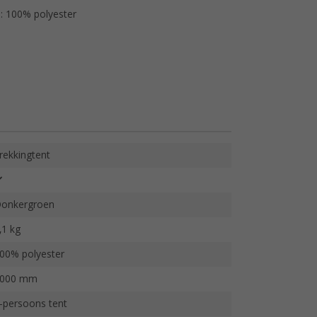
s: 100% polyester
rekkingtent
onkergroen
,1 kg
00% polyester
000 mm
-persoons tent