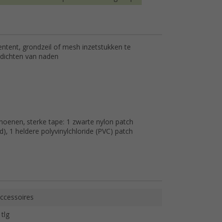
entent, grondzeil of mesh inzetstukken te
 dichten van naden
oenen, sterke tape: 1 zwarte nylon patch
nd), 1 heldere polyvinylchloride (PVC) patch
ccessoires
 tlg