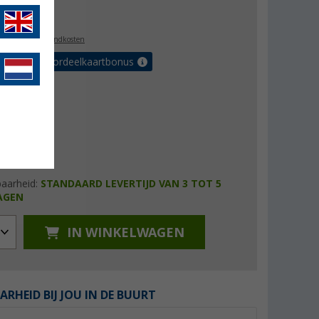
6,99
l. BTW
plus verzendkosten
r tot 5% voordeelkaartbonus
baarheid:
STANDAARD LEVERTIJD VAN 3 TOT 5
AGEN
IN WINKELWAGEN
ARHEID BIJ JOU IN DE BUURT