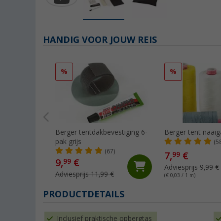
HANDIG VOOR JOUW REIS
%
%
Berger tentdakbevestiging 6-
Berger tent naaig
pak grijs
(5
(67)
7,
€
99
9,
€
99
Adviesprijs 9,99 €
Adviesprijs 11,99 €
(€ 0,03 / 1 m)
PRODUCTDETAILS
Inclusief praktische opbergtas