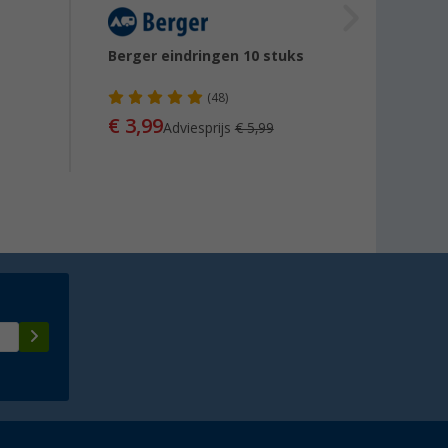
Berger eindringen 10 stuks
Kleibe
tentn
(48)
€ 3,99
Adviesprijs
€ 5,99
vanaf