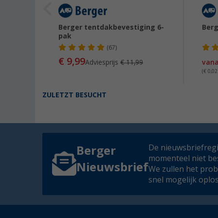
te
Berger tentdakbevestiging 6-
Berg
pak
(67)
€ 9,99
Adviesprijs
€ 11,99
van
(€ 0,02
ZULETZT BESUCHT
De nieuwsbriefregis
Berger
momenteel niet be
Nieuwsbrief
We zullen het pro
snel mogelijk oplo