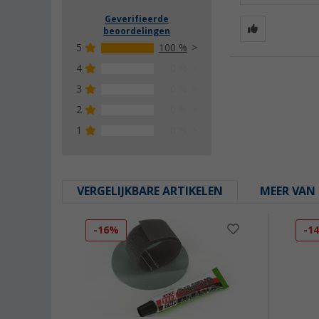
Geverifieerde
beoordelingen
5
100 %
4
0 %
3
0 %
2
0 %
1
0 %
VERGELIJKBARE ARTIKELEN
MEER VAN 
-16%
-1