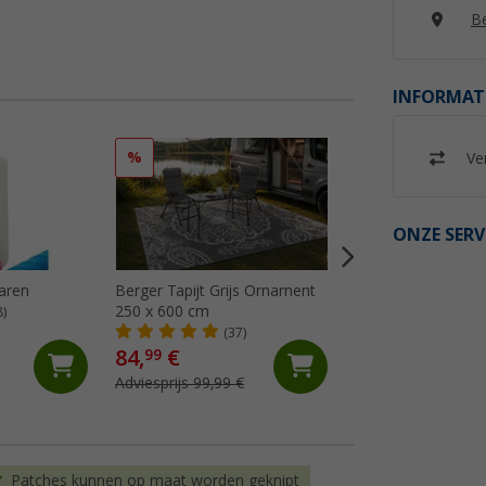
Be
INFORMAT
%
%
Ver
ONZE SERV
aren
Berger Tapijt Grijs Ornament
Berger Tapijt Gre
250 x 600 cm
250x400 cm
8)
(37)
(24)
84,
€
64,
€
99
99
Adviesprijs 99,99 €
Adviesprijs 74,99 €
Patches kunnen op maat worden geknipt