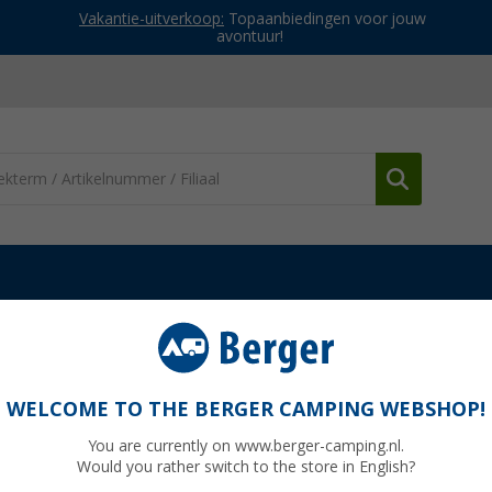
Vakantie-uitverkoop:
Topaanbiedingen voor jouw
avontuur!
tie
Outwell Field Repair Kit reparatieset voor tenten
et voor tenten
WELCOME TO THE BERGER CAMPING WEBSHOP!
You are currently on www.berger-camping.nl.
Would you rather switch to the store in English?
Adviespri