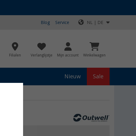
Blog
Service
NL | DE
Filialen
Verlanglijstje
Mijn account
Winkelwagen
Nieuw
Sale
js
€ 40,95