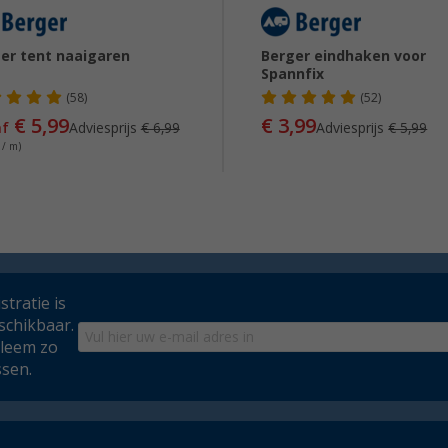
er tent naaigaren
Berger eindhaken voor
Spannfix
(58)
(52)
€ 5,99
€ 3,99
af
Adviesprijs
€ 6,99
Adviesprijs
€ 5,99
 / m)
tratie is
schikbaar.
bleem zo
ssen.