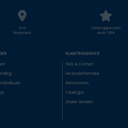
3x in
Campingspecialist
Nederland
sinds 1958
GER
KLANTENSERVICE
unt
FAQ & Contact
telling
Verzendinformatie
ordeelkaart
Retourneren
tje
Catalogus
Dealer worden