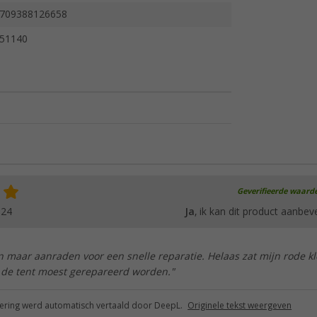
709388126658
51140
Geverifieerde waard
024
Ja
, ik kan dit product aanbev
en maar aanraden voor een snelle reparatie. Helaas zat mijn rode k
r de tent moest gerepareerd worden."
ring werd automatisch vertaald door DeepL.
Originele tekst weergeven