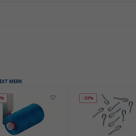
DIT MERK
4%
-33%