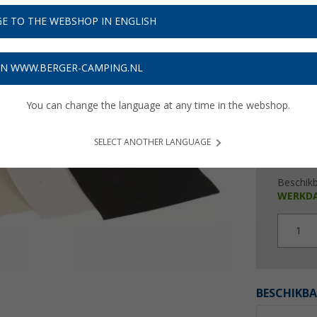
€ 2
E TO THE WEBSHOP IN ENGLISH
Prijzen inc
Verzeke
ON WWW.BERGER-CAMPING.NL
You can change the language at any time in the webshop.
SELECT ANOTHER LANGUAGE
Beschik
WERKD
1
BESCHIKBA