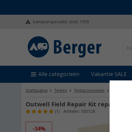
Kampeerspecialist sinds 1958
Alle categorieën
Vakantie SALE
Startpagina
Tenten
Tentaccessoires
Tentrepara
Outwell Field Repair Kit reparaties
(1)
Artikelnr: 500528
-34%