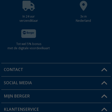
In 24 uur
3x in
verzendklaar
Nederland
Tot wel 5% bonus
met de digitale voordeelkaart
CONTACT
SOCIAL MEDIA
Een vraag?
MIJN BERGER
Winkel vinden
KLANTENSERVICE
Mijn account