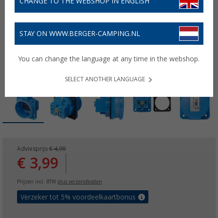
CHANGE TO THE WEBSHOP IN ENGLISH
STAY ON WWW.BERGER-CAMPING.NL
You can change the language at any time in the webshop.
SELECT ANOTHER LANGUAGE
Adviesprijs
€ 4,99
€ 3,99
Prijzen incl. BTW
plus verzendkosten
Verzeker tot 5% voordeelkaartbonus