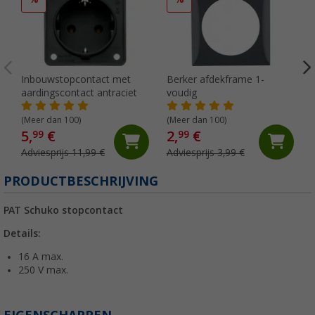
Inbouwstopcontact met
Berker afdekframe 1-
aardingscontact antraciet
voudig
(Meer dan 100)
(Meer dan 100)
5,
€
2,
€
99
99
Adviesprijs 11,99 €
Adviesprijs 3,99 €
PRODUCTBESCHRIJVING
PAT Schuko stopcontact
Details:
16 A max.
250 V max.