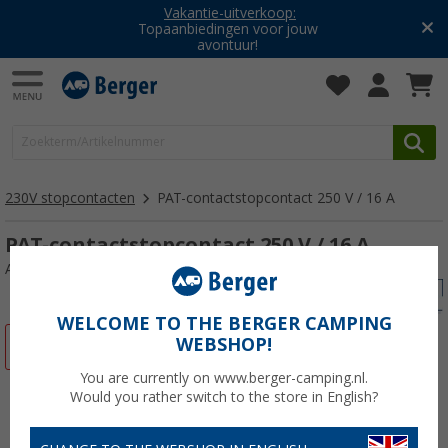
Vakantie-uitverkoop:
Topaanbiedingen voor jouw
avontuur!
230V stopcontacten
PAT-contactstopcontact 250 V / 16 A
PAT-contactstopcontact 250 V / 16 A
Artikelnr: 362100
WELCOME TO THE BERGER CAMPING
WEBSHOP!
-20%
You are currently on www.berger-camping.nl.
Would you rather switch to the store in English?