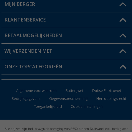
MIJN BERGER
Winkel vinden
KLANTENSERVICE
Mijn account
Status bestelling
BETAALMOGELIJKHEDEN
FAQ & Contact
Berger voordeelkaart
Verzendinformatie
WIJ VERZENDEN MET
Verlanglijstje
Retourneren
ONZE TOPCATEGORIEËN
Catalogus
Camper en caravan accessoires
Dealer worden
Algemene voorwaarden
Batterijwet
Duitse Elektrowet
Keukenaccessoires
Bedrijfsgegevens
Gegevensbescherming
Herroepingsrecht
Toegankelijkheid
Cookie-instellingen
Campingmeubilair
Campingtoiletten
Alle prijzen zijn incl. btw, gratis bezorging vanaf €50 binnen Duitsland, excl. toeslag voor