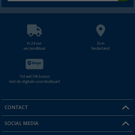
In 24 uur
3x in
verzendklaar
Nederland
Tot wel 5% bonus
met de digitale voordeelkaart
CONTACT
SOCIAL MEDIA
Een vraag?