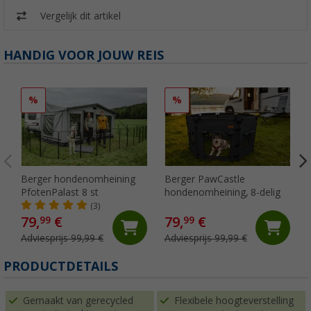
Vergelijk dit artikel
HANDIG VOOR JOUW REIS
%
%
Berger hondenomheining
Berger PawCastle
PfotenPalast 8 st
hondenomheining, 8-delig
(3)
79,
€
79,
€
99
99
Adviesprijs 99,99 €
Adviesprijs 99,99 €
PRODUCTDETAILS
Gemaakt van gerecycled
Flexibele hoogteverstelling