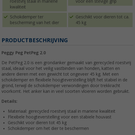
roestvrij staal in mariene
voor een stevige grip
kwaliteit
Schokdemper ter
Geschikt voor dieren tot ca.
bescherming van het dier
45 kg
PRODUCTBESCHRIJVING
Peggy Peg PetPeg 2.0
De PetPeg 2.0 is een grondanker gemaakt van gerecycled roestvrij
staal, ideaal voor het veilig vastbinden van honden, katten en
andere dieren met een gewicht tot ongeveer 45 kg. Met een
schokdemper en flexibele hoogteverstelling blijft het stabiel in de
grond, terwijl de schokdemper verwondingen door trekkracht
voorkomt. Het anker kan in veel soorten vloeren worden gebruikt.
Details:
Materiaal: gerecycled roestvrij staal in mariene kwaliteit
Flexibele hoogteverstelling voor een stabiele houvast
Geschikt voor dieren tot 45 kg
Schokdemper om het dier te beschermen