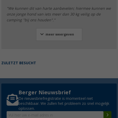
"We kunnen dit van harte aanbevelen; hiermee kunnen we
onze jonge hond van iets meer dan 30 kg veilig op de
camping "bij ons houden"."
meer weergeven
ZULETZT BESUCHT
Berger Nieuwsbrief
De nieuwsbriefregistratie is momenteel niet
beschikbaar. We zullen het probleem zo snel mogelijk
oplossen.