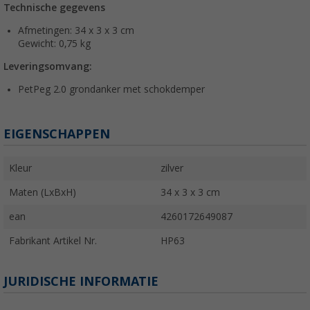
Technische gegevens
Afmetingen: 34 x 3 x 3 cm
Gewicht: 0,75 kg
Leveringsomvang:
PetPeg 2.0 grondanker met schokdemper
EIGENSCHAPPEN
Kleur
zilver
Maten (LxBxH)
34 x 3 x 3 cm
ean
4260172649087
Fabrikant Artikel Nr.
HP63
JURIDISCHE INFORMATIE