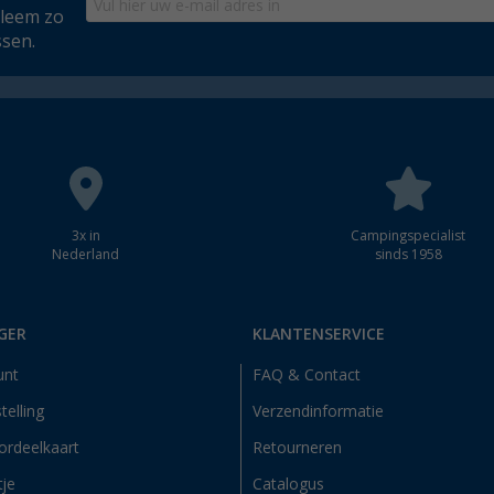
bleem zo
ssen.
3x in
Campingspecialist
Nederland
sinds 1958
GER
KLANTENSERVICE
unt
FAQ & Contact
telling
Verzendinformatie
ordeelkaart
Retourneren
tje
Catalogus