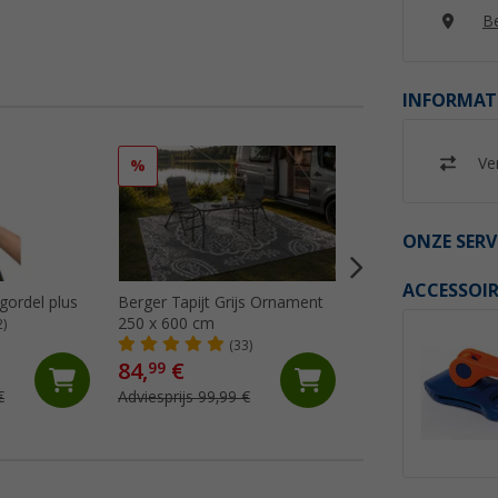
Be
INFORMAT
Ver
%
%
ONZE SERV
ACCESSOIR
gordel plus
Berger Tapijt Grijs Ornament
Berger Tapijt Gre
250 x 600 cm
250x400 cm
2)
(33)
(24)
84,
€
64,
€
99
99
€
Adviesprijs 99,99 €
Adviesprijs 74,99 €