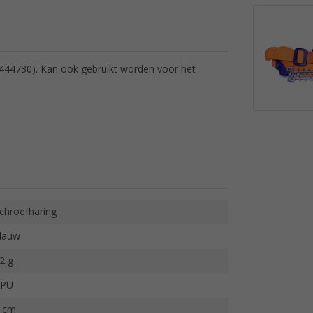
(444730). Kan ook gebruikt worden voor het
chroefharing
lauw
2 g
TPU
 cm