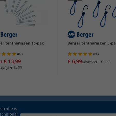
er tentharingen 10-pak
Berger tentharingen 5-p
(87)
(86)
€ 13,99
€ 6,99
af
Adviesprijs
€ 8,99
sprijs
€ 15,99
tratie is
schikbaar.