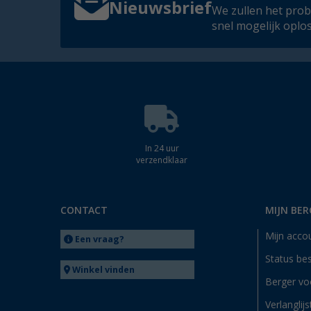
Nieuwsbrief
We zullen het pro
snel mogelijk oplo
In 24 uur
verzendklaar
CONTACT
MIJN BER
Mijn acco
Een vraag?
Status bes
Winkel vinden
Berger vo
Verlanglijs