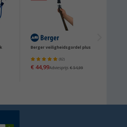
ak
Berger veiligheidsgordel plus
Berge
tentt
(82)
€ 44,99
Adviesprijs
€ 54,99
vanaf
(€ 0,35 /