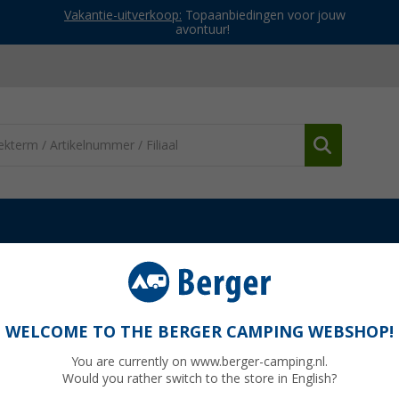
Vakantie-uitverkoop:
Topaanbiedingen voor jouw
avontuur!
en & spanmateriaal
Peggy Peg U-Connector connector 4 stuks
4 stuks
WELCOME TO THE BERGER CAMPING WEBSHOP!
You are currently on www.berger-camping.nl.
Would you rather switch to the store in English?