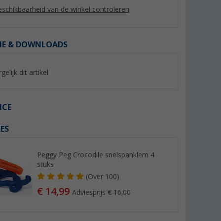
schikbaarheid van de winkel controleren
IE & DOWNLOADS
gelijk dit artikel
%
ICE
ES
yNature
Berger luifelbies wit Ø 7 mm
Berger vierkante bu
voortent tapijt 300
(Meer dan 100)
(Mee
Peggy Peg Crocodile snelspanklem 4
6,
€
99
59,
€
99
stuks
Adviesprijs 8,99 €
Adviesprijs 64,99 €
(
Over
100)
(€ 6,99 / 1 m)
€ 14,99
Adviesprijs
€ 16,00