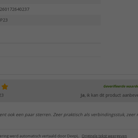
260172640237
P23
Geverifieerde waard
23
Ja
, ik kan dit product aanbev
ient ook een paar sterren. Zeer praktisch als verbindingsstuk, zeer 
ring werd automatisch vertaald door DeepL.
Originele tekst weergeven