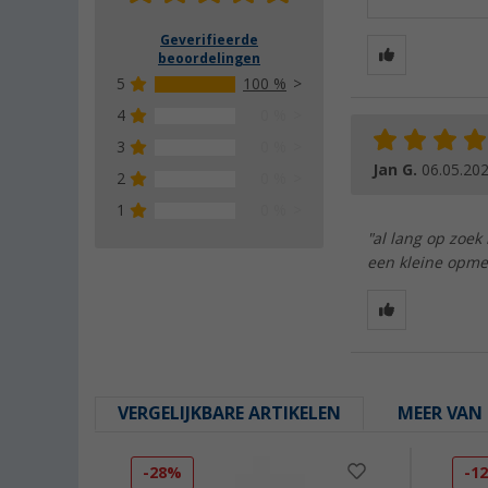
Geverifieerde
beoordelingen
5
100 %
4
0 %
3
0 %
Jan G.
06.05.20
2
0 %
1
0 %
"al lang op zoek
een kleine opmerk
VERGELIJKBARE ARTIKELEN
MEER VAN 
-28%
-1