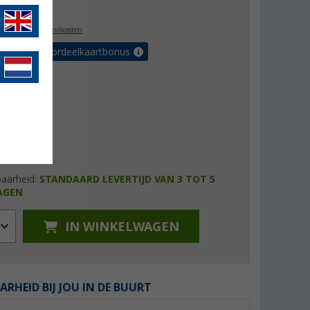
,99
l. BTW
plus verzendkosten
r tot 5% voordeelkaartbonus
baarheid:
STANDAARD LEVERTIJD VAN 3 TOT 5
AGEN
IN WINKELWAGEN
ARHEID BIJ JOU IN DE BUURT