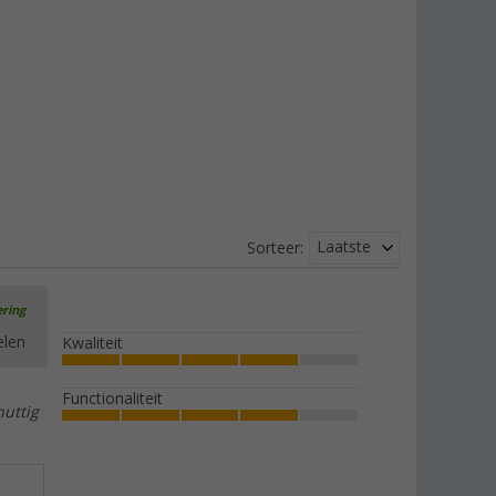
Laatste
Sorteer:
ering
elen
Kwaliteit
Functionaliteit
nuttig