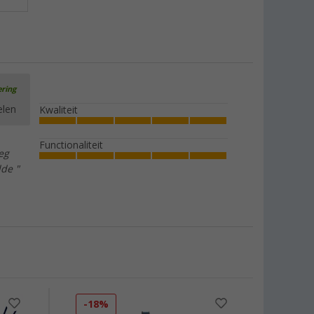
ering
elen
Kwaliteit
Functionaliteit
eg
lde "
-18%
-22