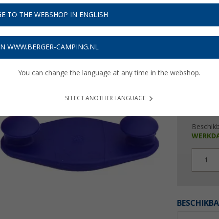
€ 7
E TO THE WEBSHOP IN ENGLISH
Prijzen inc
Verzeke
ON WWW.BERGER-CAMPING.NL
You can change the language at any time in the webshop.
SELECT ANOTHER LANGUAGE
Beschik
WERKD
1
BESCHIKBA