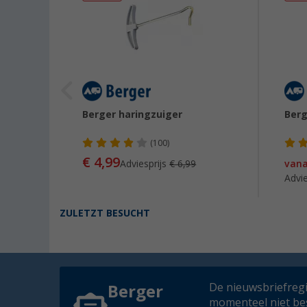
od 2,5
Berger haringzuiger
Berg
(100)
€ 4,99
Adviesprijs
€ 6,99
van
€ 1,66 / m)
Advie
ZULETZT BESUCHT
De nieuwsbriefregis
Berger
momenteel niet be