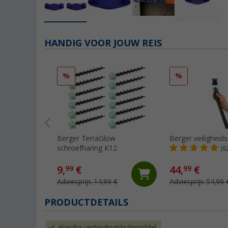
HANDIG VOOR JOUW REIS
%
%
Berger TerraGlow
Berger veiligheids
schroefharing K12
(8
9,
€
44,
€
99
99
Adviesprijs 14,99 €
Adviesprijs 54,99 
PRODUCTDETAILS
Handig verbindingshulpmiddel