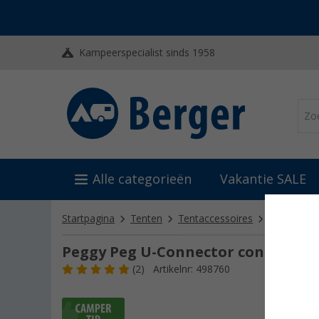
Kampeerspecialist sinds 1958
Alle categorieën
Vakantie SALE
Startpagina
Tenten
Tentaccessoires
Tentharing
Peggy Peg U-Connector connector 
(2)
Artikelnr: 498760