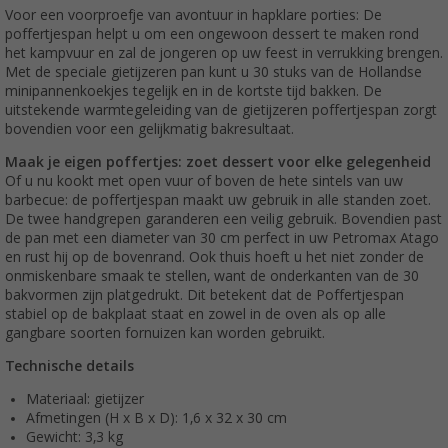
Voor een voorproefje van avontuur in hapklare porties: De
poffertjespan helpt u om een ongewoon dessert te maken rond
het kampvuur en zal de jongeren op uw feest in verrukking brengen.
Met de speciale gietijzeren pan kunt u 30 stuks van de Hollandse
minipannenkoekjes tegelijk en in de kortste tijd bakken. De
uitstekende warmtegeleiding van de gietijzeren poffertjespan zorgt
bovendien voor een gelijkmatig bakresultaat.
Maak je eigen poffertjes: zoet dessert voor elke gelegenheid
Of u nu kookt met open vuur of boven de hete sintels van uw
barbecue: de poffertjespan maakt uw gebruik in alle standen zoet.
De twee handgrepen garanderen een veilig gebruik. Bovendien past
de pan met een diameter van 30 cm perfect in uw Petromax Atago
en rust hij op de bovenrand. Ook thuis hoeft u het niet zonder de
onmiskenbare smaak te stellen, want de onderkanten van de 30
bakvormen zijn platgedrukt. Dit betekent dat de Poffertjespan
stabiel op de bakplaat staat en zowel in de oven als op alle
gangbare soorten fornuizen kan worden gebruikt.
Technische details
Materiaal: gietijzer
Afmetingen (H x B x D): 1,6 x 32 x 30 cm
Gewicht: 3,3 kg