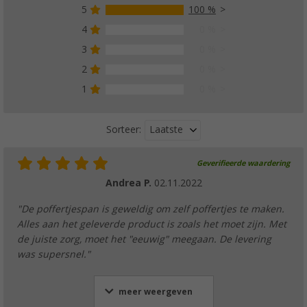
5
100 %
4
0 %
3
0 %
2
0 %
1
0 %
Laatste
Sorteer:
Geverifieerde waardering
Andrea P.
02.11.2022
"De poffertjespan is geweldig om zelf poffertjes te maken.
Alles aan het geleverde product is zoals het moet zijn. Met
de juiste zorg, moet het "eeuwig" meegaan. De levering
was supersnel."
meer weergeven