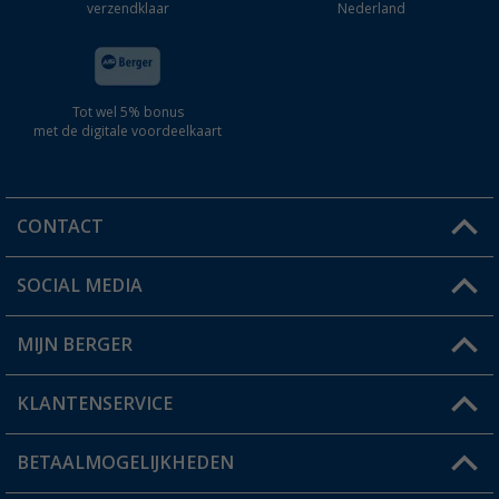
verzendklaar
Nederland
Tot wel 5% bonus
met de digitale voordeelkaart
CONTACT
SOCIAL MEDIA
Een vraag?
MIJN BERGER
Winkel vinden
KLANTENSERVICE
Mijn account
Status bestelling
BETAALMOGELIJKHEDEN
FAQ & Contact