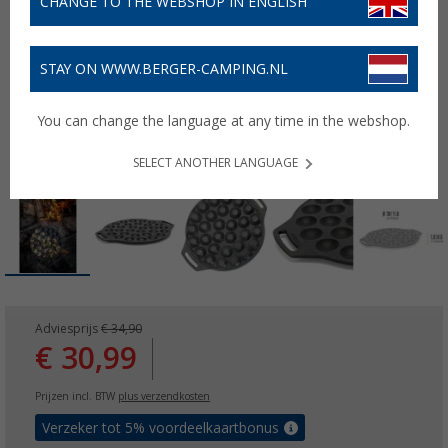
CHANGE TO THE WEBSHOP IN ENGLISH
STAY ON WWW.BERGER-CAMPING.NL
You can change the language at any time in the webshop.
SELECT ANOTHER LANGUAGE
Adviesprijs
€ 34,90
€ 30,99
Prijzen incl. BTW
plus verzendkosten
Verzeker tot 5% voordeelkaartbonus