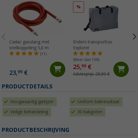
%
Cadac gasslang met
Enders transporttas
snelkoppeling 5,0 m
Explorer
(11)
(Meer dan 100)
25,
€
99
23,
€
99
Adviesprijs 29,90 €
PRODUCTDETAILS
Hoogwaardig gietijzer
Uniform bakresultaat
Veilige behandeling
30 bakgoten
PRODUCTBESCHRIJVING