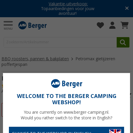
Vakantie-uitverkoop:
Topaanbiedingen voor jouw
avontuur!
BBQ roosters, pannen & bakplaten
Petromax gietijzeren
poffertjespan
Petromax gietijzeren poffertjespan
(1)
Artikelnr: 360060
WELCOME TO THE BERGER CAMPING
WEBSHOP!
-11%
You are currently on www.berger-camping.nl.
Would you rather switch to the store in English?