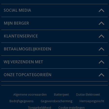
SOCIAL MEDIA
Een vraag?
MIJN BERGER
Winkel vinden
KLANTENSERVICE
Mijn account
Status bestelling
BETAALMOGELIJKHEDEN
FAQ & Contact
Berger voordeelkaart
Verzendinformatie
WIJ VERZENDEN MET
Verlanglijstje
Retourneren
ONZE TOPCATEGORIEËN
Catalogus
Camper en caravan accessoires
Dealer worden
Algemene voorwaarden
Batterijwet
Duitse Elektrowet
Keukenaccessoires
Bedrijfsgegevens
Gegevensbescherming
Herroepingsrecht
Toegankelijkheid
Cookie-instellingen