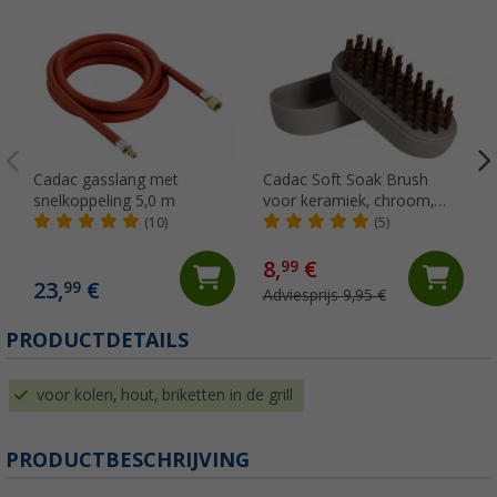
Cadac gasslang met
Cadac Soft Soak Brush
snelkoppeling 5,0 m
voor keramiek, chroom,
gietijzer en geëmailleerde
(10)
(5)
oppervlakken 12 cm
8,
€
99
23,
€
99
Adviesprijs 9,95 €
PRODUCTDETAILS
voor kolen, hout, briketten in de grill
PRODUCTBESCHRIJVING