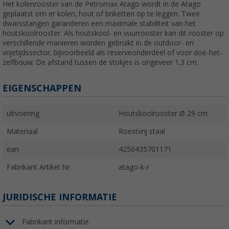
Het kolenrooster van de Petromax Atago wordt in de Atago
geplaatst om er kolen, hout of briketten op te leggen. Twee
dwarsstangen garanderen een maximale stabiliteit van het
houtskoolrooster. Als houtskool- en vuurrooster kan dit rooster op
verschillende manieren worden gebruikt in de outdoor- en
vrijetijdssector, bijvoorbeeld als reserveonderdeel of voor doe-het-
zelfbouw. De afstand tussen de stokjes is ongeveer 1,3 cm.
EIGENSCHAPPEN
uitvoering
Houtskoolrooster Ø 29 cm
Materiaal
Roestvrij staal
ean
4250435701171
Fabrikant Artikel Nr.
atago-k-r
JURIDISCHE INFORMATIE
Fabrikant informatie