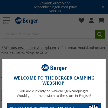
Vakantie-uitverkoop:
Topaanbiedingen voor jouw
avontuur!
BBQ roosters, pannen & bakplaten
Petromax Houtskoolrooster
voor Petromax Atago Ø 29 cm
Petromax Houtskoolrooster voor
Petromax Atago Ø 29 cm
Artikelnr: 766330
WELCOME TO THE BERGER CAMPING
WEBSHOP!
You are currently on www.berger-camping.nl.
-9%
Would you rather switch to the store in English?