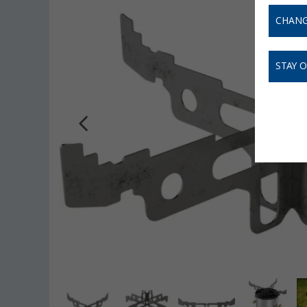
CHANG
STAY 