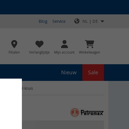
Blog
Service
NL | DE
Filialen
Verlanglijstje
Mijn account
Winkelwagen
Nieuw
Sale
s universeel kruis