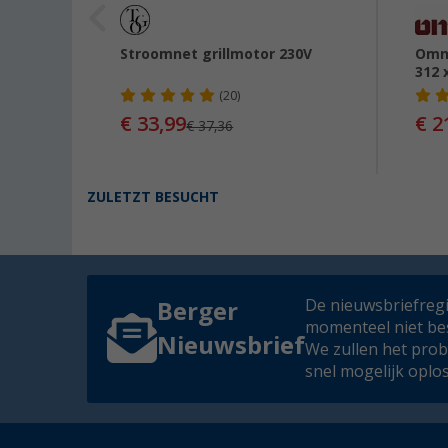
sslang
Stroomnet grillmotor 230V
Omn
312 
(20)
€ 33,99
€ 2
95
€ 37,36
ZULETZT BESUCHT
De nieuwsbriefregis
Berger
momenteel niet be
Nieuwsbrief
We zullen het pro
snel mogelijk oplo