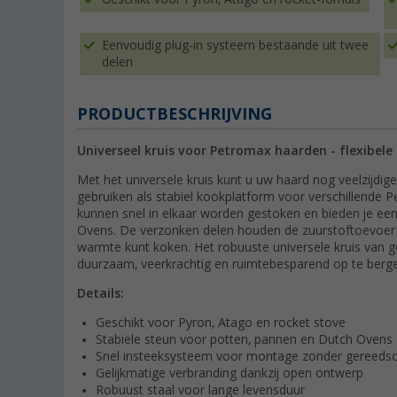
Eenvoudig plug-in systeem bestaande uit twee
delen
PRODUCTBESCHRIJVING
Universeel kruis voor Petromax haarden - flexibel
Met het universele kruis kunt u uw haard nog veelzijdi
gebruiken als stabiel kookplatform voor verschillende
kunnen snel in elkaar worden gestoken en bieden je ee
Ovens. De verzonken delen houden de zuurstoftoevoer n
warmte kunt koken. Het robuuste universele kruis van ge
duurzaam, veerkrachtig en ruimtebesparend op te berg
Details:
Geschikt voor Pyron, Atago en rocket stove
Stabiele steun voor potten, pannen en Dutch Ovens
Snel insteeksysteem voor montage zonder gereeds
Gelijkmatige verbranding dankzij open ontwerp
Robuust staal voor lange levensduur