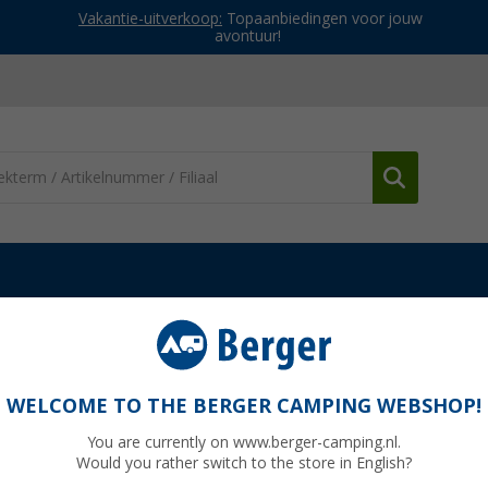
Vakantie-uitverkoop:
Topaanbiedingen voor jouw
avontuur!
es & kooktoestellen
Andere BBQ accessoires
Petromax Unicros
s
WELCOME TO THE BERGER CAMPING WEBSHOP!
You are currently on www.berger-camping.nl.
Would you rather switch to the store in English?