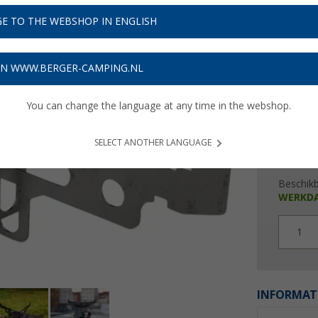
€ 3
E TO THE WEBSHOP IN ENGLISH
Prijzen inc
Verzeke
ON WWW.BERGER-CAMPING.NL
You can change the language at any time in the webshop.
SELECT ANOTHER LANGUAGE
Beschik
WERKD
1
INFORMAT