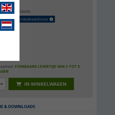
5,99
l. BTW
plus verzendkosten
r tot 5% voordeelkaartbonus
baarheid:
STANDAARD LEVERTIJD VAN 3 TOT 5
AGEN
IN WINKELWAGEN
IE & DOWNLOADS