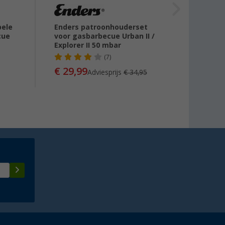
bele
Enders patroonhouderset
Cadac
cue
voor gasbarbecue Urban II /
schro
Explorer II 50 mbar
(7)
€ 22
€ 29,99
Adviesprijs
€ 34,95