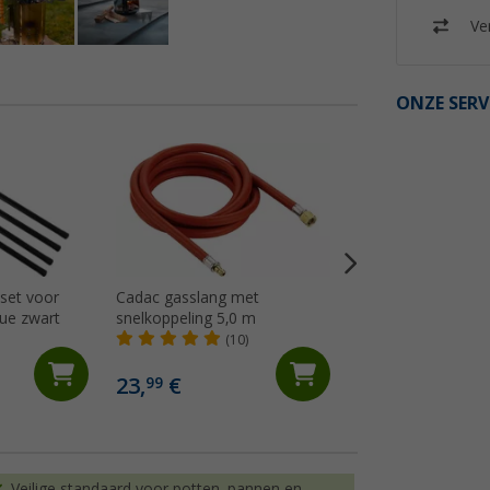
Ver
ONZE SERV
set voor
Cadac gasslang met
Cadac Soft Soak B
ue zwart
snelkoppeling 5,0 m
keramiek, chroom, 
geëmailleerde opp
(10)
(5)
12 cm
8,
€
99
23,
€
99
Adviesprijs 9,95 €
Veilige standaard voor potten, pannen en