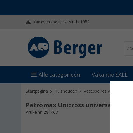
Kampeerspecialist sinds 1958
Alle categorieën
Vakantie SALE
Startpagina
Huishouden
Accessoires voor barbecu
Petromax Unicross universeel krui
Artikelnr: 281467