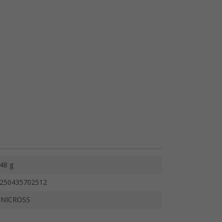
48 g
250435702512
NICROSS