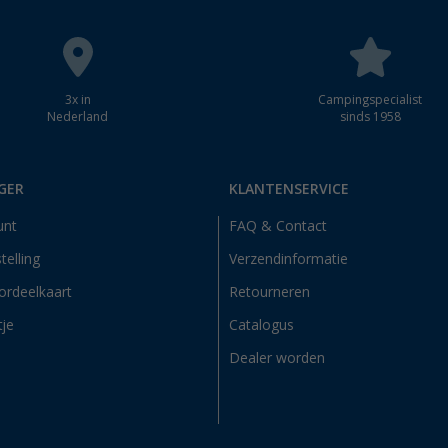
3x in
Campingspecialist
Nederland
sinds 1958
GER
KLANTENSERVICE
unt
FAQ & Contact
telling
Verzendinformatie
ordeelkaart
Retourneren
tje
Catalogus
Dealer worden