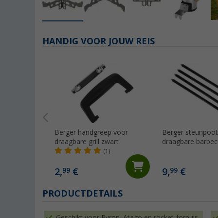
HANDIG VOOR JOUW REIS
Berger handgreep voor
Berger steunpoot
draagbare grill zwart
draagbare barbec
(1)
2,
€
9,
€
99
99
PRODUCTDETAILS
Geschikt voor Pyron, Atago en rocket-fornuis