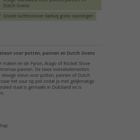
Dutch Ovens
Goede luchttoevoer dankzij grote openingen
e steun voor potten, pannen en Dutch Ovens
ger maken en de Pyron, Atago of Rocket Stove
 Petromax-pannen. De twee insteekelementen
n stevige steun voor potten, pannen of Dutch
aar het vuur op peil zodat je met gelijkmatige
olied staal is gemaakt in Duitsland en is
en.
chap