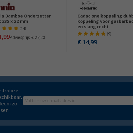
ia Bamboe Onderzetter
Cadac snelkoppeling dub
x 235 x 22 mm
koppeling voor gasbarbe
en slang recht
(14)
(9)
1,99
Adviesprijs
€ 27,20
€ 14,99
tratie is
schikbaar.
bleem zo
ssen.