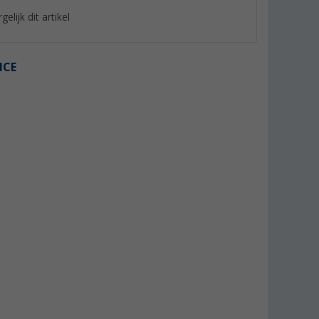
gelijk dit artikel
ICE
%
%
rush voor
Enders transporttas Explorer
Cadac Roestvrijstal
gietijzer en
Koffiepothouder 13
(Meer dan 100)
ervlakken
(7)
25,
€
7,
€
99
99
Adviesprijs 29,90 €
Adviesprijs 9,95 €