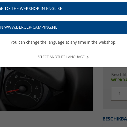
€ 6
E TO THE WEBSHOP IN ENGLISH
Prijzen inc
20,16
€
ON WWW.BERGER-CAMPING.NL
You can change the language at any time in the webshop.
SELECT ANOTHER LANGUAGE
Beschik
WERKD
1
BESCHIKBA