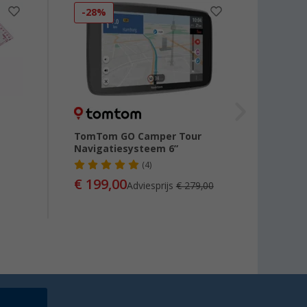
-28%
TomTom GO Camper Tour
Xzent
Navigatiesysteem 6”
voor 
(4)
€ 199,00
€ 25
Adviesprijs
€ 279,00