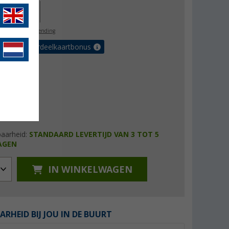
72,00
l. BTW
gratis verzending
 met de voordeelkaartbonus
baarheid:
STANDAARD LEVERTIJD VAN 3 TOT 5
AGEN
IN WINKELWAGEN
ARHEID BIJ JOU IN DE BUURT