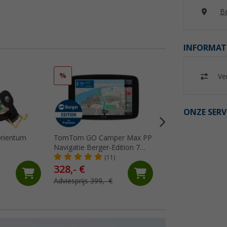
Be
INFORMAT
%
%
Ver
ONZE SERV
rientum
TomTom GO Camper Max PP
TomTom GO Camp
Navigatie Berger-Edition 7
Navigatiesysteem 
inch
(11)
(4)
328,- €
199,- €
Adviesprijs 399,- €
Adviesprijs 279,- €