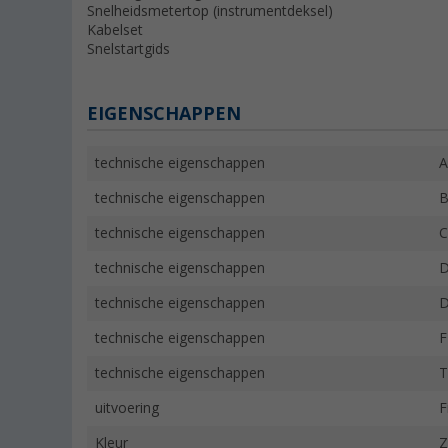
Snelheidsmetertop (instrumentdeksel)
Kabelset
Snelstartgids
EIGENSCHAPPEN
technische eigenschappen
A
technische eigenschappen
B
technische eigenschappen
C
technische eigenschappen
D
technische eigenschappen
D
technische eigenschappen
F
technische eigenschappen
T
uitvoering
F
Kleur
Z