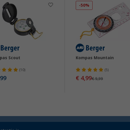
-50%
pas Scout
Kompas Mountain
(10)
(5)
,99
€ 4,99
€ 9,99