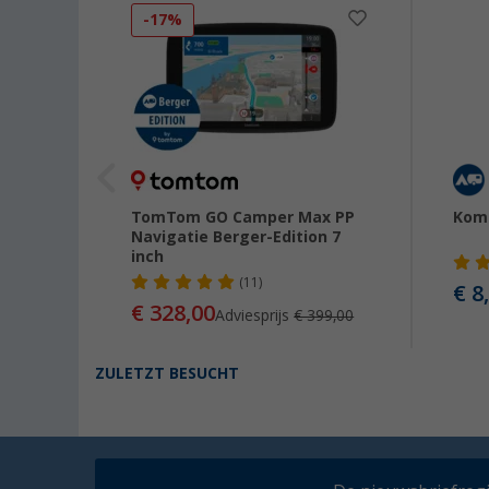
-17%
TomTom GO Camper Max PP
Kom
or
Navigatie Berger-Edition 7
inch
(11)
€ 8
€ 328,00
Adviesprijs
€ 399,00
ZULETZT BESUCHT