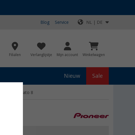
Blog
Service
NL | DE
Filialen
Verlanglijstje
Mijn account
Winkelwagen
Nieuw
Sale
oor Fiat Ducato 8
js
€ 699,00