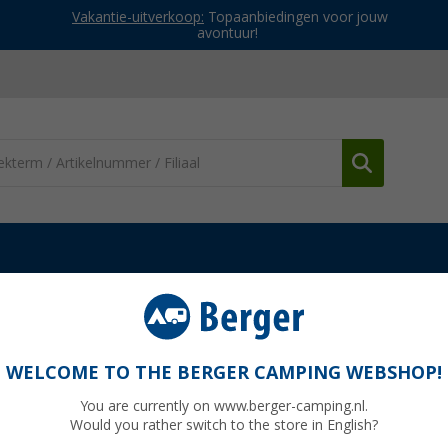
Vakantie-uitverkoop:
Topaanbiedingen voor jouw
avontuur!
mera's
Navigatiesystemen
Pioneer Head-up display uitbreiding v
g voor Fiat Ducato 8
WELCOME TO THE BERGER CAMPING WEBSHOP!
You are currently on www.berger-camping.nl.
Would you rather switch to the store in English?
Adviespri