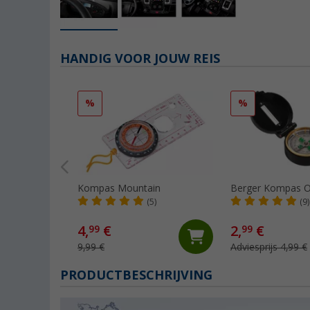
HANDIG VOOR JOUW REIS
%
%
Kompas Mountain
Berger Kompas O
(5)
(9)
4,
€
2,
€
99
99
9,99 €
Adviesprijs 4,99 €
PRODUCTBESCHRIJVING