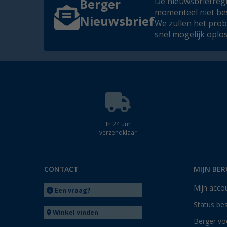
De nieuwsbriefregis
Berger
momenteel niet be
Nieuwsbrief
We zullen het pro
snel mogelijk oplo
In 24 uur
verzendklaar
CONTACT
MIJN BER
Mijn acco
Een vraag?
Status bes
Winkel vinden
Berger vo