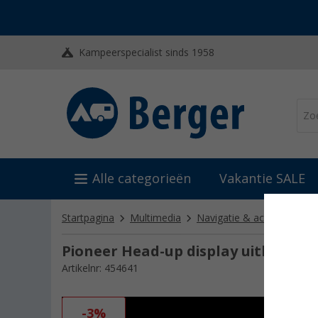
Kampeerspecialist sinds 1958
Alle categorieën
Vakantie SALE
Startpagina
Multimedia
Navigatie & achteruitrijca
Pioneer Head-up display uitbreidin
Artikelnr: 454641
-3%