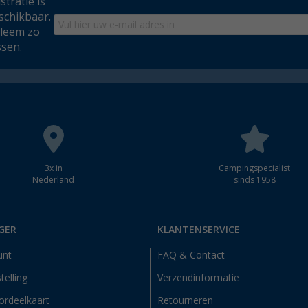
tratie is
schikbaar.
bleem zo
ssen.
3x in
Campingspecialist
Nederland
sinds 1958
GER
KLANTENSERVICE
unt
FAQ & Contact
telling
Verzendinformatie
ordeelkaart
Retourneren