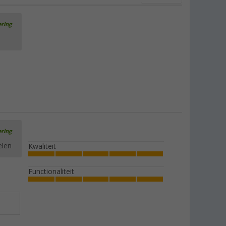
ering
ering
elen
Kwaliteit
Functionaliteit