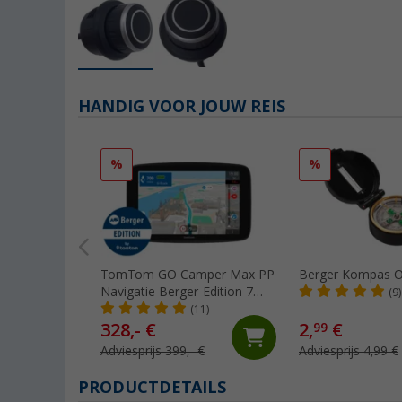
HANDIG VOOR JOUW REIS
%
%
TomTom GO Camper Max PP
Berger Kompas O
Navigatie Berger-Edition 7
(9)
inch
(11)
328,- €
2,
€
99
Adviesprijs 399,- €
Adviesprijs 4,99 €
PRODUCTDETAILS