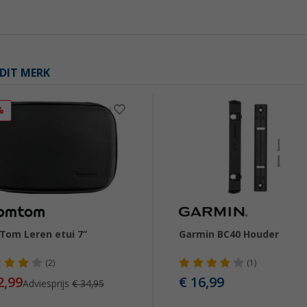
DIT MERK
%
om Leren etui 7”
Garmin BC40 Houder
(2)
(1)
2,99
€ 16,99
Adviesprijs
€ 34,95