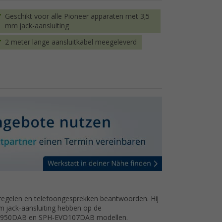
Geschikt voor alle Pioneer apparaten met 3,5
mm jack-aansluiting
2 meter lange aansluitkabel meegeleverd
regelen en telefoongesprekken beantwoorden. Hij
m jack-aansluiting hebben op de
-EVO950DAB en SPH-EVO107DAB modellen.