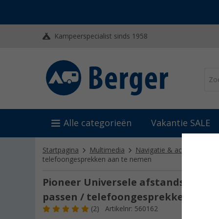
Kampeerspecialist sinds 1958
Alle categorieën
Vakantie SALE
Startpagina
Multimedia
Navigatie & achteruitrijca
telefoongesprekken aan te nemen
Pioneer Universele afstandsbedie
passen / telefoongesprekken aan 
(2)
Artikelnr: 560162