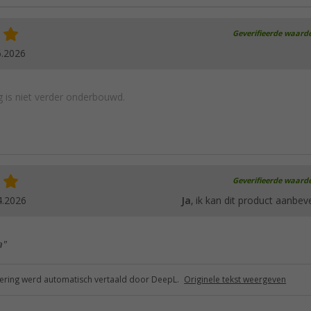
Geverifieerde waard
6.2026
 is niet verder onderbouwd.
Geverifieerde waard
4.2026
Ja
, ik kan dit product aanbev
a"
ring werd automatisch vertaald door DeepL.
Originele tekst weergeven