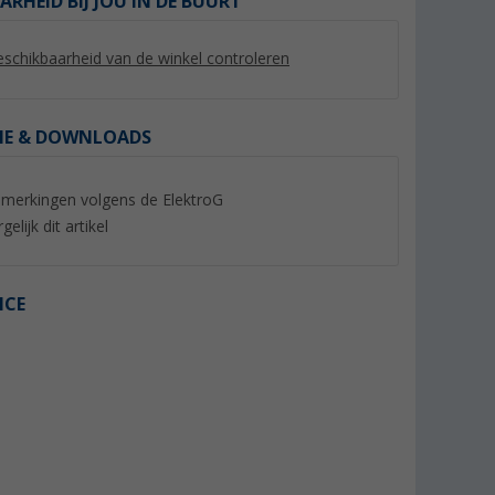
ARHEID BIJ JOU IN DE BUURT
schikbaarheid van de winkel controleren
IE & DOWNLOADS
merkingen volgens de ElektroG
%
gelijk dit artikel
ICE
Draadloos
Kompas Mountain
omniVID Draadloo
inch
achteruitrijsysteem
(5)
ereik
met ultrasone sens
(3)
zonnepaneel
4,
€
99
234,- €
9,99 €