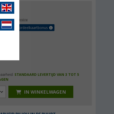
0,99
l. BTW
gratis verzending
r tot 5% voordeelkaartbonus
baarheid:
STANDAARD LEVERTIJD VAN 3 TOT 5
AGEN
IN WINKELWAGEN