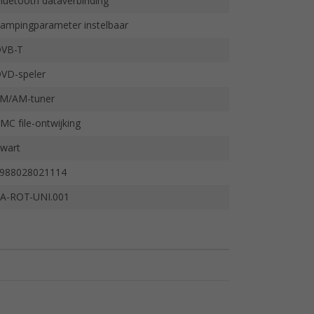
luetooth dataverbinding
ampingparameter instelbaar
VB-T
VD-speler
M/AM-tuner
MC file-ontwijking
wart
988028021114
A-ROT-UNI.001