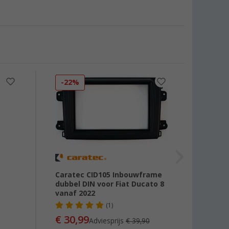
-22%
-10
Caratec CID105 Inbouwframe
Blaup
dubbel DIN voor Fiat Ducato 8
Antenn
vanaf 2022
(1)
€ 34
€ 30,99
Adviesprijs
€ 39,90