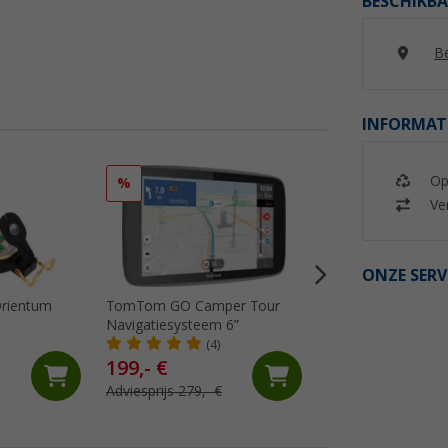
BESCHIKBA
Be
INFORMAT
Op
%
%
Ver
ONZE SERV
rientum
TomTom GO Camper Tour
Falcon Magnetic 
Navigatiesysteem 6”
Camerasysteem 7 
monitor en 50 m b
(4)
(7)
199,- €
399,- €
Adviesprijs 279,- €
Adviesprijs 449,- €