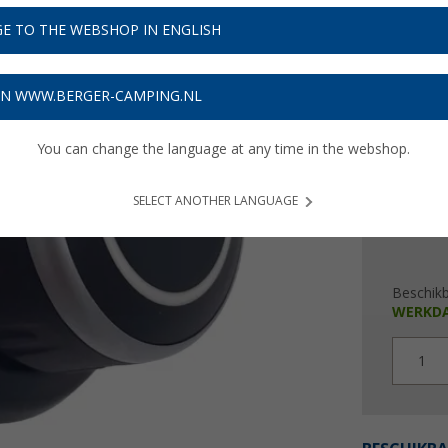
E TO THE WEBSHOP IN ENGLISH
€ 6
Prijzen inc
ON WWW.BERGER-CAMPING.NL
Verzeke
You can change the language at any time in the webshop.
SELECT ANOTHER LANGUAGE
Beschik
WERKD
1