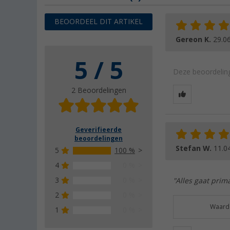
BEOORDEEL DIT ARTIKEL
Gereon K.
29.0
5 / 5
Deze beoordeling
2 Beoordelingen
Geverifieerde
beoordelingen
Stefan W.
11.0
5
100 %
4
0 %
3
0 %
"Alles gaat prim
2
0 %
Waarde
1
0 %