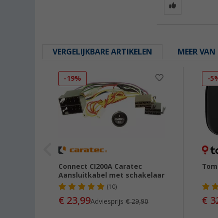
VERGELIJKBARE ARTIKELEN
MEER VAN 
-19%
-5
tiging
Connect CI200A Caratec
TomT
Aansluitkabel met schakelaar
(10)
€ 23,99
€ 3
Adviesprijs
€ 29,90