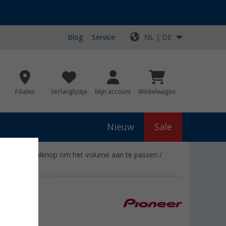
Blog
Service
NL | DE
Filialen
Verlanglijstje
Mijn account
Winkelwagen
Nieuw
Sale
ing met draaiknop om het volume aan te passen /