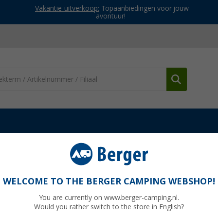
Vakantie-uitverkoop:
Topaanbiedingen voor jouw
avontuur!
mera's
Navigatie accessoires
Pioneer Universele afstandsbedien
ning met draaiknop om het volume aan te
WELCOME TO THE BERGER CAMPING WEBSHOP!
te nemen
You are currently on www.berger-camping.nl.
Would you rather switch to the store in English?