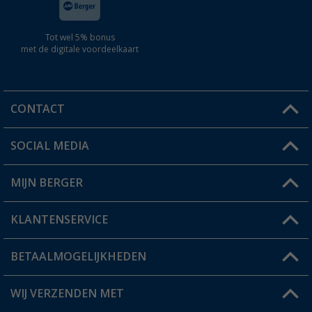
Tot wel 5% bonus
met de digitale voordeelkaart
CONTACT
SOCIAL MEDIA
Een vraag?
MIJN BERGER
Winkel vinden
KLANTENSERVICE
Mijn account
Status bestelling
BETAALMOGELIJKHEDEN
FAQ & Contact
Berger voordeelkaart
Verzendinformatie
WIJ VERZENDEN MET
Verlanglijstje