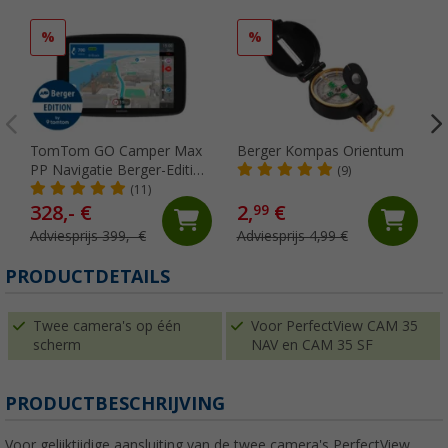
%
%
TomTom GO Camper Max
Berger Kompas Orientum
PP Navigatie Berger-Edition
(9)
7 inch
(11)
328,- €
2,
€
99
Adviesprijs 399,- €
Adviesprijs 4,99 €
PRODUCTDETAILS
Twee camera's op één
Voor PerfectView CAM 35
scherm
NAV en CAM 35 SF
PRODUCTBESCHRIJVING
Voor gelijktijdige aansluiting van de twee camera's PerfectView