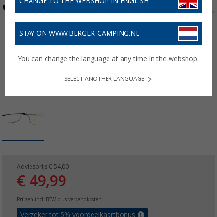
CHANGE TO THE WEBSHOP IN ENGLISH
STAY ON WWW.BERGER-CAMPING.NL
You can change the language at any time in the webshop.
SELECT ANOTHER LANGUAGE
Adviesprijs
€ 54,00
€ 49,99
Prijzen incl. BTW
plus verzendkosten
Verzeker tot 5% voordeelkaartbonus