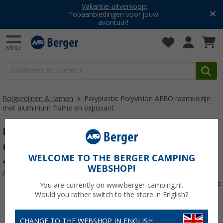
Vakantie-uitverkoop:
Topaanbiedingen voor jouw
avontuur!
Rolgordijnen & ramen
Polyplastic Polyvision AERO raamkozijn
met aluminium frame en exposant
Polyplastic Polyvision AERO raamkozijn
met aluminium frame en exposant 500 x
WELCOME TO THE BERGER CAMPING
400 mm
WEBSHOP!
Artikelnr: 809586
You are currently on www.berger-camping.nl.
Would you rather switch to the store in English?
CHANGE TO THE WEBSHOP IN ENGLISH