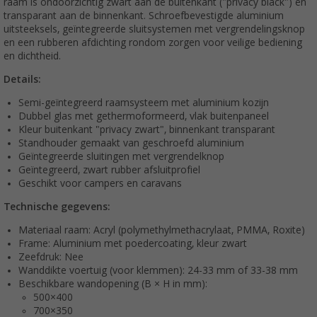
raam is ondoorzichtig zwart aan de buitenkant ("privacy black") en
transparant aan de binnenkant. Schroefbevestigde aluminium
uitsteeksels, geïntegreerde sluitsystemen met vergrendelingsknop
en een rubberen afdichting rondom zorgen voor veilige bediening
en dichtheid.
Details:
Semi-geïntegreerd raamsysteem met aluminium kozijn
Dubbel glas met gethermoformeerd, vlak buitenpaneel
Kleur buitenkant "privacy zwart", binnenkant transparant
Standhouder gemaakt van geschroefd aluminium
Geïntegreerde sluitingen met vergrendelknop
Geïntegreerd, zwart rubber afsluitprofiel
Geschikt voor campers en caravans
Technische gegevens:
Materiaal raam: Acryl (polymethylmethacrylaat, PMMA, Roxite)
Frame: Aluminium met poedercoating, kleur zwart
Zeefdruk: Nee
Wanddikte voertuig (voor klemmen): 24-33 mm of 33-38 mm
Beschikbare wandopening (B × H in mm):
500×400
700×350