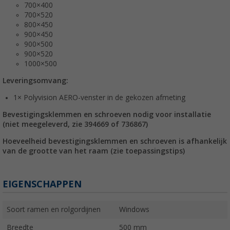
700×400
700×520
800×450
900×450
900×500
900×520
1000×500
Leveringsomvang:
1× Polyvision AERO-venster in de gekozen afmeting
Bevestigingsklemmen en schroeven nodig voor installatie
(niet meegeleverd, zie 394669 of 736867)
Hoeveelheid bevestigingsklemmen en schroeven is afhankelijk
van de grootte van het raam (zie toepassingstips)
EIGENSCHAPPEN
Soort ramen en rolgordijnen
Windows
Breedte
500 mm