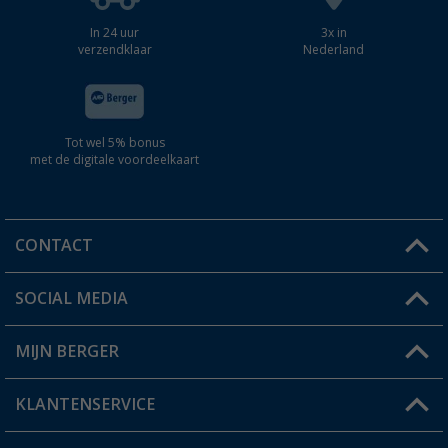
In 24 uur
3x in
verzendklaar
Nederland
Tot wel 5% bonus
met de digitale voordeelkaart
CONTACT
SOCIAL MEDIA
Een vraag?
MIJN BERGER
Winkel vinden
KLANTENSERVICE
Mijn account