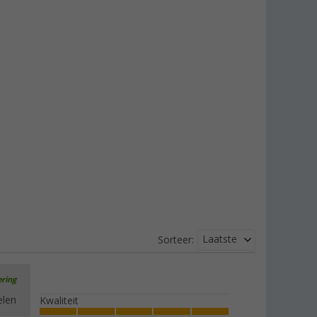
Laatste
Sorteer:
ering
elen
Kwaliteit