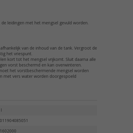
at de leidingen met het mengsel gevuld worden.
 afhankelijk van de inhoud van de tank. Vergroot de
ig het vriespunt.
en kort tot het mengsel vrijkomt. Sluit daarna alle
tegen vorst beschermd en kan overwinteren.
ie moet het vorstbeschermende mengsel worden
len met vers water worden doorgespoeld
 l
011904085051
1602000