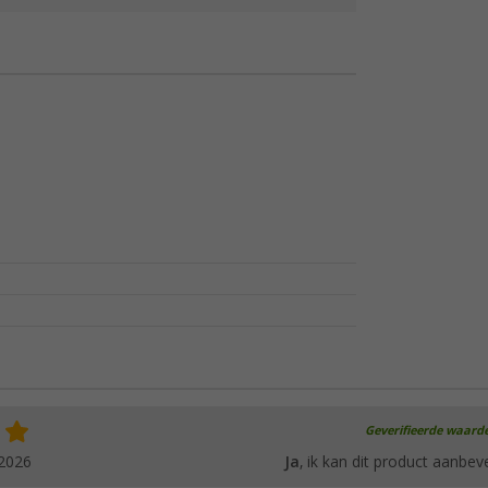
Geverifieerde waard
.2026
Ja
, ik kan dit product aanbev