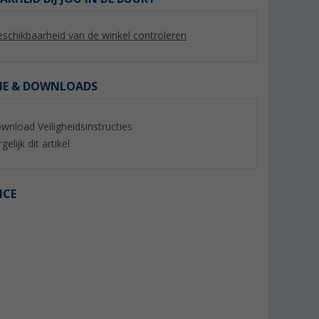
schikbaarheid van de winkel controleren
IE & DOWNLOADS
%
wnload Veiligheidsinstructies
gelijk dit artikel
ICE
filtercapsule
Berger Waterconservering
Awiwa oxi verswate
scherming
Zilver (zonder chloor) voor
reiniger 500 g
1.000 liter
er dan 100)
(Meer dan 100)
(86)
9,
€
18,
€
99
99
Adviesprijs 13,50 €
Adviesprijs 19,95 €
(€ 99,90 / 1 l)
(€ 37,98 / 1 kg)