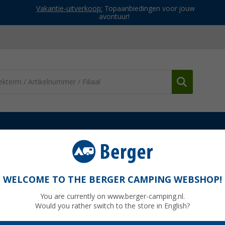
Vakantie-uitverkoop:
Topaanbiedingen voor jouw
avontuur!
ivries
Rabbafrost antivriesconcentraat 5 liter
liter
WELCOME TO THE BERGER CAMPING WEBSHOP!
You are currently on www.berger-camping.nl.
Would you rather switch to the store in English?
normaal