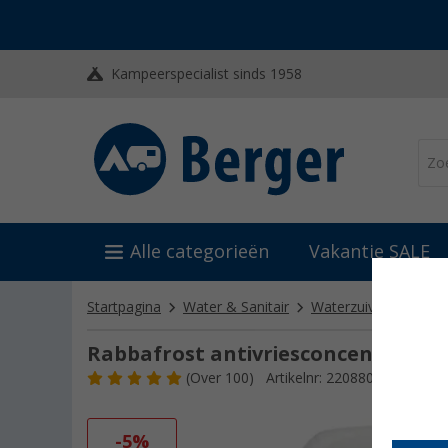
Kampeerspecialist sinds 1958
Alle categorieën
Vakantie SALE
Startpagina
Water & Sanitair
Waterzuivering
Ant
Rabbafrost antivriesconcentraat 5 
(
Over
100)
Artikelnr: 220880
-5%