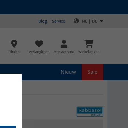
Blog
Service
NL | DE
Filialen
Verlanglijstje
Mijn account
Winkelwagen
Nieuw
Sale
€ 19,99