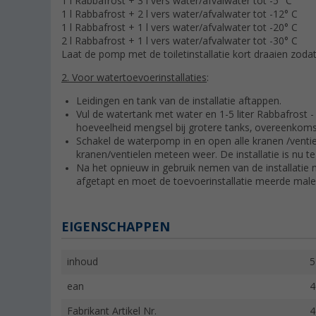
1 l Rabbafrost + 3 l vers water/afvalwater tot -5° C
1 l Rabbafrost + 2 l vers water/afvalwater tot -12° C
1 l Rabbafrost + 1 l vers water/afvalwater tot -20° C
2 l Rabbafrost + 1 l vers water/afvalwater tot -30° C
Laat de pomp met de toiletinstallatie kort draaien zod
2. Voor watertoevoerinstallaties
:
Leidingen en tank van de installatie aftappen.
Vul de watertank met water en 1-5 liter Rabbafrost -
hoeveelheid mengsel bij grotere tanks, overeenkomst
Schakel de waterpomp in en open alle kranen /ventiel
kranen/ventielen meteen weer. De installatie is nu 
Na het opnieuw in gebruik nemen van de installat
afgetapt en moet de toevoerinstallatie meerde ma
EIGENSCHAPPEN
inhoud
5
ean
4
Fabrikant Artikel Nr.
4