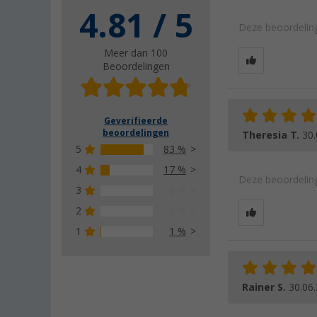
4.81 / 5
Deze beoordeling
Meer dan 100
Beoordelingen
Geverifieerde
beoordelingen
Theresia T.
30.
5
83 %
4
17 %
Deze beoordeling
3
0 %
2
0 %
1
1 %
Rainer S.
30.06