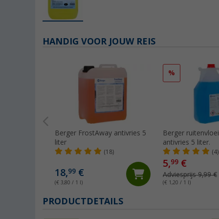
HANDIG VOOR JOUW REIS
%
Berger FrostAway antivries 5
Berger ruitenvloe
liter
antivries 5 liter.
(18)
(4)
5,
€
99
18,
€
99
Adviesprijs 9,99 €
(€ 3,80 / 1 l)
(€ 1,20 / 1 l)
PRODUCTDETAILS