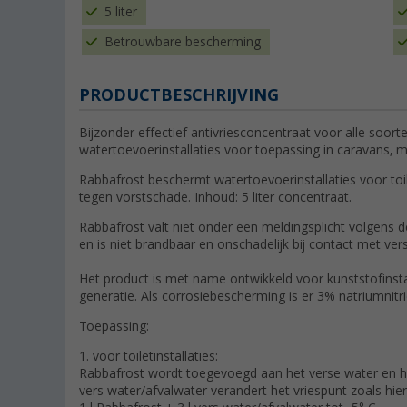
5 liter
Betrouwbare bescherming
PRODUCTBESCHRIJVING
Bijzonder effectief antivriesconcentraat voor alle soor
watertoevoerinstallaties voor toepassing in caravans, 
Rabbafrost beschermt watertoevoerinstallaties voor toile
tegen vorstschade. Inhoud: 5 liter concentraat.
Rabbafrost valt niet onder een meldingsplicht volgens d
en is niet brandbaar en onschadelijk bij contact met ver
Het product is met name ontwikkeld voor kunststofinst
generatie. Als corrosiebescherming is er 3% natriumnitr
Toepassing:
1. voor toiletinstallaties
:
Rabbafrost wordt toegevoegd aan het verse water en he
vers water/afvalwater verandert het vriespunt zoals hi