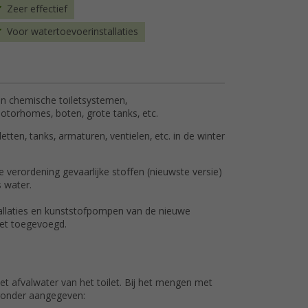
Zeer effectief
Voor watertoevoerinstallaties
ten chemische toiletsystemen,
motorhomes, boten, grote tanks, etc.
tten, tanks, armaturen, ventielen, etc. in de winter
e verordening gevaarlijke stoffen (nieuwste versie)
s water.
allaties en kunststofpompen van de nieuwe
iet toegevoegd.
t afvalwater van het toilet. Bij het mengen met
eronder aangegeven: