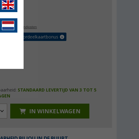
8,99
l. BTW
plus verzendkosten
r tot 5% voordeelkaartbonus
baarheid:
STANDAARD LEVERTIJD VAN 3 TOT 5
AGEN
IN WINKELWAGEN
ARHEID BIJ JOU IN DE BUURT