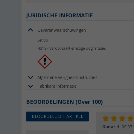
JURIDISCHE INFORMATIE
Gevarenwaarschuwingen
Let op
H319
-
Veroorzaakt ernstige oogirritatie.
Algemene veiligheidsinstructies
Fabrikant informatie
BEOORDELINGEN
(
Over
100)
BEOORDEEL DIT ARTIKEL
Gunar H.
09.07