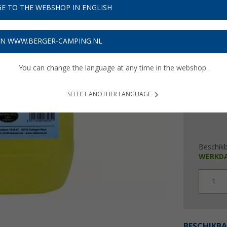
€ 1
E TO THE WEBSHOP IN ENGLISH
€ 3,80 / l
ON WWW.BERGER-CAMPING.NL
Prijzen inc
Verzeke
You can change the language at any time in the webshop.
SELECT ANOTHER LANGUAGE
Beschik
WERKD
1
BESCHIKBA