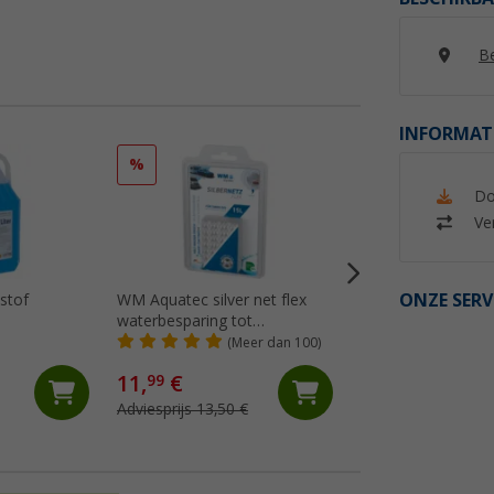
Be
INFORMAT
%
%
Do
Ver
ONZE SERV
istof
WM Aquatec silver net flex
Lilie Certec 3 in 1 
waterbesparing tot
voor zoetwaterbe
tankinhoud van 15 liter
30 liter
(Meer dan 100)
(Me
11,
€
14,
€
99
99
Adviesprijs 13,50 €
Adviesprijs 19,99 €