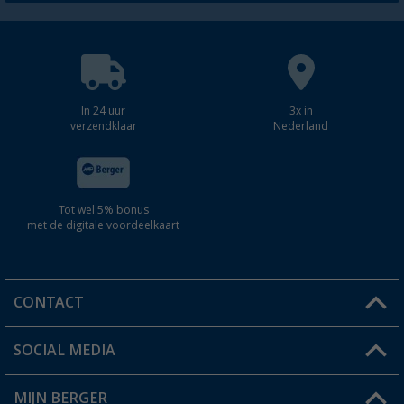
In 24 uur
3x in
verzendklaar
Nederland
Tot wel 5% bonus
met de digitale voordeelkaart
CONTACT
SOCIAL MEDIA
Een vraag?
MIJN BERGER