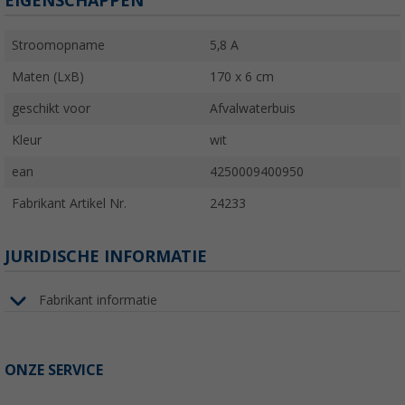
EIGENSCHAPPEN
Stroomopname
5,8 A
Maten (LxB)
170 x 6 cm
geschikt voor
Afvalwaterbuis
Kleur
wit
ean
4250009400950
Fabrikant Artikel Nr.
24233
JURIDISCHE INFORMATIE
Fabrikant informatie
ONZE SERVICE