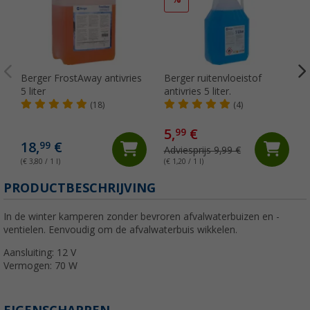
Berger FrostAway antivries
Berger ruitenvloeistof
5 liter
antivries 5 liter.
(18)
(4)
5,
€
99
18,
€
99
Adviesprijs 9,99 €
(€ 3,80 / 1 l)
(€ 1,20 / 1 l)
(
PRODUCTBESCHRIJVING
In de winter kamperen zonder bevroren afvalwaterbuizen en -
ventielen. Eenvoudig om de afvalwaterbuis wikkelen.
Aansluiting: 12 V
Vermogen: 70 W