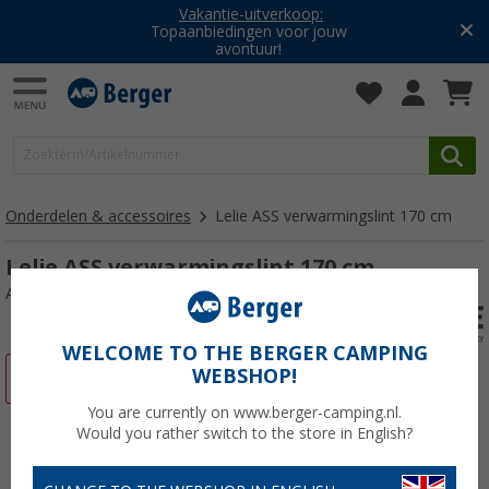
Vakantie-uitverkoop:
Topaanbiedingen voor jouw
avontuur!
Onderdelen & accessoires
Lelie ASS verwarmingslint 170 cm
Lelie ASS verwarmingslint 170 cm
Artikelnr: 126280
WELCOME TO THE BERGER CAMPING
WEBSHOP!
-2%
You are currently on www.berger-camping.nl.
Would you rather switch to the store in English?