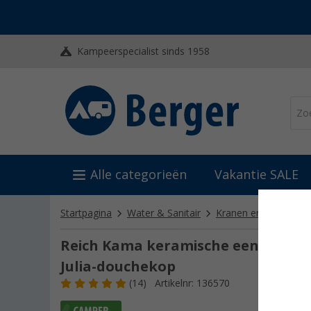
Kampeerspecialist sinds 1958
Alle categorieën
Vakantie SALE
Startpagina
Water & Sanitair
Kranen en doucheko
Reich Kama keramische eengreeps
Julia-douchekop
(14)
Artikelnr: 136570