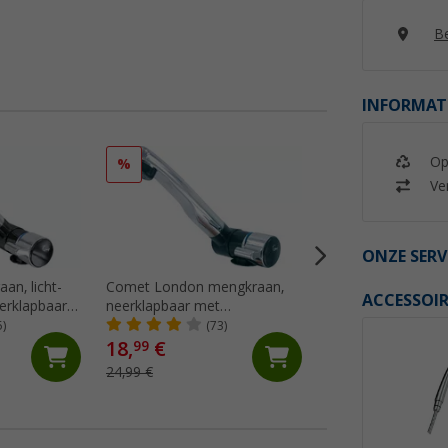
Be
INFORMAT
Op
%
Ver
ONZE SERV
an, licht-
Comet London mengkraan,
Eenhendelmengkr
ACCESSOIR
eerklapbaar
neerklapbaar met
KERAMIK DE LUX
aar voor
microschakelaar voor
5)
(73)
(22)
pers, chroom
caravans en campers, zwart
18,
€
99
79,
€
99
24,99 €