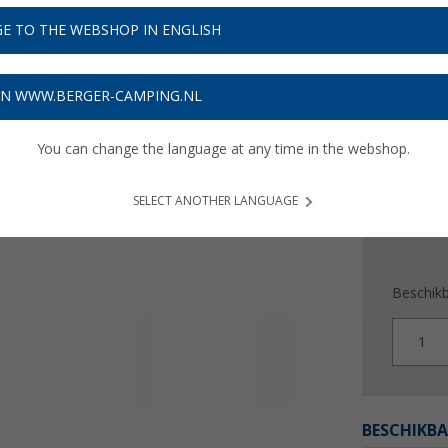
€ 1
E TO THE WEBSHOP IN ENGLISH
Prijzen inc
4,80
€ m
ON WWW.BERGER-CAMPING.NL
You can change the language at any time in the webshop.
SELECT ANOTHER LANGUAGE
Beschik
1
BESCHIKBA