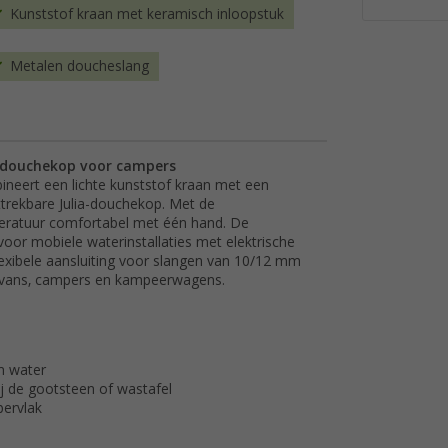
Kunststof kraan met keramisch inloopstuk
Metalen doucheslang
 douchekop voor campers
eert een lichte kunststof kraan met een
ttrekbare Julia-douchekop. Met de
eratuur comfortabel met één hand. De
voor mobiele waterinstallaties met elektrische
exibele aansluiting voor slangen van 10/12 mm
ravans, campers en kampeerwagens.
n water
ij de gootsteen of wastafel
pervlak