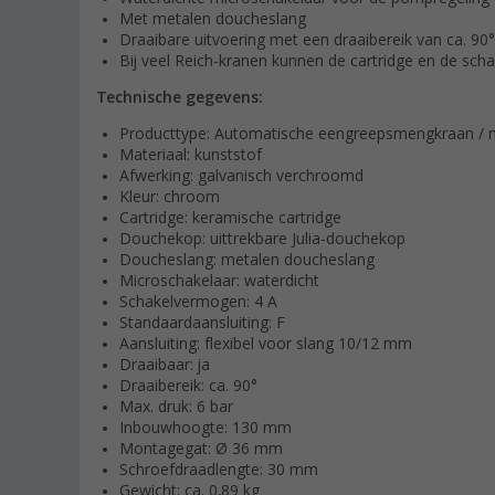
Met metalen doucheslang
Draaibare uitvoering met een draaibereik van ca. 90°
Bij veel Reich-kranen kunnen de cartridge en de sc
Technische gegevens:
Producttype: Automatische eengreepsmengkraan /
Materiaal: kunststof
Afwerking: galvanisch verchroomd
Kleur: chroom
Cartridge: keramische cartridge
Douchekop: uittrekbare Julia-douchekop
Doucheslang: metalen doucheslang
Microschakelaar: waterdicht
Schakelvermogen: 4 A
Standaardaansluiting: F
Aansluiting: flexibel voor slang 10/12 mm
Draaibaar: ja
Draaibereik: ca. 90°
Max. druk: 6 bar
Inbouwhoogte: 130 mm
Montagegat: Ø 36 mm
Schroefdraadlengte: 30 mm
Gewicht: ca. 0,89 kg