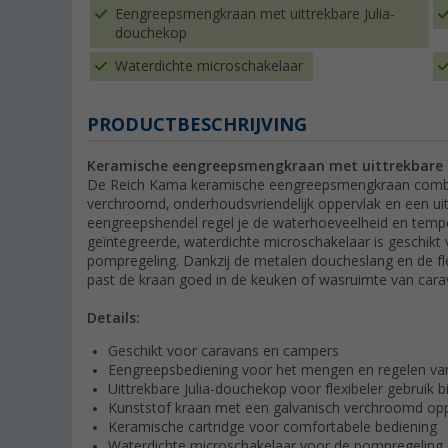
Eengreepsmengkraan met uittrekbare Julia-
douchekop
Waterdichte microschakelaar
PRODUCTBESCHRIJVING
Keramische eengreepsmengkraan met uittrekbare
De Reich Kama keramische eengreepsmengkraan combin
verchroomd, onderhoudsvriendelijk oppervlak en een ui
eengreepshendel regel je de waterhoeveelheid en temp
geïntegreerde, waterdichte microschakelaar is geschikt 
pompregeling. Dankzij de metalen doucheslang en de fl
past de kraan goed in de keuken of wasruimte van ca
Details:
Geschikt voor caravans en campers
Eengreepsbediening voor het mengen en regelen va
Uittrekbare Julia-douchekop voor flexibeler gebruik b
Kunststof kraan met een galvanisch verchroomd op
Keramische cartridge voor comfortabele bediening
Waterdichte microschakelaar voor de pompregeling