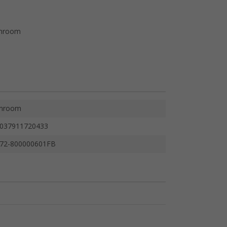
chroom
hroom
037911720433
72-800000601FB