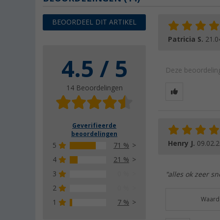
BEOORDEEL DIT ARTIKEL
Patricia S.
21.0
4.5 / 5
Deze beoordeling
14 Beoordelingen
Geverifieerde
beoordelingen
Henry J.
09.02.
5
71 %
4
21 %
3
0 %
"alles ok zeer s
2
0 %
Waarde
1
7 %