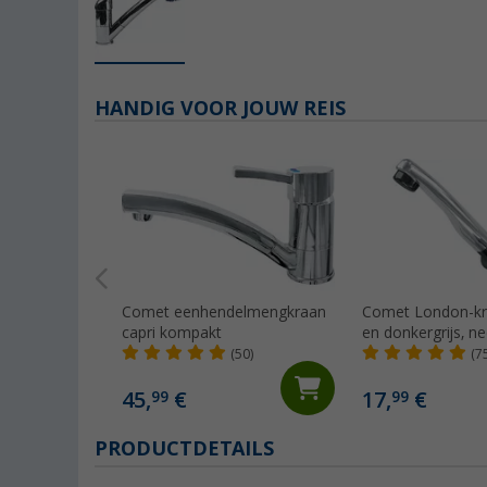
HANDIG VOOR JOUW REIS
Comet eenhendelmengkraan
Comet London-kra
capri kompakt
en donkergrijs, n
met microschakel
(50)
(7
caravans en cam
45,
€
17,
€
99
99
PRODUCTDETAILS