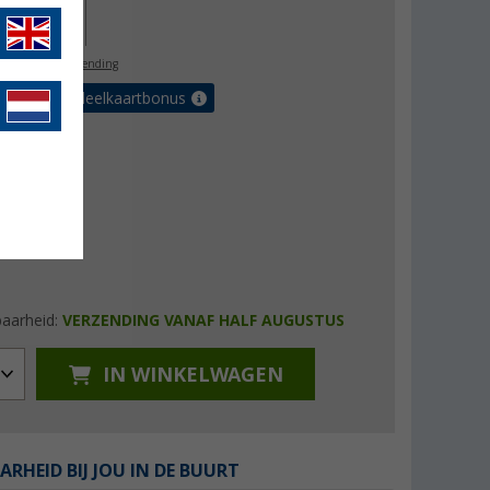
60,00
l. BTW
gratis verzending
et de voordeelkaartbonus
baarheid:
VERZENDING VANAF HALF AUGUSTUS
IN WINKELWAGEN
ARHEID BIJ JOU IN DE BUURT