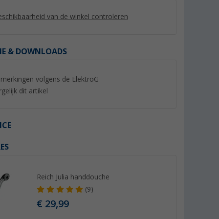
schikbaarheid van de winkel controleren
IE & DOWNLOADS
merkingen volgens de ElektroG
%
gelijk dit artikel
ICE
aan
Mengkraan Modena chroom
Comet Lucca autom
ES
E
eengreepsmengkra
(15)
chroom, met micro
(22)
en 360°-uitloop
64,
€
64,
€
99
99
Reich Julia handdouche
67,99 €
82,99 €
(9)
€ 29,99