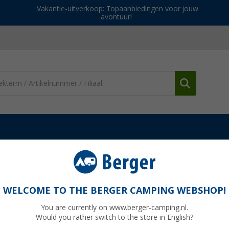
Vakantie-uitverkoop:
Topaanbiedingen voor jouw
avontuur!
ppen
Mengkranen
Reich Kama keramische eengreepsmengkraan,
mengkraan, verchroomd, met uittrekbare
WELCOME TO THE BERGER CAMPING WEBSHOP!
You are currently on www.berger-camping.nl.
Would you rather switch to the store in English?