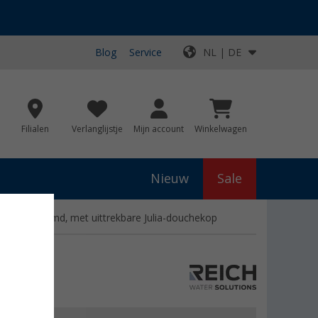
Blog
Service
NL | DE
Filialen
Verlanglijstje
Mijn account
Winkelwagen
Nieuw
Sale
 verchroomd, met uittrekbare Julia-douchekop