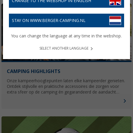
CHANGE TO THE WEBSHOP IN ENGLISH
STAY ON WWW.BERGER-CAMPING.NL
You can change the language at any time in the webshop.
SELECT ANOTHER LANGUAGE
CAMPING HIGHLIGHTS
Onze kampeerhoogtepunten laten elke kampeerder genieten.
Ontdek stijlvolle en praktische accessoires die zorgen voor
extra sfeer op de camping én gegarandeerd de aandacht
trekken.