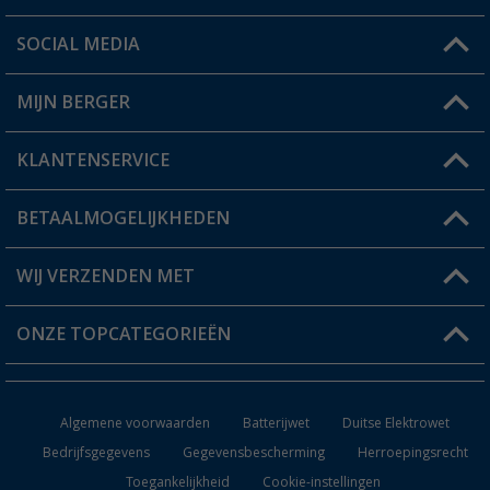
SOCIAL MEDIA
Een vraag?
MIJN BERGER
Winkel vinden
KLANTENSERVICE
Mijn account
Status bestelling
BETAALMOGELIJKHEDEN
FAQ & Contact
Berger voordeelkaart
Verzendinformatie
WIJ VERZENDEN MET
Verlanglijstje
Retourneren
ONZE TOPCATEGORIEËN
Catalogus
Camper en caravan accessoires
Dealer worden
Algemene voorwaarden
Batterijwet
Duitse Elektrowet
Keukenaccessoires
Bedrijfsgegevens
Gegevensbescherming
Herroepingsrecht
Toegankelijkheid
Cookie-instellingen
Campingmeubilair