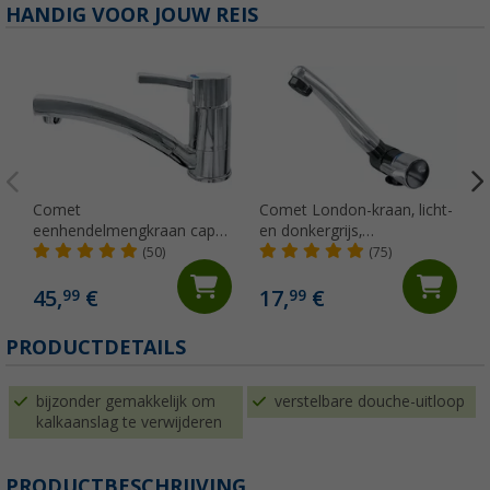
HANDIG VOOR JOUW REIS
Comet
Comet London-kraan, licht-
eenhendelmengkraan capri
en donkergrijs,
kompakt
neerklapbaar met
(50)
(75)
microschakelaar voor
caravans en campers,
45,
€
17,
€
99
99
chroom
PRODUCTDETAILS
bijzonder gemakkelijk om
verstelbare douche-uitloop
kalkaanslag te verwijderen
PRODUCTBESCHRIJVING