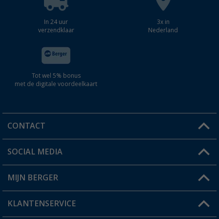
In 24 uur
3x in
verzendklaar
Nederland
Tot wel 5% bonus
met de digitale voordeelkaart
CONTACT
SOCIAL MEDIA
Een vraag?
MIJN BERGER
Winkel vinden
KLANTENSERVICE
Mijn account