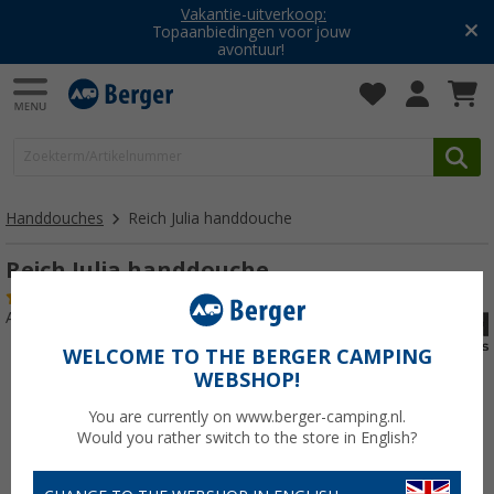
Vakantie-uitverkoop:
Topaanbiedingen voor jouw
avontuur!
Handdouches
Reich Julia handdouche
Reich Julia handdouche
(9)
Artikelnr: 333440
WELCOME TO THE BERGER CAMPING
WEBSHOP!
You are currently on www.berger-camping.nl.
Would you rather switch to the store in English?