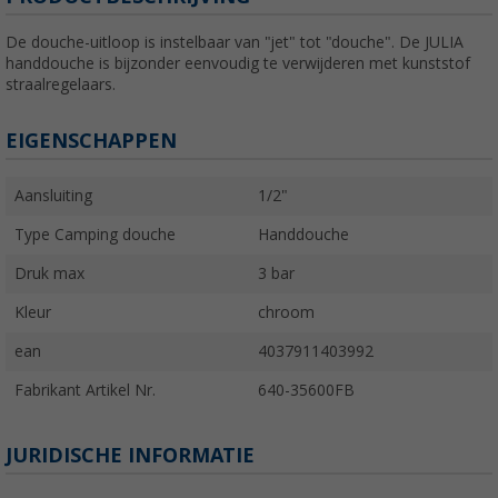
De douche-uitloop is instelbaar van "jet" tot "douche". De JULIA
handdouche is bijzonder eenvoudig te verwijderen met kunststof
straalregelaars.
EIGENSCHAPPEN
Aansluiting
1/2"
Type Camping douche
Handdouche
Druk max
3 bar
Kleur
chroom
ean
4037911403992
Fabrikant Artikel Nr.
640-35600FB
JURIDISCHE INFORMATIE