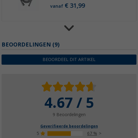
€ 31,99
vanaf
BEOORDELINGEN
(9)
Reich ééngreepsmengkraan keramisch Tren
chroom
€ 77,99
BEOORDEEL DIT ARTIKEL
4.67 / 5
Sanflex- doucheslang 1,5 m
(11)
€ 22,99
9 Beoordelingen
Geverifieerde beoordelingen
5
67 %