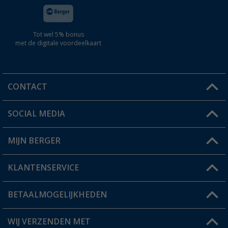
Tot wel 5% bonus
met de digitale voordeelkaart
CONTACT
SOCIAL MEDIA
Een vraag?
MIJN BERGER
Winkel vinden
KLANTENSERVICE
Mijn account
Status bestelling
BETAALMOGELIJKHEDEN
FAQ & Contact
Berger voordeelkaart
Verzendinformatie
WIJ VERZENDEN MET