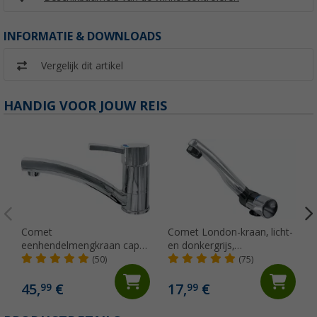
INFORMATIE & DOWNLOADS
Vergelijk dit artikel
HANDIG VOOR JOUW REIS
Comet
Comet London-kraan, licht-
eenhendelmengkraan capri
en donkergrijs,
kompakt
neerklapbaar met
(50)
(75)
microschakelaar voor
caravans en campers,
45,
€
17,
€
99
99
chroom